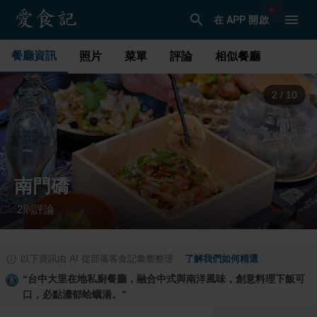
在 APP 開啟
餐廳資訊
照片
菜單
評論
相似餐廳
3
/
10
南門礄
2
則評論
·
以下資訊由 AI 從部落客食記彙整整理
·
了解我們如何精選
“
台中大里在地私廚餐廳，融合中式與南洋風味，創意料理下飯可
口，必點濃郁蛤蠣湯。
”