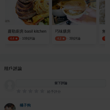
蘿勒廚房 basil kitchen
巧味膳房
無名
·
10
則評論
·
3
則評論
4.4
4.2
5.0
用戶評論
留下評論
給予評分
橘子狗