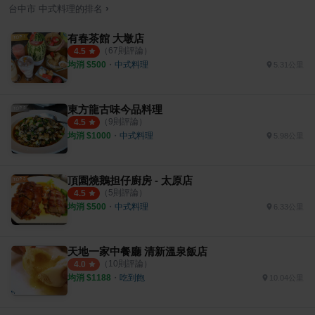
›
台中市
中式料理
的排名
有春茶館 大墩店
（
67
則評論）
4.5
均消 $
500
・
中式料理
5.31公里
東方龍古味今品料理
（
9
則評論）
4.5
均消 $
1000
・
中式料理
5.98公里
頂園燒鵝担仔廚房 - 太原店
（
5
則評論）
4.5
均消 $
500
・
中式料理
6.33公里
天地一家中餐廳 清新溫泉飯店
（
10
則評論）
4.0
均消 $
1188
・
吃到飽
10.04公里