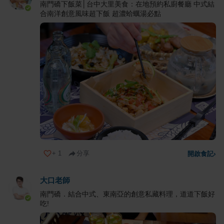
南門礄下飯菜│台中大里美食：在地預約私廚餐廳 中式結
合南洋創意風味超下飯 超濃蛤蠣湯必點
+
1
分享
開啟食記
›
大口老師
南門礄．結合中式、東南亞的創意私藏料理，道道下飯好
吃!