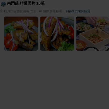
南門礄
精選照片
16
張
ⓘ
照片由合作部落客拍攝，AI 協助篩選精選
·
了解我們如何精選