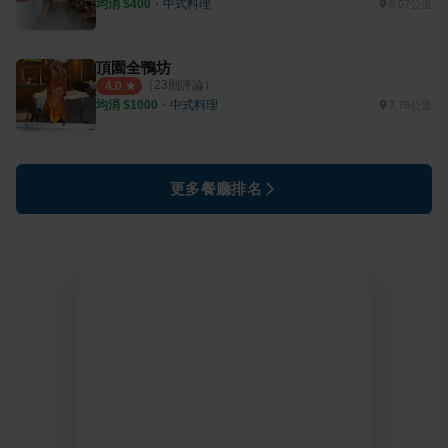
均消 $
400
・
中式料理
8.07公里
頂園全鴨坊
（
23
則評論）
4.0
均消 $
1000
・
中式料理
7.76公里
更多餐廳排名