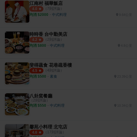
江南村 福華飯店
（
7
則評論）
4.0
均消 $
2000
・
中式料理
9.64公里
時時香 台中勤美店
（
2
則評論）
4.2
均消 $
800
・
中式料理
4.8公里
斐得蔬食 花巷疏香樓
（
4
則評論）
4.5
均消 $
500
・
素食
23.39公里
八卦窯餐廳
（
2
則評論）
均消 $
550
・
中式料理
10.34公里
馨苑小料理 北屯店
（
17
則評論）
4.6