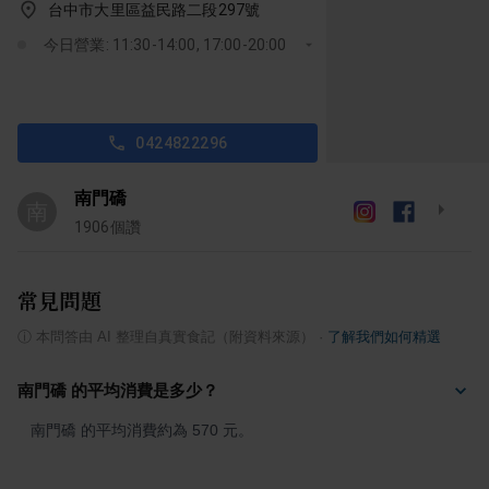
台中市大里區益民路二段297號
今日營業: 11:30-14:00, 17:00-20:00
0424822296
南門礄
南
1906
個讚
常見問題
ⓘ
本問答由 AI 整理自真實食記（附資料來源）
·
了解我們如何精選
南門礄 的平均消費是多少？
南門礄 的平均消費約為 570 元。