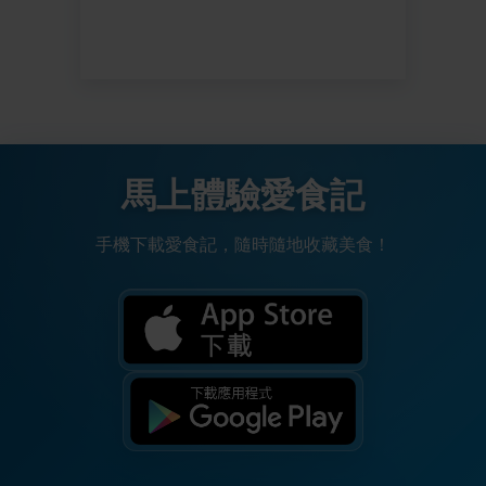
馬上體驗愛食記
手機下載愛食記，隨時隨地收藏美食！