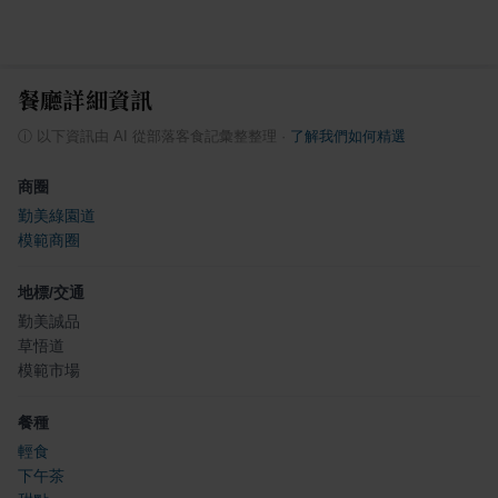
餐廳詳細資訊
ⓘ
以下資訊由 AI 從部落客食記彙整整理
·
了解我們如何精選
商圈
勤美綠園道
模範商圈
地標/交通
勤美誠品
草悟道
模範市場
餐種
輕食
下午茶