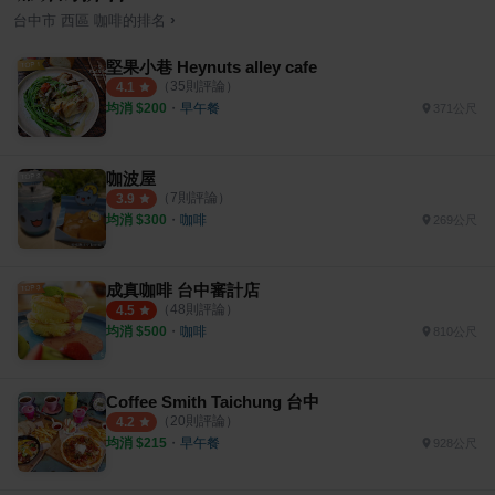
›
台中市
西區
咖啡
的排名
堅果小巷 Heynuts alley cafe
（
35
則評論）
4.1
均消 $
200
・
早午餐
371公尺
咖波屋
（
7
則評論）
3.9
均消 $
300
・
咖啡
269公尺
成真咖啡 台中審計店
（
48
則評論）
4.5
均消 $
500
・
咖啡
810公尺
Coffee Smith Taichung 台中
（
20
則評論）
4.2
均消 $
215
・
早午餐
928公尺