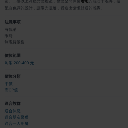
圍。二樓以上為產品體驗區，整體空間保留
老宅
的洗石子地磚，搭
配白色調的設計，讓陽光灑落，營造出慵懶舒適的感覺。
注意事項
有低消
限時
無現貨販售
價位範圍
均消 200-400 元
價位分類
平價
高CP值
適合族群
適合休息
適合朋友聚餐
適合一人用餐