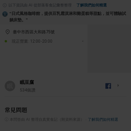
以下資訊由 AI 從部落客食記彙整整理
·
了解我們如何精選
“
日式風格咖啡館，提供豆乳霜淇淋和雞蛋糕等甜點，並可體驗試
躺床墊。
”
臺中市西區大和路75號
現正營業: 12:00-20:00
眠豆腐
眠
534
個讚
常見問題
ⓘ
本問答由 AI 整理自真實食記（附資料來源）
·
了解我們如何精選