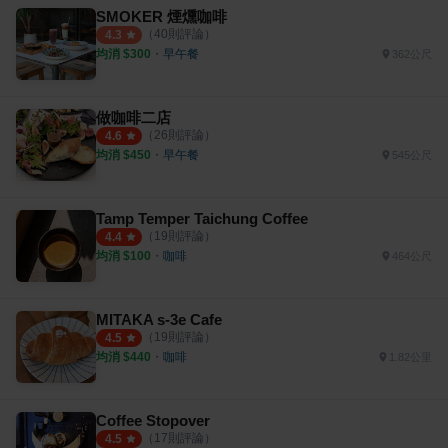
SMOKER 煙燻咖啡
（
40
則評論）
4.3
均消 $
300
・
早午餐
362公尺
做咖啡二店
（
26
則評論）
4.6
均消 $
450
・
早午餐
545公尺
Tamp Temper Taichung Coffee
（
19
則評論）
4.4
均消 $
100
・
咖啡
464公尺
MITAKA s-3e Cafe
（
19
則評論）
4.5
均消 $
440
・
咖啡
1.82公里
Coffee Stopover
（
17
則評論）
4.5