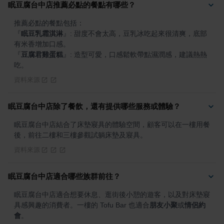
眠豆腐台中店推薦必點的餐點有哪些？
『
眠豆乳霜淇淋
』
: 甜度不會太高，豆乳冰吃起來很清爽，底部
『
豆腐君雞蛋糕
』
: 造型可愛，口感鬆軟帶點濕潤感，建議熱熱
吃。
資料來源
眠豆腐台中店除了餐飲，還有提供哪些服務或體驗？
眠豆腐台中店結合了床墊寢具的體驗空間，顧客可以在一樓用餐
後，前往二樓和三樓參觀試躺床墊及寢具。
資料來源
眠豆腐台中店適合哪些族群前往？
眠豆腐台中店適合想要休息、逛街後小憩的遊客，以及對床墊寢
具感興趣的消費者。一樓的 Tofu Bar 也適合
朋友小聚
或
情侶約
會
。