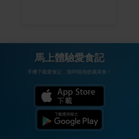
馬上體驗愛食記
手機下載愛食記，隨時隨地收藏美食！