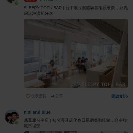
SLEEPY TOFU BAR | 台中眠豆腐體驗館附設餐飲，豆乳
霜淇淋濃郁好吃
表示讚賞
分享
開啟食記
›
nini and blue
眠豆腐台中店 | 知名寢具店化身日系網美咖啡館，台中模
範市場旁