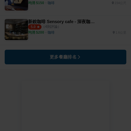
均消 $
150
・
咖啡
234公尺
新銳咖啡 Sensory cafe - 深夜咖啡 第一品牌
（
4
則評論）
5.0
均消 $
200
・
咖啡
1.6公里
更多餐廳排名