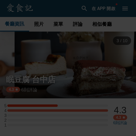
在 APP 開啟
餐廳資訊
照片
菜單
評論
相似餐廳
3
/
10
眠豆腐 台中店
6
則評論
·
4.3
5
4.3
5 星：1 則評論
4
4 星：2 則評論
3
3 星：0 則評論
4.3
2
2 星：0 則評論
6
則評論
1
1 星：0 則評論