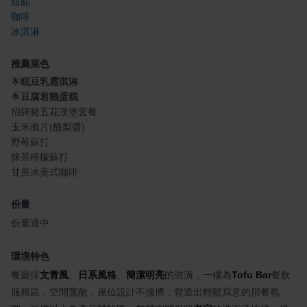
甜點
咖啡
冰淇淋
推薦菜色
🌟
眠豆乳霜淇淋
🌟
豆腐君雞蛋糕
招牌豬五花漢堡套餐
玉米脆片(酪梨醬)
野莓蘇打
抹茶檸檬蘇打
甘蔗冰美式咖啡
份量
份量適中
環境特色
餐廳採
文青風
、
日系風格
、
簡潔明亮
的裝潢，一樓為
Tofu Bar
餐飲
服務區，空間寬敞，座位設計不擁擠，營造出輕鬆寫意的用餐氛