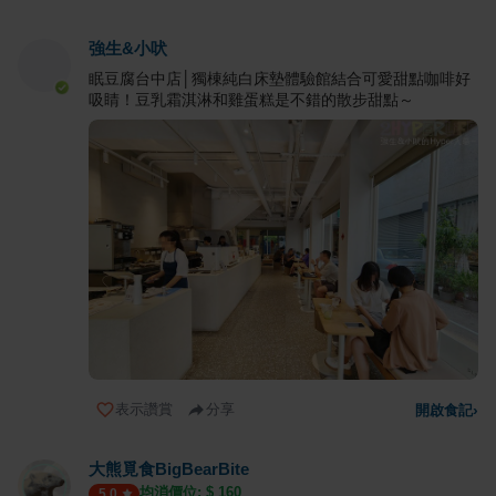
強生&小吠
眠豆腐台中店│獨棟純白床墊體驗館結合可愛甜點咖啡好
吸睛！豆乳霜淇淋和雞蛋糕是不錯的散步甜點～
表示讚賞
分享
開啟食記
›
大熊覓食BigBearBite
均消價位: $
160
5.0