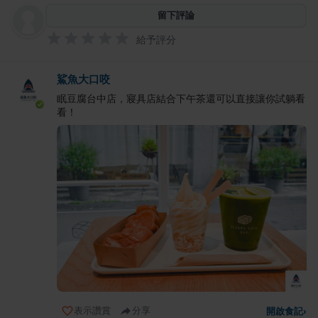
留下評論
給予評分
鯊魚大口咬
眠豆腐台中店，寢具店結合下午茶還可以直接讓你試躺看
看！
表示讚賞
分享
開啟食記
›