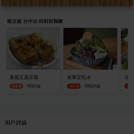
眠豆腐 台中店 的相似餐廳
臭霸王臭豆腐
美軍豆乳冰
豆子
·
9
則評論
·
59
則評論
4.0
4.5
4.5
用戶評論