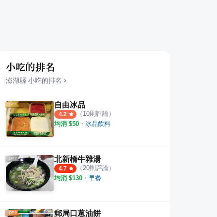
小吃的排名
澎湖縣
小吃
的排名
›
自由冰品
（
10
則評論）
4.2
均消 $
50
・
冰品飲料
小吃部
老夫妻 古早味碗糕 香嫩蛋餅 蘿蔔
伊索拉
·
3
則評論
1
則評
4.5
北新橋牛雜湯
（
20
則評論）
4.7
均消 $
130
・
早餐
郵局口蔥油餅