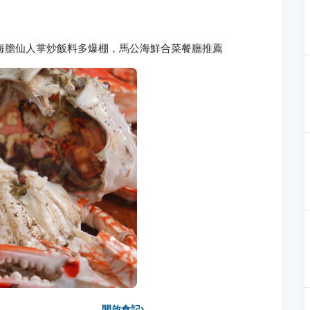
海膽仙人掌炒飯料多爆棚，馬公海鮮合菜餐廳推薦
›
開啟食記