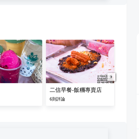
二信早餐-飯糰專賣店
閣再來
6
則評論
1
則評論