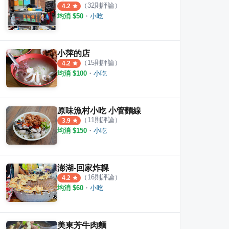
（
32
則評論）
4.2
均消 $
50
・
小吃
小萍的店
（
15
則評論）
4.2
均消 $
100
・
小吃
原味漁村小吃 小管麵線
（
11
則評論）
3.9
均消 $
150
・
小吃
澎湖-回家炸粿
（
16
則評論）
4.2
均消 $
60
・
小吃
美東芳牛肉麵