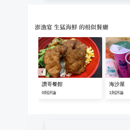
澎漁宴 生猛海鮮 的相似餐廳
讚哥餐館
海沙屋
評論
0
則評論
1
則評論