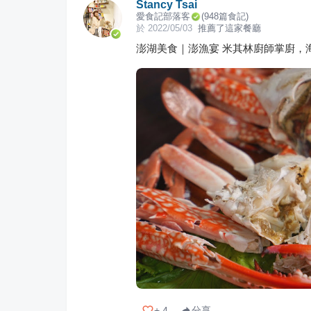
Stancy Tsai
愛食記部落客
(
948
篇食記)
於
2022/05/03
推薦了這家餐廳
澎湖美食｜澎漁宴 米其林廚師掌廚，
+
4
分享