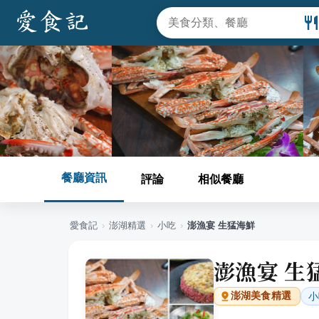
餐廳資訊
評論
相似餐廳
愛食記
›
澎湖
精選
›
小吃
›
澎漁宴 生猛海鮮
澎漁宴 生
小
澎湖
美食精選