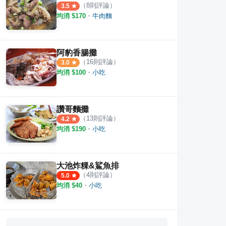
（
8
則評論）
3.5
均消 $
170
・
牛肉麵
阿豹香腸攤
（
16
則評論）
3.0
均消 $
100
・
小吃
讚哥麵攤
（
13
則評論）
4.2
均消 $
190
・
小吃
大池炸粿&鯊魚排
（
4
則評論）
5.0
均消 $
40
・
小吃