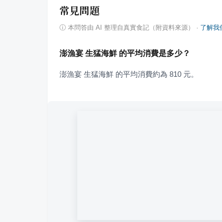
常見問題
ⓘ
本問答由 AI 整理自真實食記（附資料來源）
·
了解我
澎漁宴 生猛海鮮 的平均消費是多少？
澎漁宴 生猛海鮮 的平均消費約為 810 元。