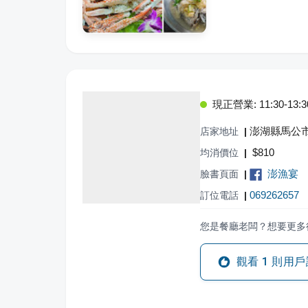
現正營業: 11:30-13:30,
澎湖縣馬公市
店家地址
|
$
810
均消價位
|
澎漁宴
臉書頁面
|
069262657
訂位電話
|
您是餐廳老闆？想要更多
觀看
1
則用戶