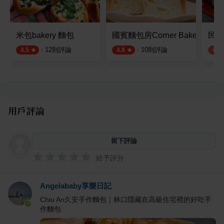
米包bakery 麵包
國賓麵包房Corner Bakery 63
民安
·
12
則評論
·
10
則評論
4.5
4.8
4.2
用戶評論
留下評論
給予評分
Angelababy享樂日記
Chiu An久安手作麵包｜林口隱藏在高級住宅裡的好吃手
作麵包