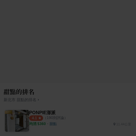
甜點的排名
›
新北市
甜點
的排名
PONPIE澎派
（
190
則評論）
4.1
均消 $
360
・
甜點
11.44公里