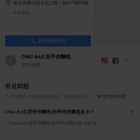
新北市林口區文化三路一段617巷59號
今日休息
0908689059
CHIU An久安手作麵包
C
3004
個讚
常見問題
ⓘ
本問答由 AI 整理自真實食記（附資料來源）
·
了解我們如何精選
Chiu An久安手作麵包 的平均消費是多少？
Chiu An久安手作麵包 的平均消費約為 100 元。