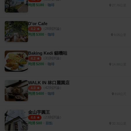
均消 $
180
・
咖啡
27.76公里
D'or Cafe
（
26
則評論）
4.2
均消 $
300
・
咖啡
9.05公里
Baking Kedi 貓嘰咕
（
31
則評論）
4.2
均消 $
200
・
咖啡
14.88公里
WALK IN 林口麗園店
（
42
則評論）
4.0
均消 $
400
・
咖啡
818公尺
金山芋圓王
（
23
則評論）
4.6
均消 $
80
・
甜點
32.31公里