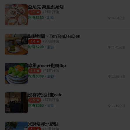
亞尼克 萬里創始店
（
16
則評論）
3.5
均消 $
150
・
甜點
34.04公里
點點甜甜・TenTenDenDen
（
98
則評論）
4.4
均消 $
200
・
甜點
11.41公里
綠承green+翻轉flip
（
48
則評論）
4.1
均消 $
300
・
甜點
12.56公里
沒有特別計畫cafe
（
37
則評論）
3.9
均消 $
250
・
甜點
13.45公里
米詩堤極北藍點
（
11
則評論）
4.5