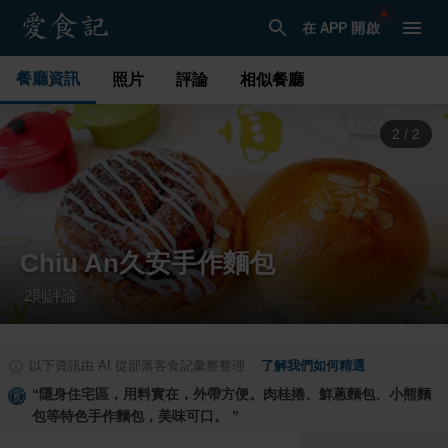
在 APP 開啟
餐廳資訊
照片
評論
相似餐廳
1
/
2
Chiu An久安手作麵包
2
則評論
·
以下資訊由 AI 從部落客食記彙整整理
·
了解我們如何精選
“
隱身住宅區，用料實在，外帶方便。肉桂捲、鮮蔥麵包、小熊麵
包等特色手作麵包，美味可口。
”