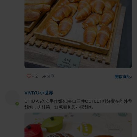
+
2
分享
開啟食記
›
VIVIYU小世界
CHIU An久安手作麵包|林口三井OUTLET料好實在的外帶
麵包，肉桂捲、鮮蔥麵包與小熊麵包