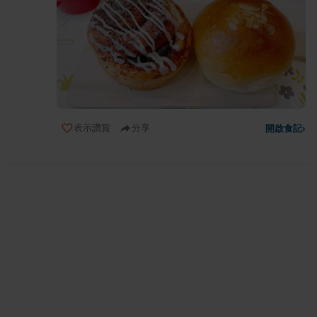
表示讚賞
分享
開啟食記
›