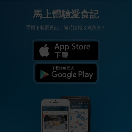
馬上體驗愛食記
手機下載愛食記，隨時隨地收藏美食！