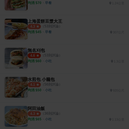
均消 $
70
・
早餐
1.24公里
上海蛋餅豆漿大王
（
53
則評論）
4.3
均消 $
45
・
早餐
307公尺
無名刈包
（
53
則評論）
4.6
均消 $
60
・
小吃
1.3公里
水煎包 小籠包
（
56
則評論）
4.1
均消 $
50
・
小吃
920公尺
阿田油飯
（
36
則評論）
4.3
均消 $
65
・
小吃
1.13公里