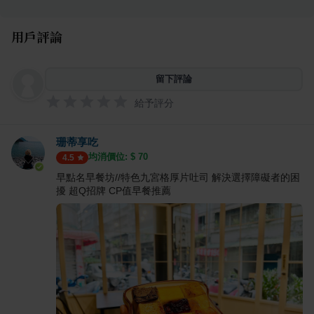
用戶評論
留下評論
給予評分
珊蒂享吃
均消價位: $
70
4.5
早點名早餐坊//特色九宮格厚片吐司 解決選擇障礙者的困
擾 超Q招牌 CP值早餐推薦