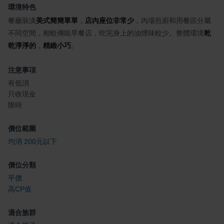
環境特色
餐廳裝潢
美式簡簡單單
，
店內座位非常少
，內場煎廚和用餐區分屬
不同空間，相較傳統早餐店，吃完身上的油煙味較少。整體環境
乾
乾淨淨的
，
精緻小巧
。
注意事項
有低消
只收現金
限時
價位範圍
均消 200元以下
價位分類
平價
高CP值
適合族群