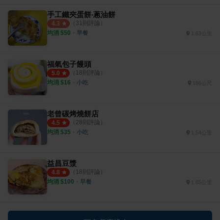
手工鐵夾蛋餅‧蔥油餅
（
31
則評論）
4.3
均消 $
50
・
早餐
1.63公里
福氣包子饅頭
（
18
則評論）
5.0
均消 $
16
・
小吃
166公尺
老曾碳烤燒餅店
（
28
則評論）
4.5
均消 $
35
・
小吃
1.54公里
益昌豆漿
（
18
則評論）
4.8
均消 $
100
・
早餐
1.65公里