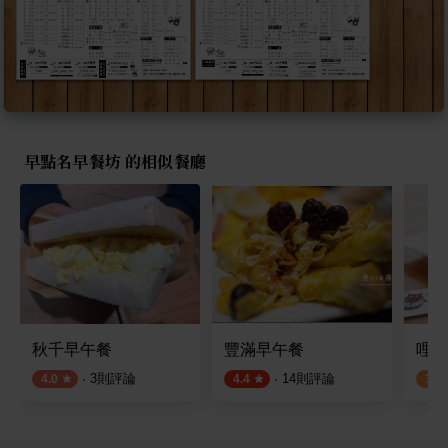
早點名早餐坊 的相似餐廳
秋千早午餐
豐滿早午餐
哩厚
·
3
則評論
·
14
則評論
4.0
4.4
3.4