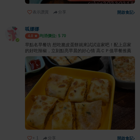
表示讚賞
分享
開啟食記
›
呱娜娜
均消價位: $
70
4.0
早點名早餐坊 想吃脆皮蛋餅就來試試這家吧！配上店家
的好吃辣椒，立刻點亮早晨的好心情 高ＣＰ值早餐推薦
+
1
分享
開啟食記
›