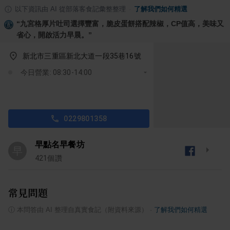
以下資訊由 AI 從部落客食記彙整整理
·
了解我們如何精選
“
九宮格厚片吐司選擇豐富，脆皮蛋餅搭配辣椒，CP值高，美味又
省心，開啟活力早晨。
”
新北市三重區新北大道一段35巷16號
今日營業: 08:30-14:00
0229801358
早點名早餐坊
早
421
個讚
常見問題
ⓘ
本問答由 AI 整理自真實食記（附資料來源）
·
了解我們如何精選