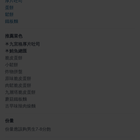
厚片吐司
蛋餅
鬆餅
鐵板麵
推薦菜色
🌟
九宮格厚片吐司
🌟
鮪魚總匯
脆皮蛋餅
小鬆餅
炸物拼盤
原味脆皮蛋餅
肉鬆脆皮蛋餅
九層塔脆皮蛋餅
蘑菇鐵板麵
古早味辣肉燥麵
份量
份量應該夠男生7-8分飽