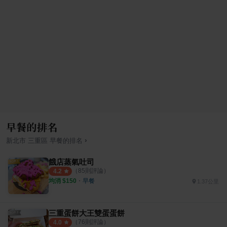
早餐的排名
›
新北市
三重區
早餐
的排名
餓店蒸氣吐司
（
85
則評論）
4.2
均消 $
150
・
早餐
1.37公里
三重蛋餅大王雙蛋蛋餅
（
76
則評論）
4.0