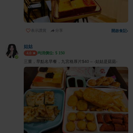
表示讚賞
分享
開啟食記
›
姑姑
均消價位: $
150
4.0
三重，早點名早餐，九宮格厚片$40 – -姑姑是菇菇-