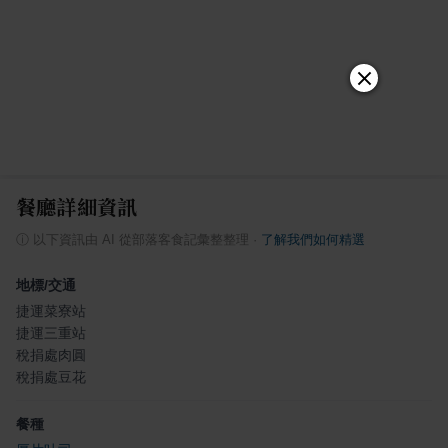
餐廳詳細資訊
ⓘ
以下資訊由 AI 從部落客食記彙整整理
·
了解我們如何精選
地標/交通
捷運菜寮站
捷運三重站
稅捐處肉圓
稅捐處豆花
餐種