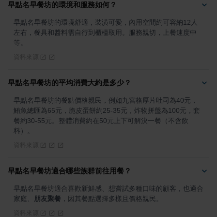
早點名早餐坊的環境和服務如何？
早點名早餐坊的環境舒適，裝潢可愛，內用空間約可容納12人
左右，餐具和醬料需自行到櫃檯取用。服務親切，上餐速度中
等。
資料來源
早點名早餐坊的平均消費大約是多少？
早點名早餐坊的餐點價格親民，例如九宮格厚片吐司為40元，
鮪魚總匯為65元，脆皮蛋餅約25-35元，炸物拼盤為100元，套
餐約30-55元。整體消費約在50元上下可解決一餐（不含飲
料）。
資料來源
早點名早餐坊適合哪些族群前往用餐？
早點名早餐坊適合喜歡新鮮感、想嘗試多種口味的顧客，也適合
家庭、
朋友聚餐
，因其餐點選擇多樣且價格親民。
資料來源