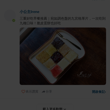
小公主Irene
三重好吃早餐推薦｜宛如調色盤的九宮格厚片，一次吃到
九種口味！脆皮蛋餅也好吃
表示讚賞
分享
開啟食記
›
載入更多動態