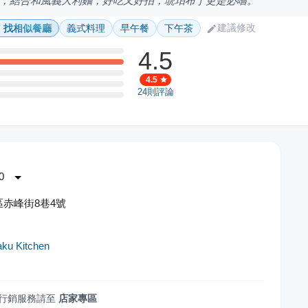
，結合和風義大利麵，好吃又好拍，琥珀布丁更是必嚐。
建議修改
找相似餐廳
義式料理
早午餐
下午茶
4.5
4.5
24
則評論
0
赤峰街8巷4號
ku Kitchen
行銷服務請至
店家專區