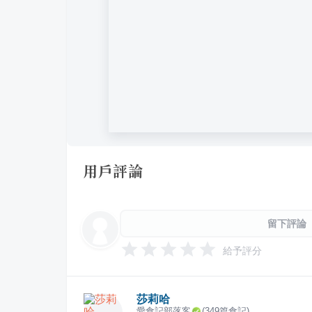
用戶評論
留下評論
給予評分
莎莉哈
愛食記部落客
(
349
篇食記)