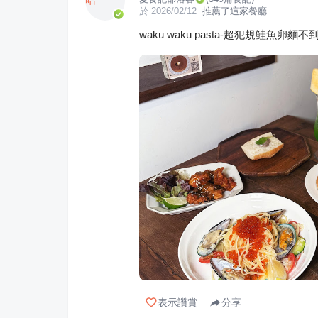
於
2026/02/12
推薦了這家餐廳
waku waku pasta-超犯規鮭魚卵
表示讚賞
分享