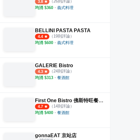
（
26
則評論）
3.8
均消 $
360
・
義式料理
BELLINI PASTA PASTA
（
19
則評論）
4.4
均消 $
600
・
義式料理
GALERIE Bistro
（
24
則評論）
4.3
均消 $
313
・
餐酒館
First One Bistro 佛斯特旺餐酒館 南西店
（
14
則評論）
4.7
均消 $
400
・
餐酒館
gonnaEAT 京站店