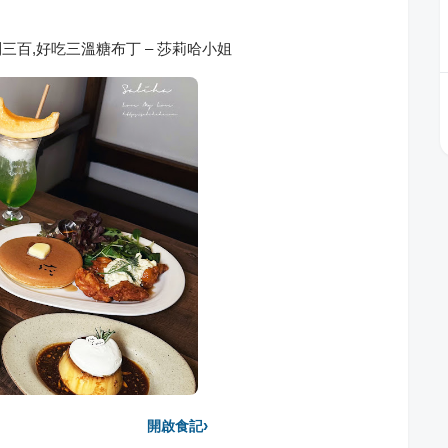
麵不到三百,好吃三溫糖布丁 – 莎莉哈小姐
›
開啟食記