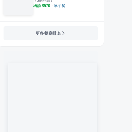
（
3
則評論）
均消 $
570
・
早午餐
更多餐廳排名