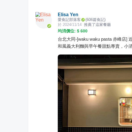
Elisa Yen
愛食記部落客
(
606
篇食記)
於
2024/11/14
推薦了這家餐廳
均消價位: $
600
台北大同-[waku waku pasta
和風義大利麵與早午餐甜點專賣，小