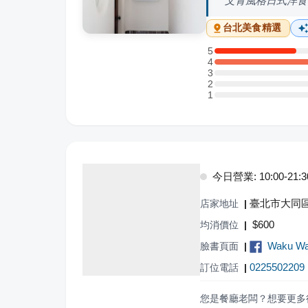
文青風格日式洋食
台北
美食精選
5
5 星：3 則評論
4
4 星：8 則評論
3
3 星：0 則評論
2
2 星：0 則評論
1
1 星：0 則評論
今日營業: 10:00-21:3
臺北市大同區
店家地址
|
$
600
均消價位
|
Waku Wa
臉書頁面
|
0225502209
訂位電話
|
您是餐廳老闆？想要更多