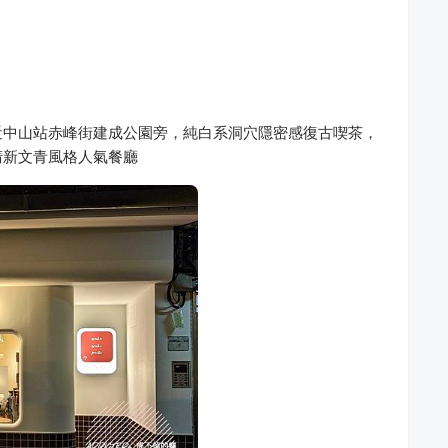
 赤峰店] 近中山站赤峰街建成公園旁，純白系洞穴隱密感復古喫茶，
清新文青風格人氣餐廳