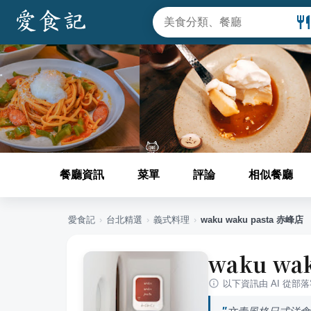
餐廳資訊
菜單
評論
相似餐廳
愛食記
›
台北
精選
›
義式料理
›
waku waku pasta 赤峰店
waku wa
以下資訊由 AI 從部