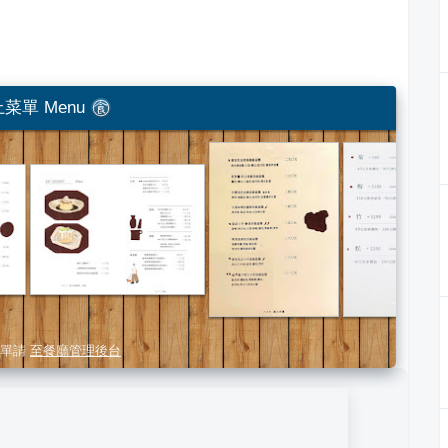
菜單 Menu
單請
至餐廳管理後台