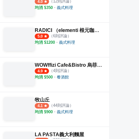
（
12
則評論）
4.0
均消 $
350
・
義式料理
RADICI （elementi 根元咖啡 經營）
（
6
則評論）
5.0
均消 $
1200
・
義式料理
WOWffizi Cafe&Bistro 烏菲茲餐酒館
（
4
則評論）
4.9
均消 $
500
・
餐酒館
牧山丘
（
44
則評論）
4.1
均消 $
900
・
義式料理
LA PASTA義大利麵屋