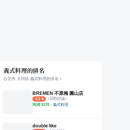
義式料理的排名
台北市
大同區
義式料理
的排名
›
BREMEN 不萊梅 圓山店
（
10
則評論）
4.3
均消 $
170
・
義式料理
double like