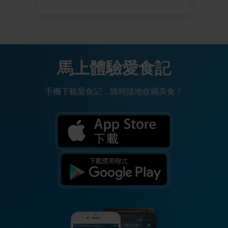
馬上體驗愛食記
手機下載愛食記，隨時隨地收藏美食！