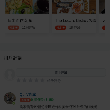
日出而作 朝食
The Local's Bistro 現場馬拉
大仔
·
12
則評論
·
1
則評論
4.1
4.5
4.5
用戶評論
留下評論
給予評分
Q。V丸家
均消價位: $
150
4.0
吳家鴨香飯/新竹東區近竹科美食/下班外帶的好晚餐