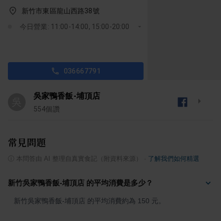
新竹市東區龍山西路38號
今日營業: 11:00-14:00, 15:00-20:00
036667791
吳家鴨香飯-埔頂店
吳
554
個讚
常見問題
ⓘ
本問答由 AI 整理自真實食記（附資料來源）
·
了解我們如何精選
新竹吳家鴨香飯-埔頂店 的平均消費是多少？
新竹吳家鴨香飯-埔頂店 的平均消費約為 150 元。