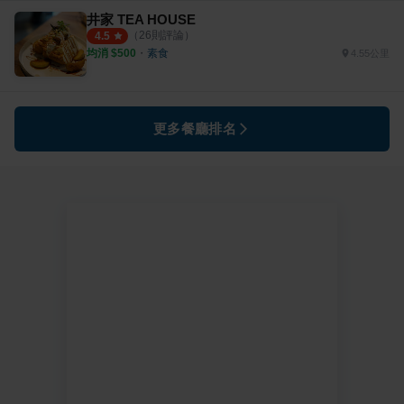
井家 TEA HOUSE
（
26
則評論）
4.5
均消 $
500
・
素食
4.55公里
更多餐廳排名