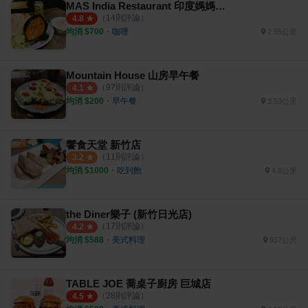
MAS India Restaurant 印度媽媽料理
（
14
則評論）
4.8
均消 $
700
・
咖哩
2.55公里
Mountain House 山房早午餐
（
97
則評論）
4.1
均消 $
200
・
早午餐
3.53公里
饗食天堂 新竹店
（
11
則評論）
3.2
均消 $
1000
・
吃到飽
4.8公里
the Diner樂子 (新竹日光店)
（
17
則評論）
4.2
均消 $
588
・
美式料理
937公尺
TABLE JOE 喬桌子廚房 巨城店
（
28
則評論）
4.5