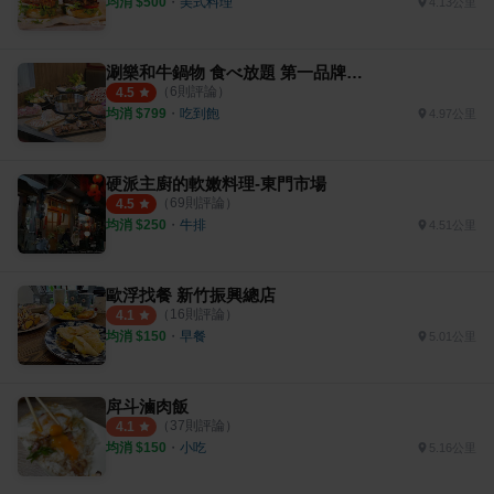
均消 $
500
・
美式料理
4.13公里
涮樂和牛鍋物 食べ放題 第一品牌 新竹經國店
（
6
則評論）
4.5
均消 $
799
・
吃到飽
4.97公里
硬派主廚的軟嫩料理-東門市場
（
69
則評論）
4.5
均消 $
250
・
牛排
4.51公里
歐浮找餐 新竹振興總店
（
16
則評論）
4.1
均消 $
150
・
早餐
5.01公里
戽斗滷肉飯
（
37
則評論）
4.1
均消 $
150
・
小吃
5.16公里