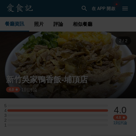
在 APP 開啟
餐廳資訊
照片
評論
相似餐廳
1
/
2
新竹吳家鴨香飯-埔頂店
1
則評論
·
4.0
5
4.0
5 星：0 則評論
4
4 星：1 則評論
3
3 星：0 則評論
4.0
2
2 星：0 則評論
1
則評論
1
1 星：0 則評論