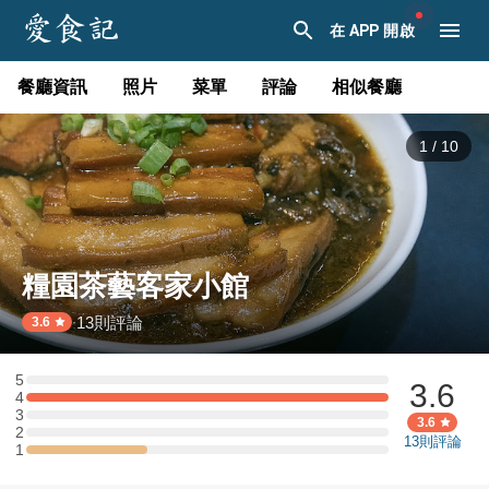
在 APP 開啟
餐廳資訊
照片
菜單
評論
相似餐廳
1
/
10
糧園茶藝客家小館
13
則評論
·
3.6
5
3.6
5 星：0 則評論
4
4 星：3 則評論
3
3 星：0 則評論
3.6
2
2 星：0 則評論
13
則評論
1
1 星：1 則評論