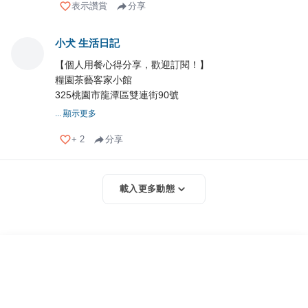
表示讚賞
分享
小犬 生活日記
【個人用餐心得分享，歡迎訂閱！】
糧園茶藝客家小館
325桃園市龍潭區雙連街90號
... 顯示更多
+
2
分享
載入更多動態