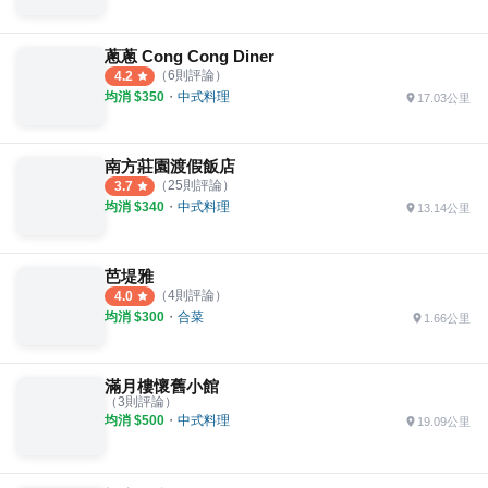
蔥蔥 Cong Cong Diner
（
6
則評論）
4.2
均消 $
350
・
中式料理
17.03公里
南方莊園渡假飯店
（
25
則評論）
3.7
均消 $
340
・
中式料理
13.14公里
芭堤雅
（
4
則評論）
4.0
均消 $
300
・
合菜
1.66公里
滿月樓懷舊小館
（
3
則評論）
均消 $
500
・
中式料理
19.09公里