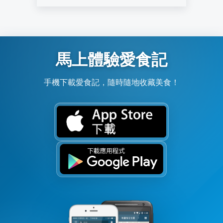
馬上體驗愛食記
手機下載愛食記，隨時隨地收藏美食！