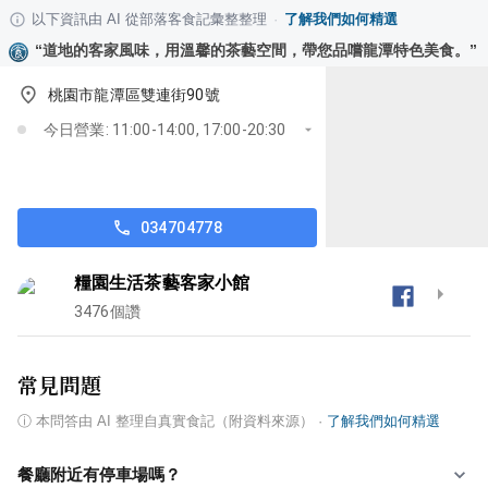
以下資訊由 AI 從部落客食記彙整整理
·
了解我們如何精選
“
道地的客家風味，用溫馨的茶藝空間，帶您品嚐龍潭特色美食。
”
桃園市龍潭區雙連街90號
今日營業: 11:00-14:00, 17:00-20:30
034704778
糧園生活茶藝客家小館
3476
個讚
常見問題
ⓘ
本問答由 AI 整理自真實食記（附資料來源）
·
了解我們如何精選
餐廳附近有停車場嗎？