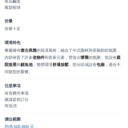
南瓜鹹蛋
鳳梨蝦球
份量
份量十足
環境特色
餐廳擁有
復古典雅
的裝潢風格，融合了中式園林與茶藝館的氛圍，
內部佈置了許多
老物件
和客家元素，營造出
懷舊
的氛圍，並設有
庭
院造景
和
鯉魚池
，整體環境
舒適放鬆
，部分區域設有
包廂
，適合不
同類型的聚餐。
注意事項
有免費停車場
建議提前訂位
有低消
價位範圍
均消 500-800 元