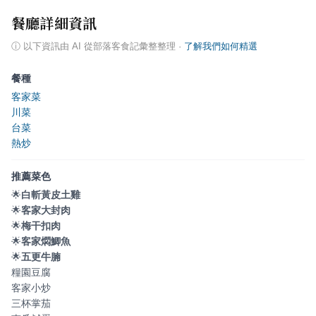
餐廳詳細資訊
ⓘ
以下資訊由 AI 從部落客食記彙整整理
·
了解我們如何精選
餐種
客家菜
川菜
台菜
熱炒
推薦菜色
🌟
白斬黃皮土雞
🌟
客家大封肉
🌟
梅干扣肉
🌟
客家燜鯽魚
🌟
五更牛腩
糧園豆腐
客家小炒
三杯掌茄