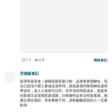
+
2
分享
開啟食記
›
安德森食記
龍潭客家美食｜糧園茶藝客家小館，必推客家燜鯽魚，現
在已經沒什麼人要做這道料理，因為要煮到整尾鯽魚連骨
帶皮吃，老人小孩都可以吃，非常花時間跟成本，接著來
到客家庄必需喝客家湯圓，白斬雞吃起來沒有紮實感，糧
園豆腐也還好，再來桑椹子排，喜歡酸酸甜甜的人一定要
點🤩