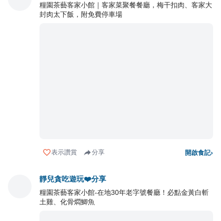
糧園茶藝客家小館｜客家菜聚餐餐廳，梅干扣肉、客家大
封肉太下飯，附免費停車場
表示讚賞
分享
開啟食記
›
靜兒貪吃遊玩❤️分享
糧園茶藝客家小館-在地30年老字號餐廳！必點金黃白斬
土雞、化骨燜鯽魚