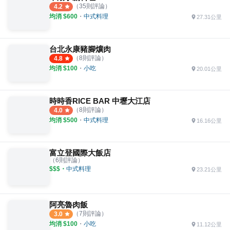
（
35
則評論）
4.2
均消 $
600
・
中式料理
27.31公里
台北永康豬腳爌肉
（
8
則評論）
4.8
均消 $
100
・
小吃
20.01公里
時時香RICE BAR 中壢大江店
（
8
則評論）
4.0
均消 $
500
・
中式料理
16.16公里
富立登國際大飯店
（
6
則評論）
$$$
・
中式料理
23.21公里
阿亮魯肉飯
（
7
則評論）
3.0
均消 $
100
・
小吃
11.12公里