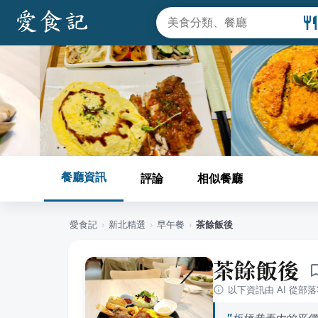
餐廳資訊
評論
相似餐廳
愛食記
›
新北
精選
›
早午餐
›
茶餘飯後
茶餘飯後
以下資訊由 AI 從部