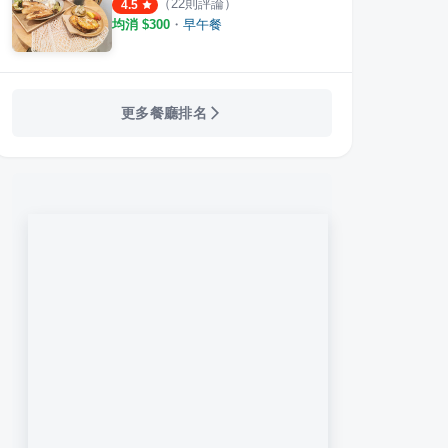
（
22
則評論）
4.5
均消 $
300
・
早午餐
更多餐廳排名