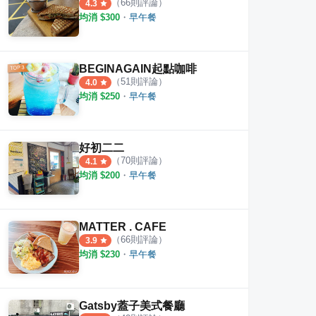
（
66
則評論）
4.3
均消 $
300
・
早午餐
BEGINAGAIN起點咖啡
（
51
則評論）
4.0
均消 $
250
・
早午餐
好初二二
（
70
則評論）
4.1
均消 $
200
・
早午餐
MATTER . CAFE
（
66
則評論）
3.9
均消 $
230
・
早午餐
Gatsby蓋子美式餐廳