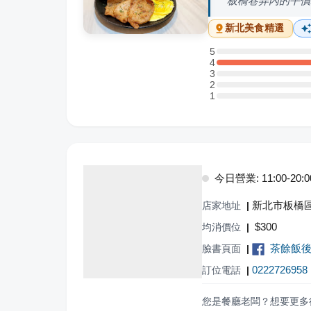
板橋巷弄內的平價
新北
美食精選
5
5 星：0 則評論
4
4 星：1 則評論
3
3 星：0 則評論
2
2 星：0 則評論
1
1 星：0 則評論
今日營業: 11:00-20:0
新北市板橋區
店家地址
|
$
300
均消價位
|
茶餘飯
臉書頁面
|
0222726958
訂位電話
|
您是餐廳老闆？想要更多