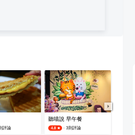
聽喵說 早午餐
最初 
則評論
·
3
則評論
4.8
4.5