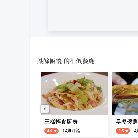
茶餘飯後 的相似餐廳
板橋創新台菜
王樣輕食厨房
早餐優選
則評論
·
14
則評論
·
4
4.0
3.5