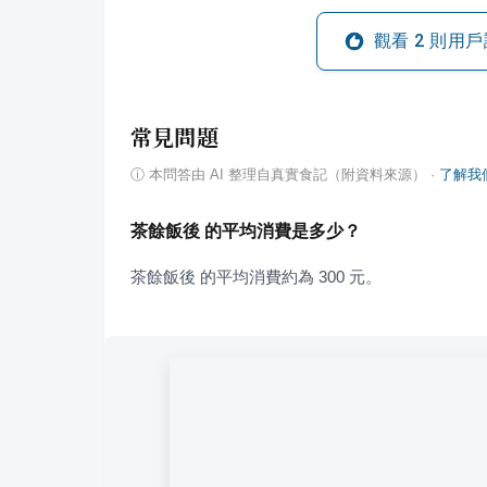
觀看
2
則用戶
常見問題
ⓘ
本問答由 AI 整理自真實食記（附資料來源）
·
了解我
茶餘飯後 的平均消費是多少？
茶餘飯後 的平均消費約為 300 元。