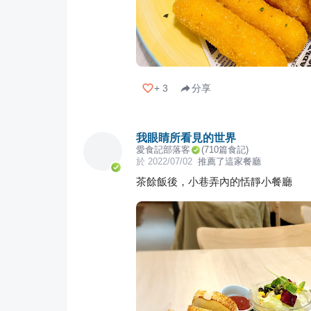
+
3
分享
我眼睛所看見的世界
愛食記部落客
(
710
篇食記)
於
2022/07/02
推薦了這家餐廳
茶餘飯後，小巷弄內的恬靜小餐廳