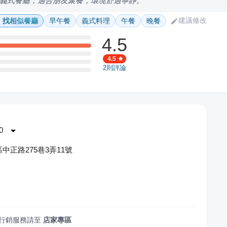
義式餐廳，適合朋友聚餐，環境舒適寧靜。
建議修改
找相似餐廳
早午餐
義式料理
午餐
晚餐
4.5
4.5
2
則評論
0
中正路275巷3弄11號
後
行銷服務請至
店家專區