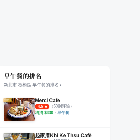
早午餐的排名
新北市
板橋區
早午餐
的排名
›
Merci Cafe
（
50
則評論）
4.5
均消 $
330
・
早午餐
輕食早午餐
COFFeee館前店
向陽
·
2
則評論
·
8
則評論
4.7
4.0
起家厝Khi Ke Thsu Cafè