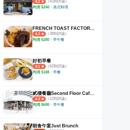
（
42
則評論）
4.2
均消 $
240
・
美式料理
FRENCH TOAST FACTORY 府中旗艦店
（
38
則評論）
4.3
均消 $
280
・
早午餐
好初早餐
（
62
則評論）
4.1
均消 $
188
・
早餐
貳樓餐廳Second Floor Cafe 板橋店
（
12
則評論）
4.3
均消 $
600
・
早午餐
朝食午宴Just Brunch