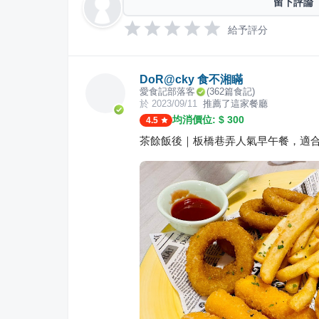
留下評論
給予評分
DoR@cky 食不湘瞞
愛食記部落客
(
362
篇食記)
於
2023/09/11
推薦了這家餐廳
均消價位: $
300
4.5
茶餘飯後｜板橋巷弄人氣早午餐，適