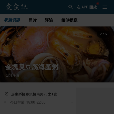
在 APP 開啟
餐廳資訊
照片
評論
相似餐廳
2
/
6
金塊臭豆腐海產粥
1
則評論
·
屏東縣恆春鎮恆南路73之1號
今日營業: 18:00-22:00