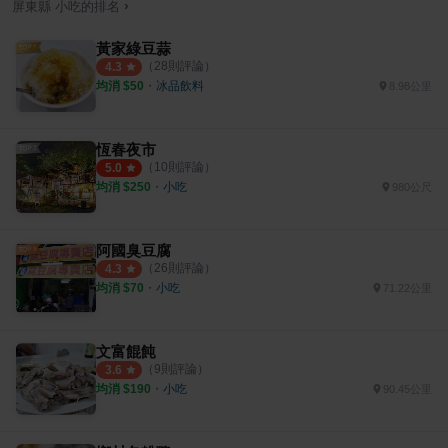
›
屏東縣
小吃
的排名
黃家綠豆蒜
（
28
則評論）
4.3
均消 $
50
・
冰品飲料
8.98公里
恆春夜市
（
10
則評論）
5.0
均消 $
250
・
小吃
980公尺
阿國臭豆腐
（
26
則評論）
4.3
均消 $
70
・
小吃
71.22公里
文富餛飩
（
9
則評論）
3.6
均消 $
190
・
小吃
90.45公里