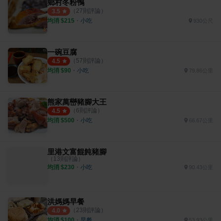
鄉村冬粉鴨
（
27
則評論）
3.5
均消 $
215
・
小吃
930公尺
一碗豆腐
（
57
則評論）
4.5
均消 $
90
・
小吃
79.86公里
熊家萬巒豬腳大王
（
6
則評論）
4.5
均消 $
500
・
小吃
66.67公里
里港文富餛飩豬腳
（
13
則評論）
均消 $
230
・
小吃
90.43公里
洪媽媽早餐
（
23
則評論）
4.0
均消 $
100
・
早餐
53.93公里