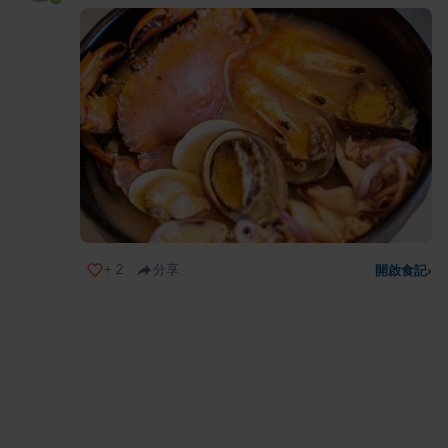
+
2
分享
開啟食記
›