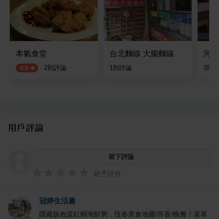
本氣食堂
台北麵線 大腸麵線
河內
·
2
則評論
1
則評論
3
則
4.0
用戶評論
留下評論
給予評分
冠婷生活趣
隱藏版抱蛋紅蟳海鮮粥，恆春美食地圖/宵夜/晚餐！菜單