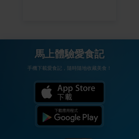
馬上體驗愛食記
手機下載愛食記，隨時隨地收藏美食！