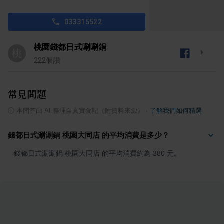
033315522
桃園錢都日式唰唰鍋
桃
222
個讚
常見問題
ⓘ
本問答由 AI 整理自真實食記（附資料來源）
·
了解我們如何精選
錢都日式涮涮鍋 桃園大同店 的平均消費是多少？
錢都日式涮涮鍋 桃園大同店 的平均消費約為 380 元。