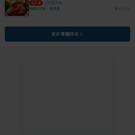
（
36
則評論）
4.5
均消 $
150
・
居酒屋
667公尺
更多餐廳排名