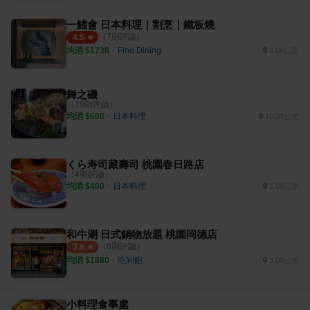
一鰭會 日本料理｜割烹｜鐵板燒
（
7
則評論）
4.5
均消 $
1738
・
Fine Dining
3.06公里
舞之磯
（
19
則評論）
均消 $
600
・
日本料理
10.33公里
くら寿司藏壽司 桃園春日路店
（
4
則評論）
均消 $
400
・
日本料理
2.08公里
和牛涮 日式鍋物放題 桃園同德店
（
8
則評論）
3.8
均消 $
1880
・
吃到飽
3.06公里
小料理食事處