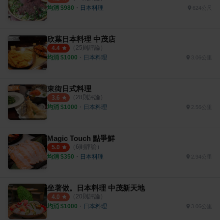
均消 $
980
・
日本料理
624公尺
欣葉日本料理 中茂店
（
25
則評論）
4.4
均消 $
1000
・
日本料理
3.06公里
東街日式料理
（
28
則評論）
3.6
均消 $
1000
・
日本料理
2.56公里
Magic Touch 點爭鮮
（
6
則評論）
5.0
均消 $
350
・
日本料理
2.94公里
坐著做。日本料理 中茂新天地
（
20
則評論）
4.0
均消 $
1000
・
日本料理
3.06公里