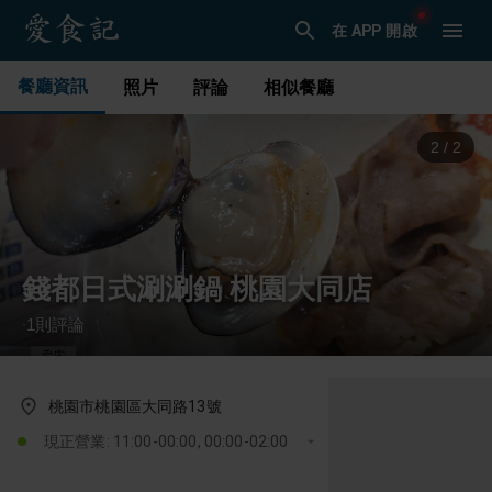
在 APP 開啟
餐廳資訊
照片
評論
相似餐廳
1
/
2
錢都日式涮涮鍋 桃園大同店
1
則評論
·
桃園市桃園區大同路13號
現正營業: 11:00-00:00, 00:00-02:00