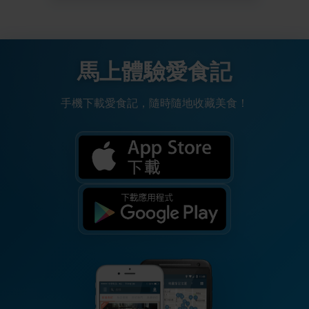
馬上體驗愛食記
手機下載愛食記，隨時隨地收藏美食！