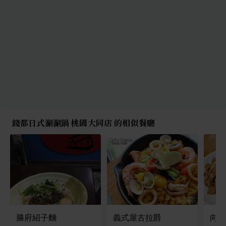
錢都日式涮涮鍋 桃園大同店 的相似餐廳
螣府紹子麵
義式屋古拉爵
向陽