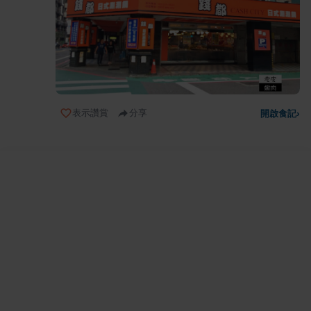
表示讚賞
分享
開啟食記
›