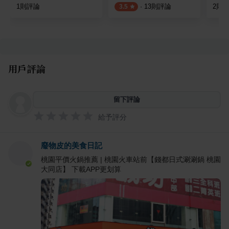
1
則評論
·
13
則評論
2
則
3.5
用戶評論
留下評論
給予評分
廢物皮的美食日記
桃園平價火鍋推薦 | 桃園火車站前【錢都日式涮涮鍋 桃園
大同店】 下載APP更划算