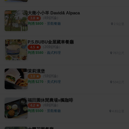
大衛小小羊 David& Alpaca
（
8
則評論）
3.8
均消 $
800
・
景觀餐廳
2.5公里
P.S.BUBU金屋藏車餐廳
（
20
則評論）
4.5
均消 $
580
・
義式料理
787公尺
茉莉漢堡
（
5
則評論）
3.0
均消 $
270
・
美式料理
534公尺
福田園休閒農場x楓咖啡
（
6
則評論）
4.2
均消 $
500
・
景觀餐廳
4.81公里