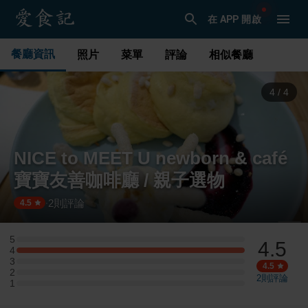
在 APP 開啟
餐廳資訊
照片
菜單
評論
相似餐廳
1
/
4
NICE to MEET U newborn & café
寶寶友善咖啡廳 / 親子選物
2
則評論
·
4.5
5
4.5
5 星：0 則評論
4
4 星：1 則評論
3
3 星：0 則評論
4.5
2
2 星：0 則評論
2
則評論
1
1 星：0 則評論