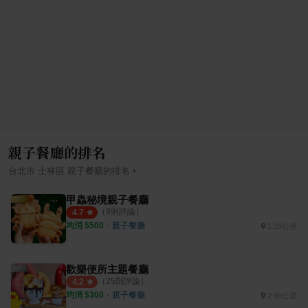
親子餐廳的排名
›
台北市
士林區
親子餐廳
的排名
甲蟲秘境親子餐廳
（
8
則評論）
4.7
均消 $
500
・
親子餐廳
1.19公里
歡樂便所主題餐廳
（
25
則評論）
4.2
均消 $
300
・
親子餐廳
2.98公里