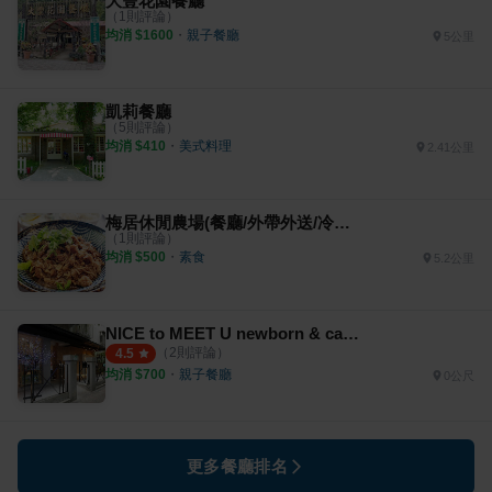
大豐花園餐廳
（
1
則評論）
均消 $
1600
・
親子餐廳
5公里
凱莉餐廳
（
5
則評論）
均消 $
410
・
美式料理
2.41公里
梅居休閒農場(餐廳/外帶外送/冷凍料理包)
（
1
則評論）
均消 $
500
・
素食
5.2公里
NICE to MEET U newborn & café 寶寶友善咖啡廳 / 親子選物
（
2
則評論）
4.5
均消 $
700
・
親子餐廳
0公尺
更多餐廳排名