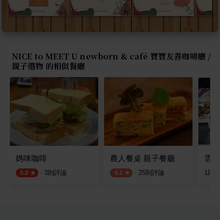
NICE to MEET U newborn & café 寶寶友善咖啡廳 /
親子選物 的相似餐廳
媽咪咖啡
農人餐桌 親子餐廳
雲南
·
3
則評論
·
25
則評論
1
則
5.0
4.2