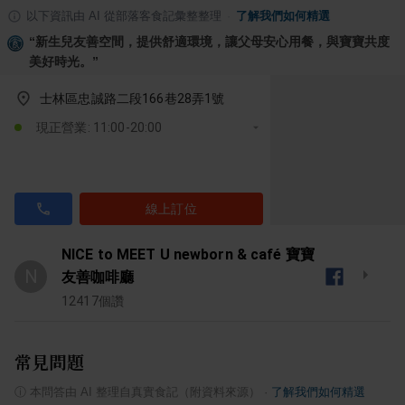
以下資訊由 AI 從部落客食記彙整整理
·
了解我們如何精選
“
新生兒友善空間，提供舒適環境，讓父母安心用餐，與寶寶共度
美好時光。
”
士林區忠誠路二段166巷28弄1號
現正營業: 11:00-20:00
線上訂位
NICE to MEET U newborn & café 寶寶
N
友善咖啡廳
12417
個讚
常見問題
ⓘ
本問答由 AI 整理自真實食記（附資料來源）
·
了解我們如何精選