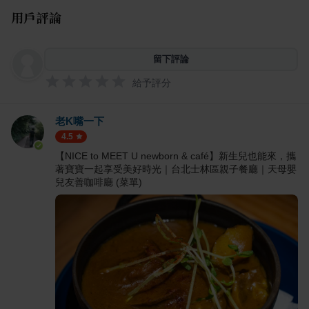
用戶評論
留下評論
給予評分
老K嘴一下
4.5
【NICE to MEET U newborn & café】新生兒也能來，攜
著寶寶一起享受美好時光｜台北士林區親子餐廳｜天母嬰
兒友善咖啡廳 (菜單)