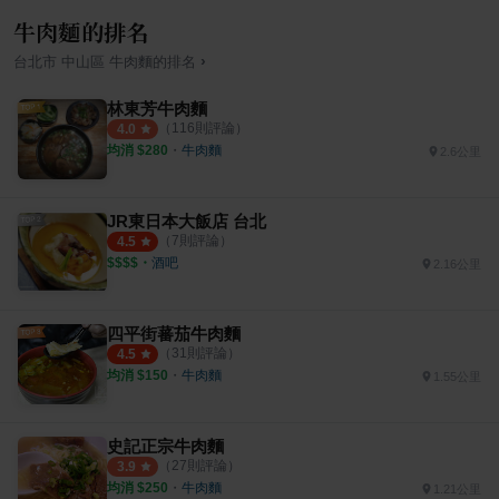
牛肉麵的排名
›
台北市
中山區
牛肉麵
的排名
林東芳牛肉麵
（
116
則評論）
4.0
均消 $
280
・
牛肉麵
2.6公里
JR東日本大飯店 台北
（
7
則評論）
4.5
$$$$
・
酒吧
2.16公里
四平街蕃茄牛肉麵
（
31
則評論）
4.5
均消 $
150
・
牛肉麵
1.55公里
史記正宗牛肉麵
（
27
則評論）
3.9
均消 $
250
・
牛肉麵
1.21公里