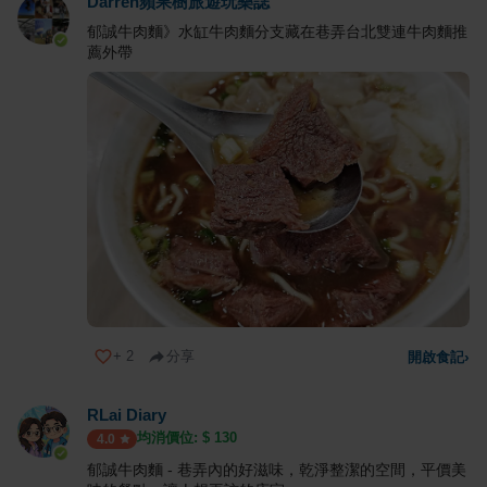
Darren蘋果樹旅遊玩樂誌
郁誠牛肉麵》水缸牛肉麵分支藏在巷弄台北雙連牛肉麵推
薦外帶
+
2
分享
開啟食記
›
RLai Diary
均消價位: $
130
4.0
郁誠牛肉麵 - 巷弄內的好滋味，乾淨整潔的空間，平價美