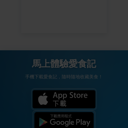
馬上體驗愛食記
手機下載愛食記，隨時隨地收藏美食！