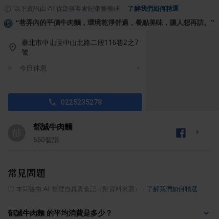
以下資訊由 AI 從部落客食記彙整整理
·
了解我們如何精選
“
巷弄內的平價牛肉麵，環境乾淨舒適，餐點美味，讓人想再訪。
”
臺北市中山區中山北路二段116巷2之7
號
今日休息
0225235278
郁誠牛肉麵
郁
550
個讚
常見問題
ⓘ
本問答由 AI 整理自真實食記（附資料來源）
·
了解我們如何精選
郁誠牛肉麵 的平均消費是多少？