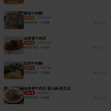
廖家牛肉麵
（
30
則評論）
3.2
均消 $
250
・
牛肉麵
818公尺
金春發牛肉店
（
10
則評論）
4.0
均消 $
330
・
牛肉麵
4.42公里
志明牛肉麵
（
14
則評論）
4.0
均消 $
200
・
牛肉麵
1.98公里
金春發牛肉店 發火鍋-復北店
（
8
則評論）
4.9
均消 $
250
・
牛肉麵
2.28公里