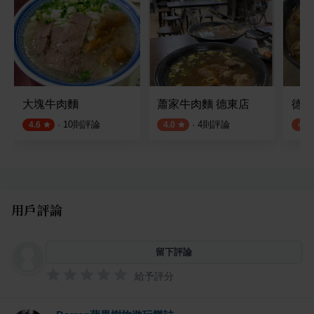
大塊牛肉麵
蕭家牛肉麵 德東店
德忞
·
10
則評論
·
4
則評論
4.6
4.0
4.2
用戶評論
留下評論
給予評分