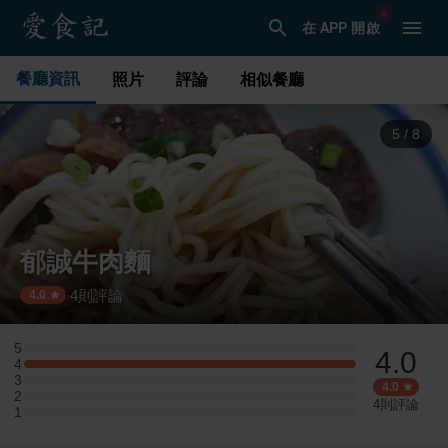
在 APP 開啟
餐廳資訊
照片
評論
相似餐廳
5
/
8
郁誠牛肉麵
4
則評論
·
4.0
5
4.0
5 星：0 則評論
4
4 星：1 則評論
3
3 星：0 則評論
4.0
2
2 星：0 則評論
4
則評論
1
1 星：0 則評論