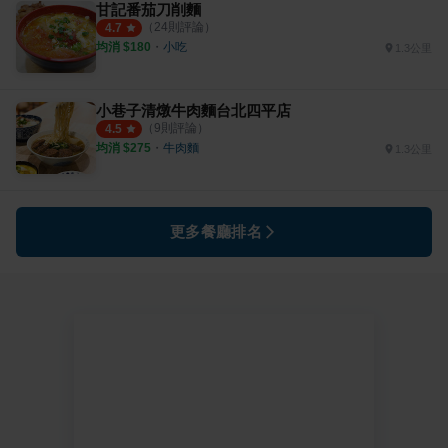
甘記番茄刀削麵
（
24
則評論）
4.7
均消 $
180
・
小吃
1.3公里
小巷子清燉牛肉麵台北四平店
（
9
則評論）
4.5
均消 $
275
・
牛肉麵
1.3公里
更多餐廳排名