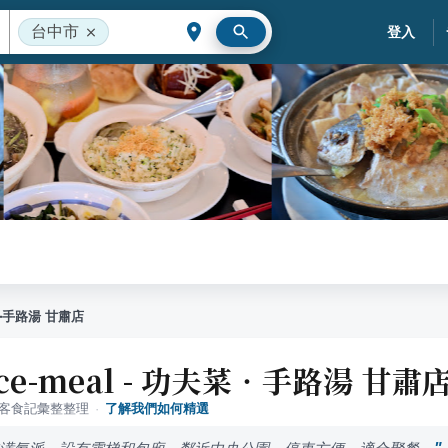
台中市
登入
夫菜‧手路湯 甘肅店
ice-meal - 功夫菜‧手路湯 甘肅
落客食記彙整整理
·
了解我們如何精選