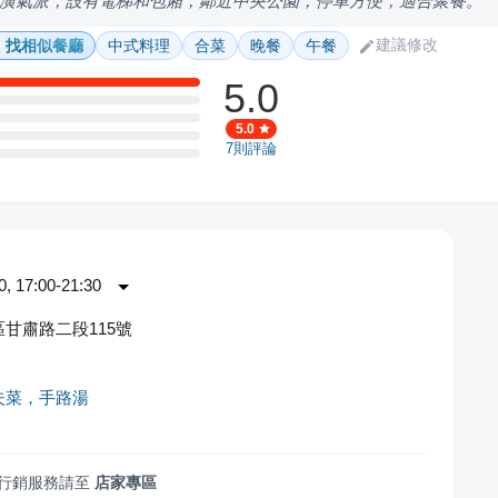
潢氣派，設有電梯和包廂，鄰近中央公園，停車方便，適合聚餐。
建議修改
找相似餐廳
中式料理
合菜
晚餐
午餐
5.0
5.0
7
則評論
 17:00-21:30
甘肅路二段115號
夫菜，手路湯
行銷服務請至
店家專區