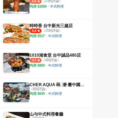
（
23
則評論）
4.0
均消 $
1000
・
中式料理
時時香 台中新光三越店
（
15
則評論）
4.4
均消 $
517
・
中式料理
1010湘食堂 台中誠品480店
（
4
則評論）
3.7
均消 $
800
・
中式料理
CHER AQUA 蒔. 瀞 臺中國家歌劇院超美茶食空間
（
8
則評論）
均消 $
655
・
中式料理
山与中式料理餐廳