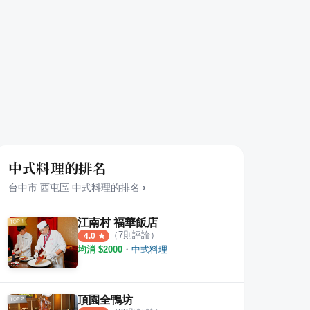
中式料理的排名
台中市
西屯區
中式料理
的排名
›
江南村 福華飯店
（
7
則評論）
4.0
均消 $
2000
・
中式料理
頂園全鴨坊