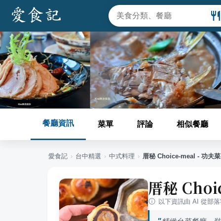
餐廳資訊
菜單
評論
相似餐廳
愛食記
›
台中
精選
›
中式料理
›
厝秘 Choice-meal - 功
厝秘 Cho
以下資訊由 AI 從部