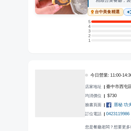
精緻台菜餐廳，裝
台中
美食精選
5
5 星：1 則評論
4
4 星：0 則評論
3
3 星：0 則評論
2
2 星：0 則評論
1
1 星：0 則評論
今日營業: 11:00-14:30,
臺中市西屯區
店家地址
|
$
730
均消價位
|
厝秘 功
臉書頁面
|
0423119986
訂位電話
|
您是餐廳老闆？想要更多