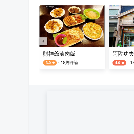
飯·煲湯·手路菜》
財神爺滷肉飯
阿陞功夫
則評論
·
18
則評論
·
1
3.0
4.0