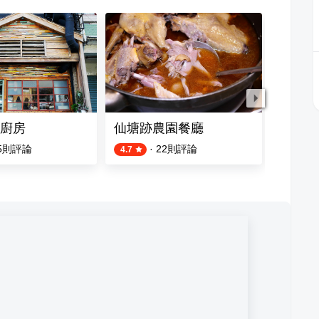
廚房
仙塘跡農園餐廳
來呷飯
5
則評論
·
22
則評論
4.7
4.6