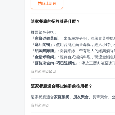
線上訂位
這家餐廳的招牌菜是什麼？
『
家鄉砂鍋菜飯
』
『
麻油悶鴨
』
『
紹興醉雞腿
』
『
金鯧米粉鍋
』
『
蘇杭東坡肉+巧巴達麵包
』
: 帶皮三層肉滷至
資料來源
這家餐廳適合哪些族群前往用餐？
這家餐廳適合
家庭聚餐
、
朋友聚會
、長輩聚會、
資料來源