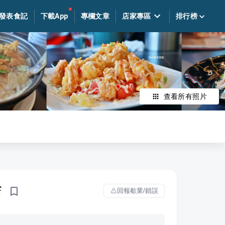
發表食記
下載App
專欄文章
店家專區
排行榜
查看所有照片
店
回報歇業/錯誤