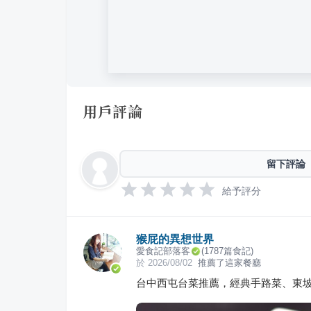
用戶評論
留下評論
給予評分
猴屁的異想世界
愛食記部落客
(
1787
篇食記)
於
2026/08/02
推薦了這家餐廳
台中西屯台菜推薦，經典手路菜、東