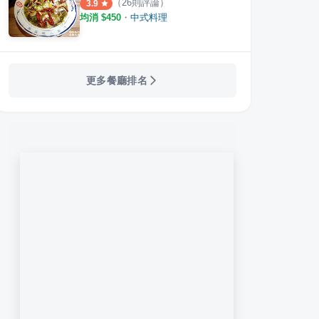
（
26
則評論）
3.9
均消 $
450
・
中式料理
更多餐廳排名
川食堂 勤美店
光食料理
飯飯
·
15
則評論
·
8
則評論
4.5
3.0