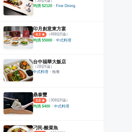
（
3
則評論）
均消 $
2120
・
Fine Dining
印月創意東方宴
（
49
則評論）
4.3
均消 $
5000
・
中式料理
台中福華大飯店
（
2
則評論）
中式料理
・
晚餐
鼎泰豐
（
30
則評論）
3.9
均消 $
400
・
中式料理
刁民-酸菜魚