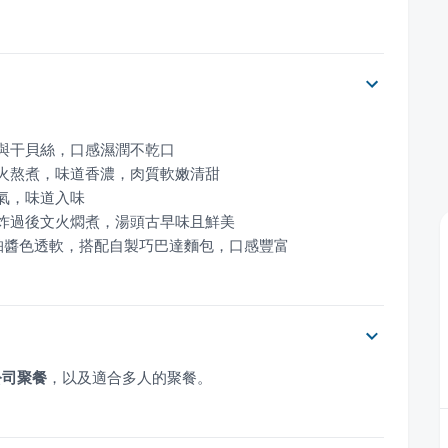
琥珀醬色透軟，搭配自製巧巴達麵包，口感豐富
公司聚餐
，以及適合多人的聚餐。