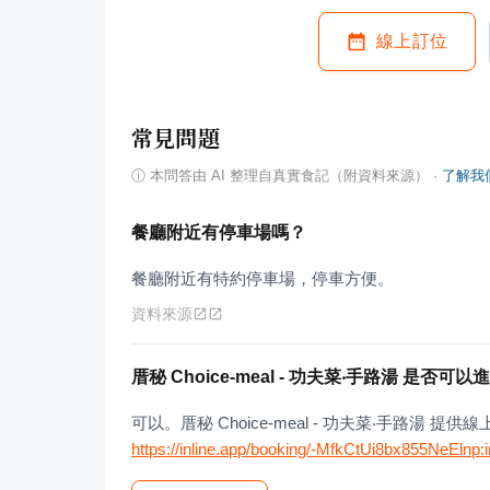
線上訂位
常見問題
ⓘ
本問答由 AI 整理自真實食記（附資料來源）
·
了解我
餐廳附近有停車場嗎？
餐廳附近有特約停車場，停車方便。
資料來源
厝秘 Choice-meal - 功夫菜‧手路湯 是否
可以。厝秘 Choice-meal - 功夫菜‧手路湯
https://inline.app/booking/-MfkCtUi8bx855NeEl