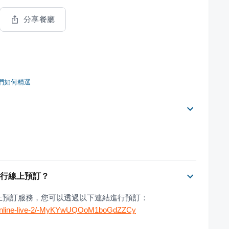
分享餐廳
們如何精選
可以進行線上預訂？
 提供線上預訂服務，您可以透過以下連結進行預訂：
np:inline-live-2/-MyKYwUQOoM1boGdZZCy