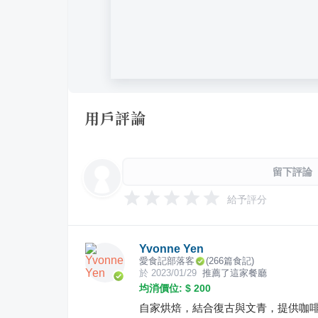
用戶評論
留下評論
給予評分
Yvonne Yen
愛食記部落客
(
266
篇食記)
於
2023/01/29
推薦了這家餐廳
均消價位: $
200
自家烘焙，結合復古與文青，提供咖