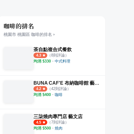
咖啡的排名
桃園市
桃園區
咖啡
的排名
›
茶自點複合式餐飲
（
8
則評論）
4.3
均消 $
330
・
中式料理
BUNA CAF'E 布納咖啡館 藝文店
（
42
則評論）
4.2
均消 $
400
・
咖啡
三柒燒肉專門店 藝文店
（
7
則評論）
4.5
均消 $
500
・
燒肉