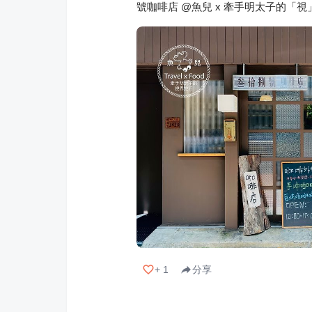
號咖啡店 @魚兒 x 牽手明太子的「視
+
1
分享