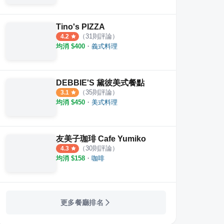
Tino's PIZZA
（
31
則評論）
4.2
均消 $
400
・
義式料理
DEBBIE'S 黛彼美式餐點
（
35
則評論）
3.1
均消 $
450
・
美式料理
友美子珈琲 Cafe Yumiko
（
30
則評論）
4.3
均消 $
158
・
咖啡
更多餐廳排名