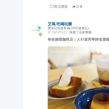
表示讚賞
分享
艾瑪 吃喝玩樂
愛食記部落客
(
3181
篇食記)
於
2023/01/27
推薦了這家餐廳
叄拾捌號咖啡店｜人行道旁寧靜老屋