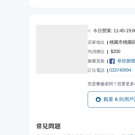
今日營業: 11:45-19:0
桃園市桃園區
店家地址
|
$
200
均消價位
|
叄拾捌
臉書頁面
|
033740994
訂位電話
|
您是餐廳老闆？想要更多
觀看
6
則用戶
常見問題