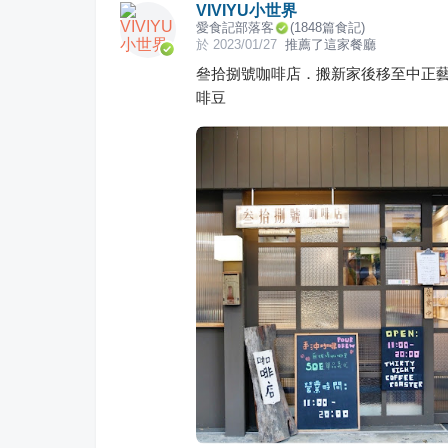
VIVIYU小世界
愛食記部落客
(
1848
篇食記)
於
2023/01/27
推薦了這家餐廳
叄拾捌號咖啡店．搬新家後移至中正
啡豆