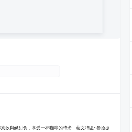
啡茶飲與鹹甜食，享受一杯咖啡的時光｜藝文特區~叄拾捌