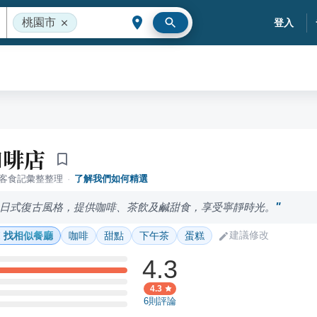
桃園市
登入
咖啡店
落客食記彙整整理
·
了解我們如何精選
日式復古風格，提供咖啡、茶飲及鹹甜食，享受寧靜時光。
建議修改
找相似餐廳
咖啡
甜點
下午茶
蛋糕
4.3
4.3
6
則評論