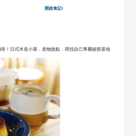
›
開啟食記
咖啡！日式木造小屋．老物妝點．尋找自己專屬秘密基地