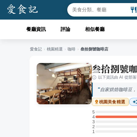
餐廳資訊
評論
相似餐廳
愛食記
›
桃園
精選
›
咖啡
›
叁拾捌號咖啡店
叁拾捌號
以下資訊由 AI 從部
自家烘焙咖啡豆，
桃園
美食精選
5
5 星：0 則評論
4
4 星：3 則評論
3
3 星：0 則評論
2
2 星：0 則評論
1
1 星：0 則評論