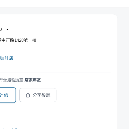
0
中正路1428號一樓
號咖啡店
行銷服務請至
店家專區
評價
分享餐廳