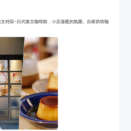
藝文特區~日式復古咖啡館．小店溫暖的氛圍。自家烘焙咖