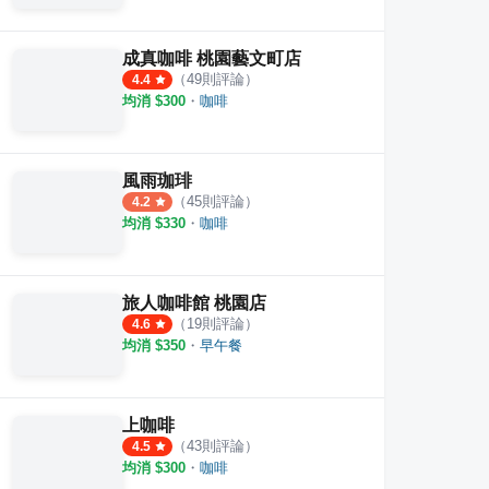
成真咖啡 桃園藝文町店
（
49
則評論）
4.4
均消 $
300
・
咖啡
風雨珈琲
（
45
則評論）
4.2
均消 $
330
・
咖啡
旅人咖啡館 桃園店
（
19
則評論）
4.6
均消 $
350
・
早午餐
上咖啡
（
43
則評論）
4.5
均消 $
300
・
咖啡