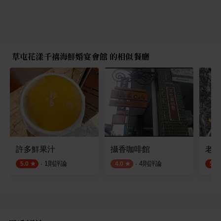
草屯花漾千禧海鮮婚宴會館 的相似餐廳
許多鮮果汁
攝香咖啡館
老擔
·
1
則評論
·
4
則評論
5.0
4.0
5.0