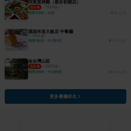
阿東窯烤雞（鹿谷初鄉店）
（
7
則評論）
5.0
均消 $
300
・
合菜
26.1公里
溪頭米堤大飯店 中餐廳
（
1
則評論）
均消 $
620
・
中式料理
35.75公里
金台灣山莊
（
4
則評論）
5.0
均消 $
500
・
中式料理
35.04公里
更多餐廳排名