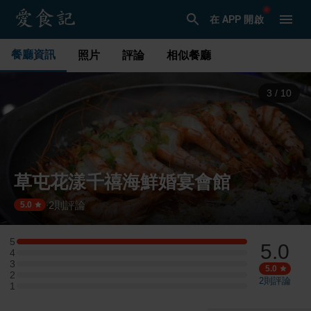
在 APP 開啟
餐廳資訊
照片
評論
相似餐廳
3
/
10
草屯花漾千禧海鮮婚宴會館
2
則評論
·
5.0
5
5.0
5 星：1 則評論
4
4 星：0 則評論
3
3 星：0 則評論
5.0
2
2 星：0 則評論
2
則評論
1
1 星：0 則評論