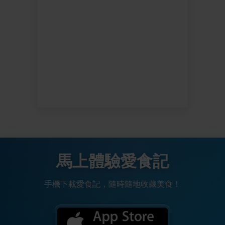
馬上體驗愛食記
手機下載愛食記，隨時隨地收藏美食！