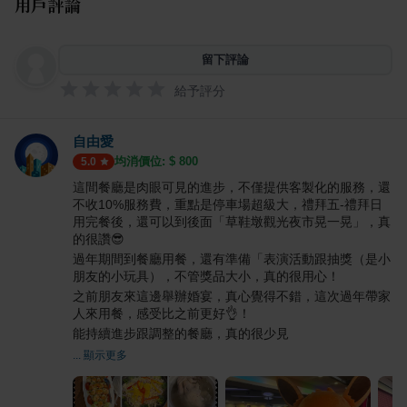
用戶評論
留下評論
給予評分
自由愛
均消價位: $
800
5.0
這間餐廳是肉眼可見的進步，不僅提供客製化的服務，還
不收10%服務費，重點是停車場超級大，禮拜五-禮拜日
用完餐後，還可以到後面「草鞋墩觀光夜市晃一晃」，真
的很讚😎
過年期間到餐廳用餐，還有準備「表演活動跟抽獎（是小
朋友的小玩具），不管獎品大小，真的很用心！
之前朋友來這邊舉辦婚宴，真心覺得不錯，這次過年帶家
人來用餐，感受比之前更好👌！
能持續進步跟調整的餐廳，真的很少見
... 顯示更多