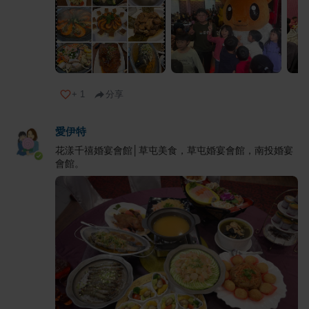
+
1
分享
愛伊特
花漾千禧婚宴會館│草屯美食，草屯婚宴會館，南投婚宴
會館。