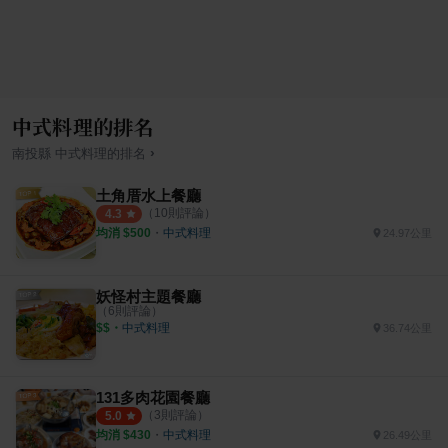
中式料理的排名
›
南投縣
中式料理
的排名
土角厝水上餐廳
（
10
則評論）
4.3
均消 $
500
・
中式料理
24.97公里
妖怪村主題餐廳
（
6
則評論）
$$
・
中式料理
36.74公里
131多肉花園餐廳
（
3
則評論）
5.0
均消 $
430
・
中式料理
26.49公里