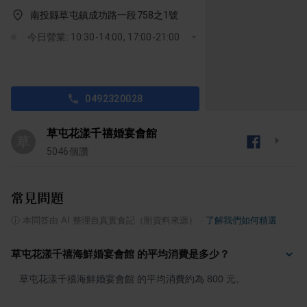
南投縣草屯鎮成功路一段758之1號
今日營業: 10:30-14:00, 17:00-21:00
0492320028
草屯花漾千禧婚宴會館
草
5046
個讚
常見問題
ⓘ
本問答由 AI 整理自真實食記（附資料來源）
·
了解我們如何精選
草屯花漾千禧海鮮婚宴會館 的平均消費是多少？
草屯花漾千禧海鮮婚宴會館 的平均消費約為 800 元。