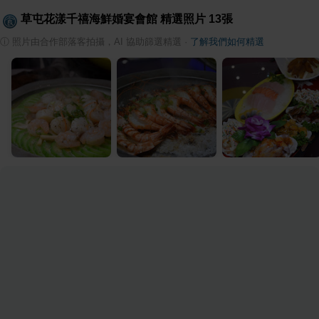
草屯花漾千禧海鮮婚宴會館
精選照片
13
張
ⓘ
照片由合作部落客拍攝，AI 協助篩選精選
·
了解我們如何精選