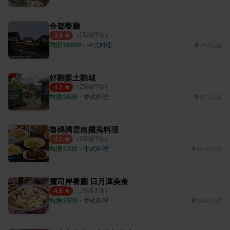
金都餐廳
（
15
則評論）
3.9
均消 $
6000
・
中式料理
29.3公里
好雞婆土雞城
（
25
則評論）
4.7
均消 $
600
・
中式料理
50.1公里
魯媽媽雲南擺夷料理
（
30
則評論）
4.1
均消 $
330
・
中式料理
50.07公里
麓司岸餐廳 日月潭美食
（
10
則評論）
4.6
均消 $
500
・
中式料理
29.43公里