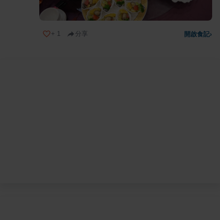
+
1
分享
開啟食記
›