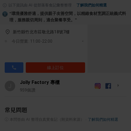
以下資訊由 AI 從部落客食記彙整整理
·
了解我們如何精選
“
環境優雅舒適，提供親子友善空間，以精緻食材烹調正統義式料
理，服務親切周到，適合聚餐享受。
”
新竹縣竹北市莊敬北路18號7樓
今日營業: 11:00-22:00
線上訂位
Jolly Factory 專櫃
J
959
個讚
常見問題
ⓘ
本問答由 AI 整理自真實食記（附資料來源）
·
了解我們如何精選