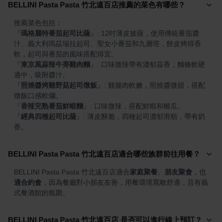
BELLINI Pasta Pasta 竹北遠百店推薦的菜色有哪些？
『
瑪格麗特番茄起司比薩
』
: 12吋薄皮披薩，使用傳統番茄醬
汁、義大利瑪茲瑞拉起司、聖女小番茄和九層塔，餅皮烤得香
『
東京風蒜辣牛蒡雞肉麵
』
: 口味微辣帶有濃郁蒜香，麵條軟硬
『
照燒醬烤雞野菇起司燉飯
』
: 雞腿肉軟嫩，照燒醬微甜，搭配
『
香辣完熟番茄鮮蝦麵
』
『
經典四種起司比薩
』
: 薄皮酥脆，四種起司濃郁滑順，帶有奶
香。
BELLINI Pasta Pasta 竹北遠百店適合哪些族群前往用餐？
BELLINI Pasta Pasta 竹北遠百店適合
家庭聚餐
、
朋友聚會
，也
適合約會
，因為餐廳對小朋友友善，用餐環境寬敞舒適，且有義
式餐酒館的氛圍。
BELLINI Pasta Pasta 竹北遠百店 是否可以進行線上預訂？