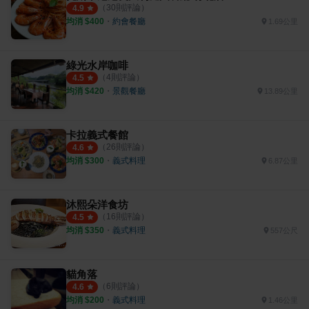
（
30
則評論）
4.9
均消 $
400
・
約會餐廳
1.69公里
綠光水岸咖啡
（
4
則評論）
4.5
均消 $
420
・
景觀餐廳
13.89公里
卡拉義式餐館
（
26
則評論）
4.6
均消 $
300
・
義式料理
6.87公里
沐熙朵洋食坊
（
16
則評論）
4.5
均消 $
350
・
義式料理
557公尺
貓角落
（
6
則評論）
4.6
均消 $
200
・
義式料理
1.46公里