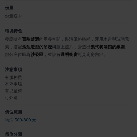
份量
份量適中
環境特色
餐廳擁有
寬敞舒適
的用餐空間，裝潢風格時尚，運用木造與玻璃元
素，搭配
酒瓶造型的吊燈
與牆上照片，營造出
義式餐酒館的氛圍
。
部分座位區為
沙發區
，並設有
透明櫥窗
可見廚房內部。
注意事項
有服務費
有停車場
有兒童椅
可外送
價位範圍
均消 500-800 元
價位分類