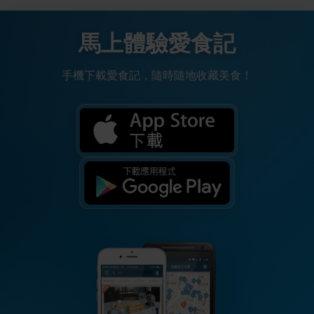
馬上體驗愛食記
手機下載愛食記，隨時隨地收藏美食！