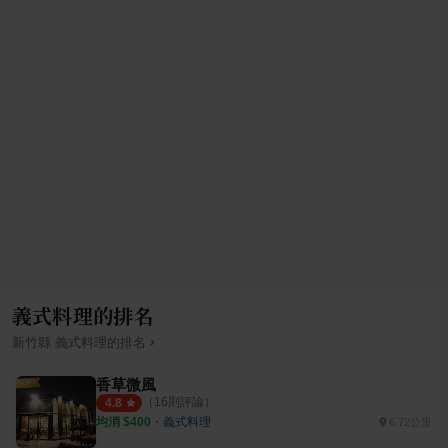
義式料理的排名
›
新竹縣
義式料理
的排名
香草微風
（
16
則評論）
4.8
均消 $
400
・
義式料理
6.72公里