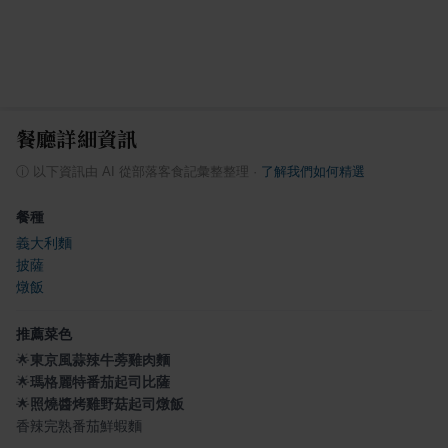
餐廳詳細資訊
ⓘ
以下資訊由 AI 從部落客食記彙整整理
·
了解我們如何精選
餐種
義大利麵
披薩
燉飯
推薦菜色
🌟
東京風蒜辣牛蒡雞肉麵
🌟
瑪格麗特番茄起司比薩
🌟
照燒醬烤雞野菇起司燉飯
香辣完熟番茄鮮蝦麵