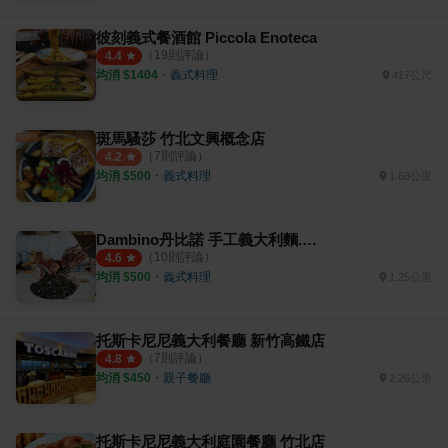
彼刻義式餐酒館 Piccola Enoteca
（
19
則評論）
4.4
均消 $
1404
・
義式料理
417公尺
斑馬騷莎 竹北文興概念店
（
7
則評論）
4.2
均消 $
500
・
義式料理
1.68公里
Dambino丹比諾 手工義大利麵.披薩
（
10
則評論）
4.6
均消 $
500
・
義式料理
1.25公里
托斯卡尼尼義大利餐廳 新竹高鐵店
（
7
則評論）
4.8
均消 $
450
・
親子餐廳
2.26公里
托斯卡尼尼義大利庭園餐廳 竹北店