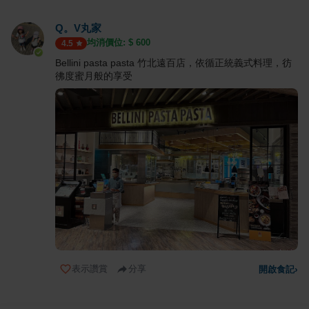
Q。V丸家
均消價位: $
600
4.5
Bellini pasta pasta 竹北遠百店，依循正統義式料理，彷
彿度蜜月般的享受
表示讚賞
分享
開啟食記
›