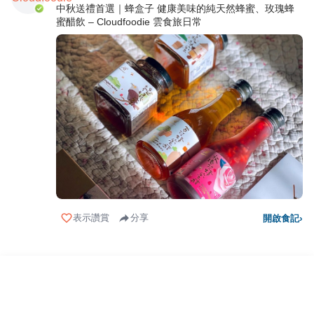
中秋送禮首選｜蜂盒子 健康美味的純天然蜂蜜、玫瑰蜂
蜜醋飲 – Cloudfoodie 雲食旅日常
表示讚賞
分享
開啟食記
›