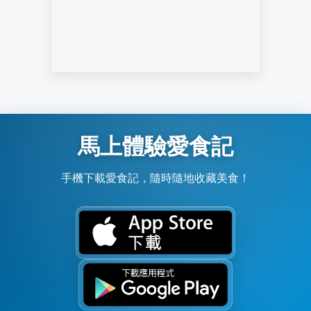
馬上體驗愛食記
手機下載愛食記，隨時隨地收藏美食！