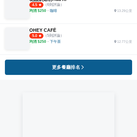
（
6
則評論）
4.5
均消 $
250
・
咖啡
13.29公里
OHEY CAFÉ
（
5
則評論）
5.0
均消 $
250
・
下午茶
12.77公里
更多餐廳排名