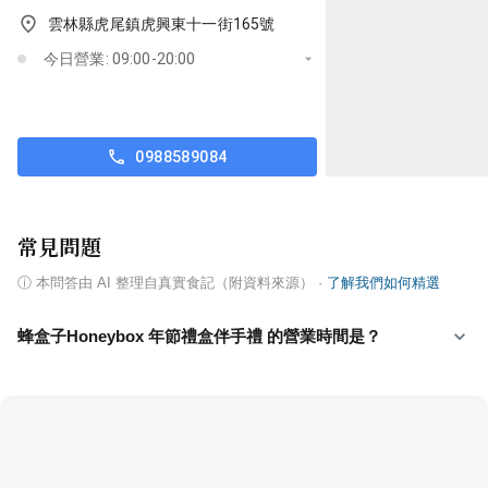
雲林縣虎尾鎮虎興東十一街165號
今日營業: 09:00-20:00
0988589084
常見問題
ⓘ
本問答由 AI 整理自真實食記（附資料來源）
·
了解我們如何精選
蜂盒子Honeybox 年節禮盒伴手禮 的營業時間是？