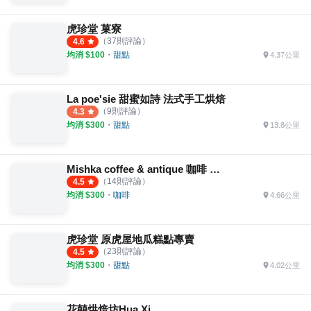
虎珍堂 菓寮
（
37
則評論）
4.6
均消 $
100
・
甜點
4.37公里
La poe'sie 甜蜜如詩 法式手工烘焙
（
9
則評論）
4.3
均消 $
300
・
甜點
13.8公里
Mishka coffee & antique 咖啡 古董傢俱
（
14
則評論）
4.5
均消 $
300
・
咖啡
4.66公里
虎珍堂 原虎屋地瓜糕點專賣
（
23
則評論）
4.5
均消 $
300
・
甜點
4.02公里
花囍烘焙坊Hua Xi