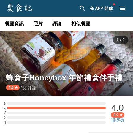
在 APP 開啟
餐廳資訊
照片
評論
相似餐廳
1
/
2
蜂盒子Honeybox 年節禮盒伴手禮
1
則評論
·
4.0
5
4.0
5 星：0 則評論
4
4 星：1 則評論
3
3 星：0 則評論
4.0
2
2 星：0 則評論
1
則評論
1
1 星：0 則評論