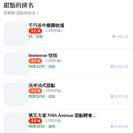
甜點的排名
›
雲林縣
甜點
的排名
千巧谷牛樂園牧場
（
13
則評論）
5.0
$$
・
甜點
5.86公里
Immense 恬恬
（
12
則評論）
4.2
均消 $
250
・
甜點
13.05公里
法米法式甜點
（
38
則評論）
4.3
均消 $
250
・
甜點
12.87公里
第五大道 Fifth Avenue 甜點輕食咖啡
（
12
則評論）
4.9
均消 $
430
・
咖啡
13.68公里