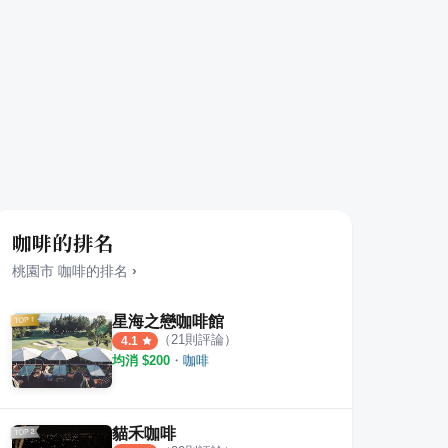
咖啡的排名
桃園市
咖啡
的排名
›
星海之戀咖啡館
（
21
則評論）
4.1
均消 $
200
・
咖啡
貓禾咖啡