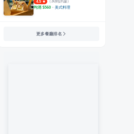
（
30
則評論）
4.5
婆
美樂地我家小館
稻吃
均消 $
560
・
美式料理
·
23
則評論
·
22
則評論
4.2
4.2
更多餐廳排名