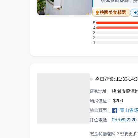
茶園景觀餐廳，提
桃園
美食精選
5
5 星：2 則評論
4
4 星：1 則評論
3
3 星：0 則評論
2
2 星：0 則評論
1
1 星：0 則評論
今日營業: 11:30-14:30,
桃園市龍潭區
店家地址
|
$
200
均消價位
|
青山雲
臉書頁面
|
0970822220
訂位電話
|
您是餐廳老闆？想要更多