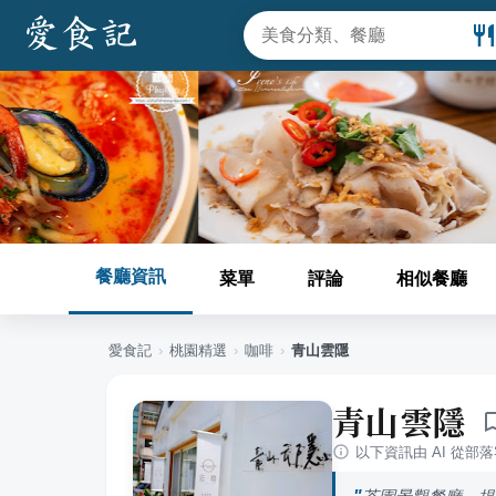
餐廳資訊
菜單
評論
相似餐廳
愛食記
›
桃園
精選
›
咖啡
›
青山雲隱
青山雲隱
以下資訊由 AI 從部