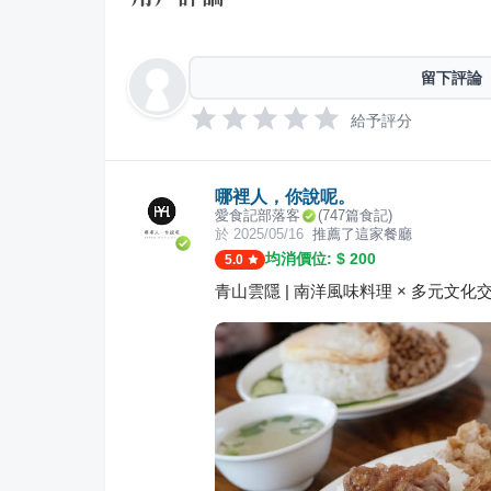
留下評論
給予評分
哪裡人，你說呢。
愛食記部落客
(
747
篇食記)
於
2025/05/16
推薦了這家餐廳
均消價位: $
200
5.0
青山雲隱 | 南洋風味料理 × 多元文化