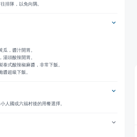
前往排隊，以免向隅。
打拋醬超級下飯。
樂小人國或六福村後的用餐選擇。