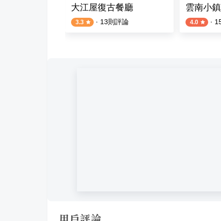
大江屋復古餐廳
雲南小鎮
則評論
·
13
則評論
·
1
3.3
4.0
用戶評論