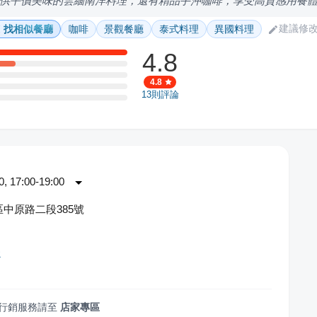
供平價美味的雲緬南洋料理，還有精品手沖咖啡，享受高質感用餐
建議修
找相似餐廳
咖啡
景觀餐廳
泰式料理
異國料理
4.8
4.8
13
則評論
 17:00-19:00
中原路二段385號
隱
行銷服務請至
店家專區