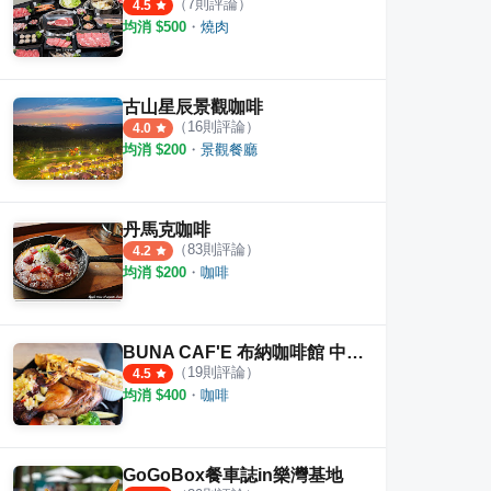
（
7
則評論）
4.5
均消 $
500
・
燒肉
古山星辰景觀咖啡
（
16
則評論）
4.0
均消 $
200
・
景觀餐廳
丹馬克咖啡
（
83
則評論）
4.2
均消 $
200
・
咖啡
BUNA CAF'E 布納咖啡館 中壢店
（
19
則評論）
4.5
均消 $
400
・
咖啡
GoGoBox餐車誌in樂灣基地