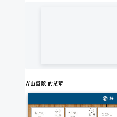
青山雲隱
的菜單
線上