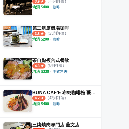
（
22
則評論）
3.9
均消 $
400
・
咖啡
第三航廈機場咖啡
（
23
則評論）
3.8
均消 $
200
・
咖啡
茶自點複合式餐飲
（
8
則評論）
4.3
均消 $
330
・
中式料理
BUNA CAF'E 布納咖啡館 藝文店
（
42
則評論）
4.2
均消 $
400
・
咖啡
三柒燒肉專門店 藝文店