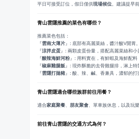
平日可接受訂位，假日僅供
現場候位
。建議提早
青山雲隱推薦的菜色有哪些？
『
雲南大薄片
』
『
涼拌皮蛋
』
『
酸辣海鮮河粉
』
『
椒麻雞腿飯
』
『
雲隱打拋豬
』
: 酸、辣、鹹、香兼具，濃郁的
青山雲隱適合哪些族群前往用餐？
適合
家庭聚餐
、
朋友聚會
、單車族休息，以及玩
前往青山雲隱的交通方式為何？