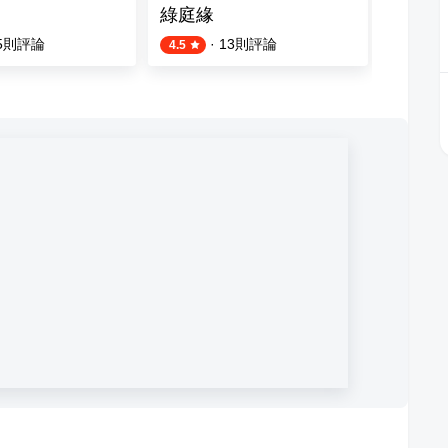
綠庭緣
八妹婆
5
則評論
·
13
則評論
4.5
4.5