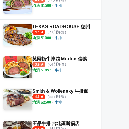
4.2
均消 $
1500
・
牛排
TEXAS ROADHOUSE 德州鮮切牛排
（
71
則評論）
4.4
均消 $
1000
・
牛排
莫爾頓牛排館 Morton 信義微風
（
64
則評論）
3.9
均消 $
1857
・
牛排
Smith & Wollensky 牛排館
（
55
則評論）
4.6
均消 $
2500
・
牛排
王品牛排 台北羅斯福店
（
15
則評論）