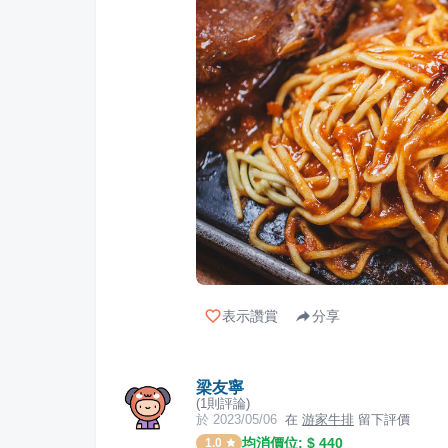
表示讚賞
分享
梁友寧
(
1
則評論)
於
2023/05/06
在
游家牛排
留下評價
均消價位: $
440
1.0