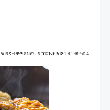
皮濃湯及可樂機喝到飽，想在南軟附近吃牛排又懶得跑遠可