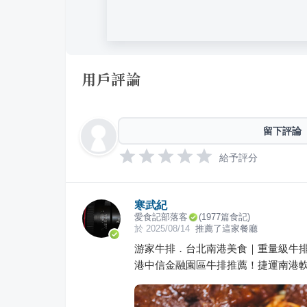
用戶評論
留下評論
給予評分
寒武紀
愛食記部落客
(
1977
篇食記)
於
2025/08/14
推薦了這家餐廳
游家牛排．台北南港美食｜重量級牛
港中信金融園區牛排推薦！捷運南港軟