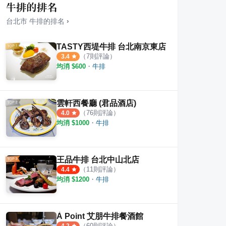
牛排的排名
台北市
牛排
的排名
›
TASTY西堤牛排 台北南京東店
（
7
則評論）
3.4
均消 $
600
・
牛排
ower 日式可麗餅 南港 LaLaport
餡老滿
Soft
·
1
則評論
·
26
則評論
3.8
5.0
雲軒西餐廳 (君品酒店)
（
76
則評論）
4.0
均消 $
1000
・
牛排
王品牛排 台北中山北店
（
11
則評論）
4.4
均消 $
1200
・
牛排
À Point 艾朋牛排餐酒館
（
60
則評論）