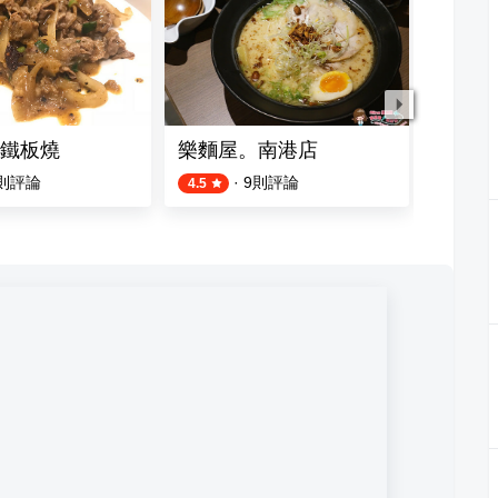
鐵板燒
樂麵屋。南港店
Fun T
則評論
·
9
則評論
4.5
4.0