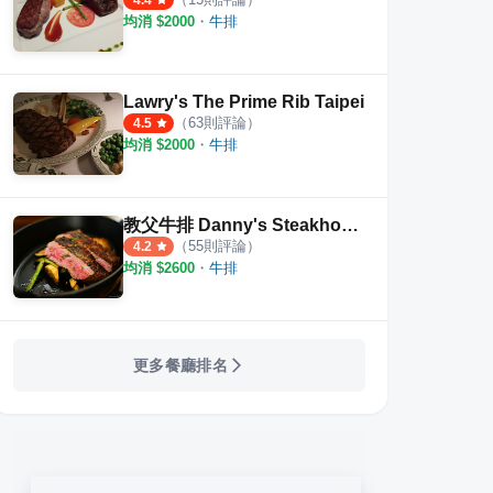
4.4
均消 $
2000
・
牛排
Lawry's The Prime Rib Taipei
（
63
則評論）
4.5
均消 $
2000
・
牛排
教父牛排 Danny's Steakhouse
（
55
則評論）
4.2
均消 $
2600
・
牛排
更多餐廳排名