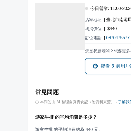
今日營業: 11:00-20:3
臺北市南港區
店家地址
|
$
440
均消價位
|
0970475577
訂位電話
|
您是餐廳老闆？想要更多
觀看
3
則用戶
常見問題
ⓘ
本問答由 AI 整理自真實食記（附資料來源）
·
了解我
游家牛排 的平均消費是多少？
游家牛排 的平均消費約為 440 元。