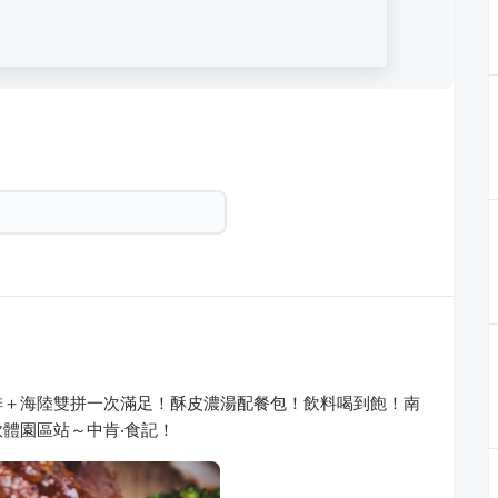
排＋海陸雙拼一次滿足！酥皮濃湯配餐包！飲料喝到飽！南
體園區站～中肯‧食記！