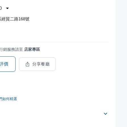
0
經貿二路168號
行銷服務請至
店家專區
評價
分享餐廳
們如何精選