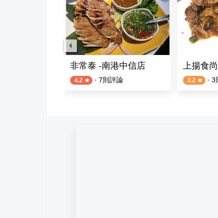
ort店
非常泰 -南港中信店
上揚食尚
評論
·
7
則評論
·
3
4.2
3.2