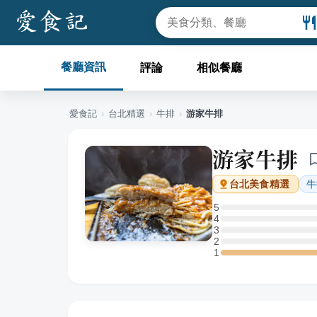
餐廳資訊
評論
相似餐廳
愛食記
›
台北
精選
›
牛排
›
游家牛排
游家牛排
牛
台北
美食精選
5
5 星：0 則評論
4
4 星：0 則評論
3
3 星：0 則評論
2
2 星：0 則評論
1
1 星：1 則評論