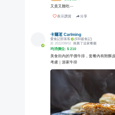
又貴又難吃⋯
表示讚賞
分享
卡爾茗 Carlming
愛食記部落客
(
930
篇食記)
於
2022/08/02
推薦了這家餐廳
均消價位: $
210
美食街內的平價牛排，套餐內有附酥
考慮｜游家牛排