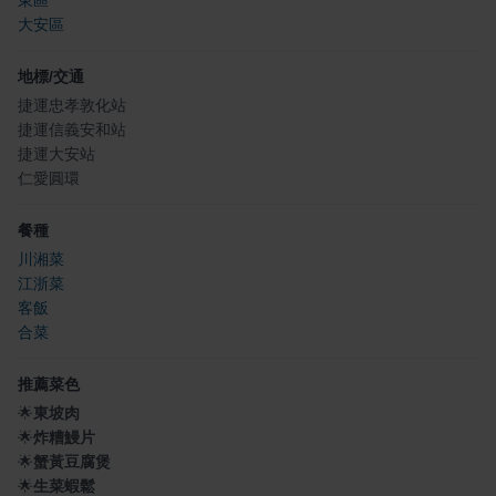
大安區
地標/交通
捷運忠孝敦化站
捷運信義安和站
捷運大安站
仁愛圓環
餐種
川湘菜
江浙菜
客飯
合菜
推薦菜色
🌟
東坡肉
🌟
炸糟鰻片
🌟
蟹黃豆腐煲
🌟
生菜蝦鬆