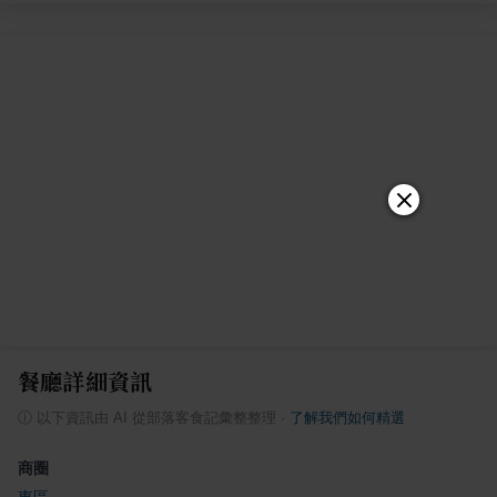
餐廳詳細資訊
ⓘ
以下資訊由 AI 從部落客食記彙整整理
·
了解我們如何精選
商圈
東區