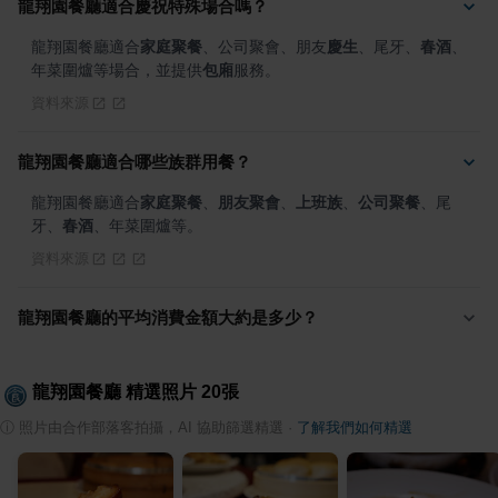
龍翔園餐廳適合慶祝特殊場合嗎？
龍翔園餐廳適合
家庭聚餐
、公司聚會、朋友
慶生
、尾牙、
春酒
、
年菜圍爐等場合，並提供
包廂
服務。
資料來源
龍翔園餐廳適合哪些族群用餐？
龍翔園餐廳適合
家庭聚餐
、
朋友聚會
、
上班族
、
公司聚餐
、尾
牙、
春酒
、年菜圍爐等。
資料來源
龍翔園餐廳的平均消費金額大約是多少？
龍翔園餐廳
精選照片
20
張
ⓘ
照片由合作部落客拍攝，AI 協助篩選精選
·
了解我們如何精選