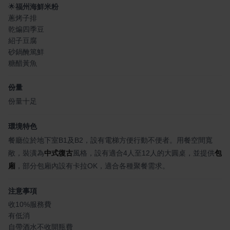
🌟
福州海鮮米粉
蔥烤子排
乾煸四季豆
紹子豆腐
砂鍋醃篤鮮
糖醋黃魚
份量
份量十足
環境特色
餐廳位於地下室B1及B2，設有電梯方便行動不便者。用餐空間寬
敞，裝潢為
中式復古
風格，設有適合4人至12人的大圓桌，並提供
包
廂
，部分包廂內設有卡拉OK，適合各種聚餐需求。
注意事項
收10%服務費
有低消
自帶酒水不收開瓶費