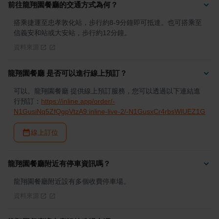
前往龍翔園餐廳的交通方式為何？
搭乘捷運至忠孝敦化站，步行約8-9分鐘即可抵達。也可搭乘至
信義安和站或大安站，步行約12分鐘。
資料來源
龍翔園餐廳 是否可以進行線上預訂？
可以。龍翔園餐廳 提供線上預訂服務，您可以透過以下連結進
行預訂：
https://inline.app/order/-
N1GusiNq5ZfQgpVtzA9:inline-live-2/-N1GusxCr4rbsWlUEZ1G
線上訂位
龍翔園餐廳附近有停車資訊嗎？
龍翔園餐廳附近設有多個收費停車場。
資料來源