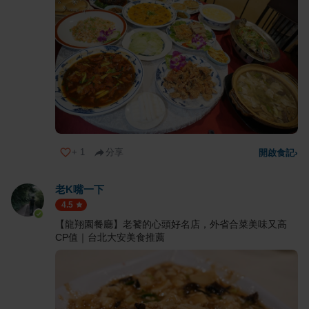
+
1
分享
開啟食記
›
老K嘴一下
4.5
【龍翔園餐廳】老饕的心頭好名店，外省合菜美味又高
CP值｜台北大安美食推薦