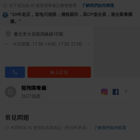
以下資訊由 AI 從部落客食記彙整整理
·
了解我們如何精選
“
20年老店，道地川湘菜，價格親民，高CP值合菜，適合聚餐圍
爐。
”
臺北市大安區四維路10號
今日營業: 11:30-14:00, 17:30-21:00
線上訂位
龍翔園餐廳
龍
2637
個讚
常見問題
ⓘ
本問答由 AI 整理自真實食記（附資料來源）
·
了解我們如何精選