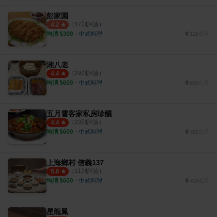
彭家園
（
17
則評論）
4.2
均消 $
300
・
中式料理
126公尺
湘八老
（
29
則評論）
4.4
均消 $
600
・
中式料理
809公尺
五月雪客家私房珍釀
（
23
則評論）
4.4
均消 $
600
・
中式料理
382公尺
上海鄉村 信義137
（
11
則評論）
5.0
均消 $
600
・
中式料理
424公尺
星龍鳳