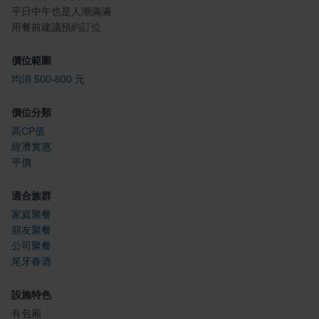
平日中午也是人潮滿滿
用餐前建議預約訂位
價位範圍
均消 500-800 元
價位分類
高CP值
經濟實惠
平價
適合族群
家庭聚餐
朋友聚餐
公司聚餐
尾牙春酒
設施特色
有包廂