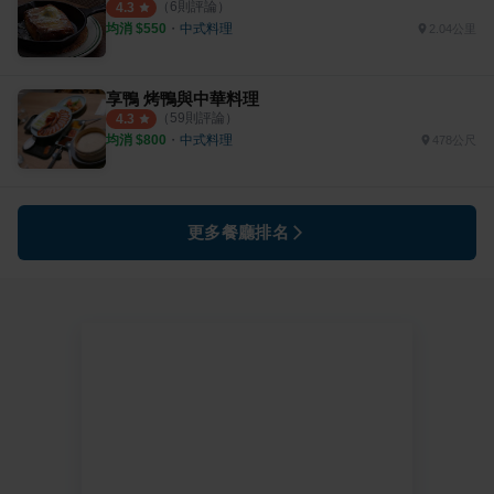
（
6
則評論）
4.3
均消 $
550
・
中式料理
2.04公里
享鴨 烤鴨與中華料理
（
59
則評論）
4.3
均消 $
800
・
中式料理
478公尺
更多餐廳排名