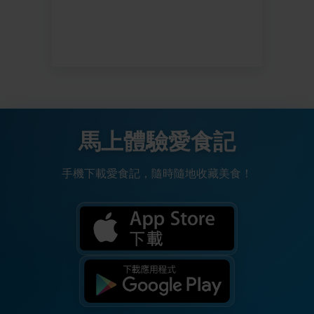
馬上體驗愛食記
手機下載愛食記，隨時隨地收藏美食！