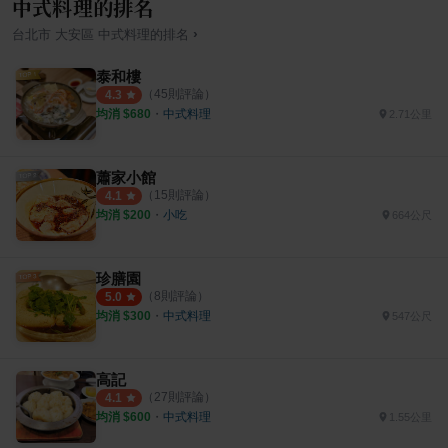
中式料理的排名
›
台北市
大安區
中式料理
的排名
泰和樓
（
45
則評論）
4.3
均消 $
680
・
中式料理
2.71公里
蕭家小館
（
15
則評論）
4.1
均消 $
200
・
小吃
664公尺
珍膳園
（
8
則評論）
5.0
均消 $
300
・
中式料理
547公尺
高記
（
27
則評論）
4.1
均消 $
600
・
中式料理
1.55公里