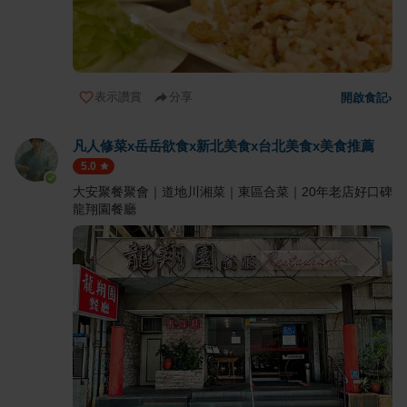
表示讚賞
分享
開啟食記
›
凡人修菜x岳岳欲食x新北美食x台北美食x美食推薦
5.0
大安聚餐聚會｜道地川湘菜｜東區合菜｜20年老店好口碑
龍翔園餐廳