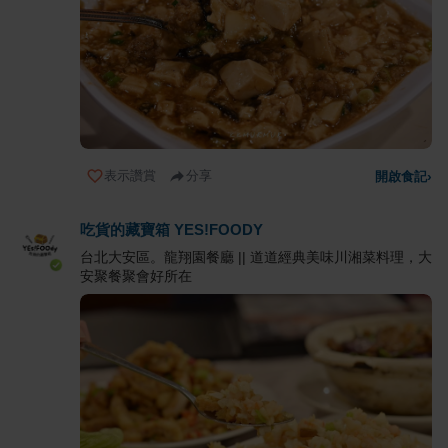
表示讚賞
分享
開啟食記
›
吃貨的藏寶箱 YES!FOODY
台北大安區。龍翔園餐廳 || 道道經典美味川湘菜料理，大
安聚餐聚會好所在