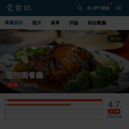
在 APP 開啟
餐廳資訊
照片
菜單
評論
相似餐廳
3
/
10
龍翔園餐廳
15
則評論
·
4.7
5
4.7
5 星：3 則評論
4
4 星：2 則評論
3
3 星：0 則評論
4.7
2
2 星：0 則評論
15
則評論
1
1 星：0 則評論