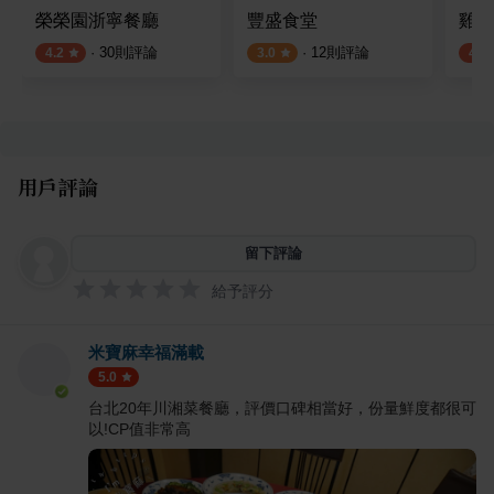
榮榮園浙寧餐廳
豐盛食堂
雞家
·
30
則評論
·
12
則評論
4.2
3.0
4.1
用戶評論
留下評論
給予評分
米寶麻幸福滿載
5.0
台北20年川湘菜餐廳，評價口碑相當好，份量鮮度都很可
以!CP值非常高