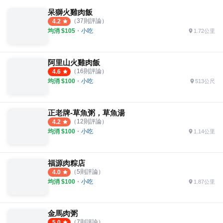
呆獅火雞肉飯
（
37
則評論）
4.2
均消 $
105
・
小吃
1.72公里
阿里山火雞肉飯
（
16
則評論）
4.6
均消 $
100
・
小吃
513公尺
正老牌-草魚粥，草魚湯
（
12
則評論）
4.2
均消 $
100
・
小吃
1.14公里
福源肉粽店
（
5
則評論）
4.0
均消 $
100
・
小吃
1.87公里
金馬肉粥
（
7
則評論）
5.0