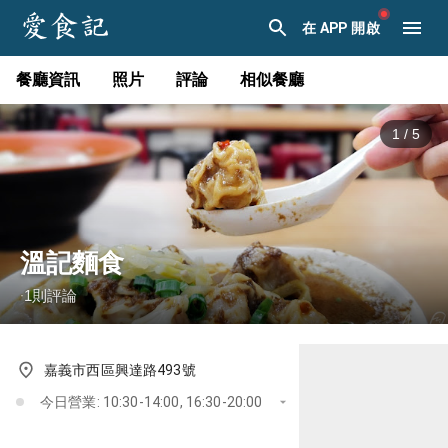
在 APP 開啟
餐廳資訊
照片
評論
相似餐廳
1
/
5
溫記麵食
1
則評論
·
嘉義市西區興達路493號
今日營業: 10:30-14:00, 16:30-20:00