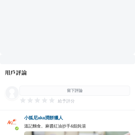
用戶評論
留下評論
給予評分
小狐尼aka潤餅獵人
溫記麵食。麻醬紅油抄手&餛飩湯