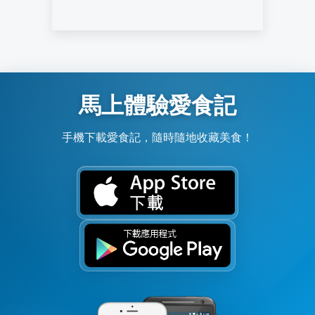
馬上體驗愛食記
手機下載愛食記，隨時隨地收藏美食！