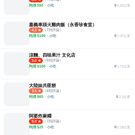
均消 $
50
・
小吃
2.02公里
嘉義車頭火雞肉飯（永香珍食堂）
（
7
則評論）
4.3
均消 $
100
・
小吃
1.37公里
涼麵、四味果汁 文化店
（
6
則評論）
5.0
均消 $
100
・
小吃
1.71公里
大陸妹共匪餅
（
8
則評論）
3.5
均消 $
65
・
小吃
2.2公里
阿婆炸麻糬
（
7
則評論）
5.0
均消 $
25
・
小吃
2.18公里