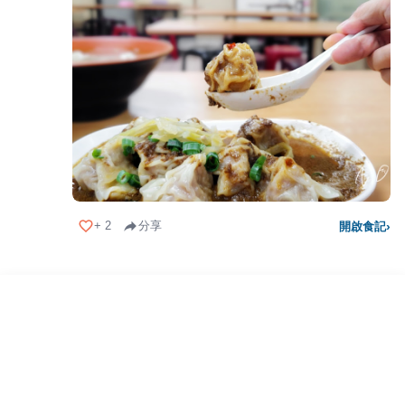
+
2
分享
開啟食記
›