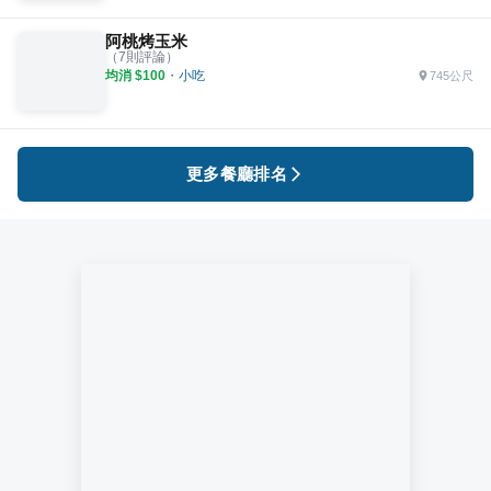
阿桃烤玉米
（
7
則評論）
均消 $
100
・
小吃
745公尺
更多餐廳排名