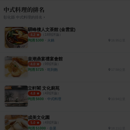
中式料理的排名
›
彰化縣
中式料理
的排名
驛峰樓人文茶館 (金雲堂)
（
18
則評論）
4.2
均消 $
300
・
火鍋
16.95公里
皇潮鼎宴禮宴會館
（
9
則評論）
4.0
均消 $
725
・
吃到飽
17.58公里
立軒閣 文化廚苑
（
4
則評論）
4.8
均消 $
600
・
中式料理
10.94公里
成美文化園
（
4
則評論）
5.0
均消 $
1000
・
合菜
18.11公里