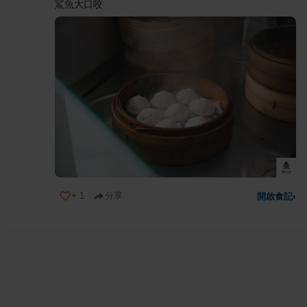
鯊魚大口咬
+
1
分享
開啟食記
›