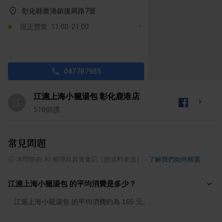
彰化縣鹿港鎮復興路7號
現正營業: 11:00-21:00
047787985
江滬上海小籠湯包 彰化鹿港店
江
518
個讚
常見問題
ⓘ
本問答由 AI 整理自真實食記（附資料來源）
·
了解我們如何精選
江滬上海小籠湯包 的平均消費是多少？
江滬上海小籠湯包 的平均消費約為 165 元。