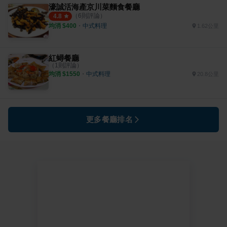
濠誠活海產京川菜麵食餐廳
（
6
則評論）
4.8
均消 $
400
・
中式料理
1.62公里
紅蟳餐廳
（
1
則評論）
均消 $
1550
・
中式料理
20.8公里
更多餐廳排名