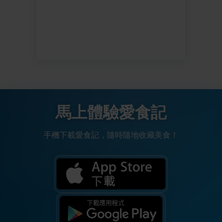
馬上體驗愛食記
手機下載愛食記，隨時隨地收藏美食！