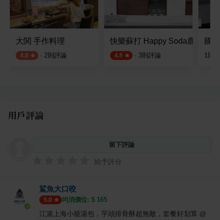
大関 手作料理
快樂蘇打 Happy Soda鹿港店
國王
·
2
則評論
·
3
則評論
1
則
4.0
4.5
用戶評論
留下評論
給予評分
鯊魚大口咬
均消價位: $
165
5.0
江滬上海小籠湯包，芋頭排骨酥超無敵，套餐好划算 @