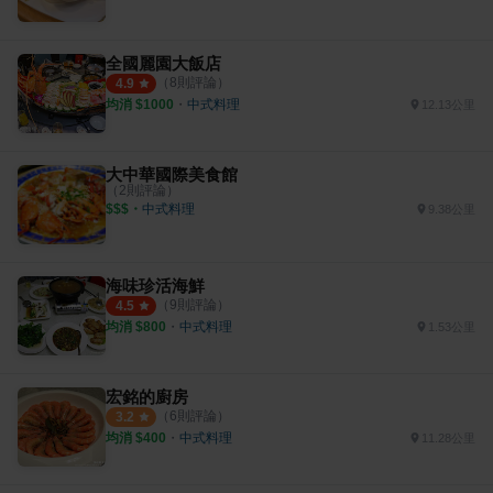
全國麗園大飯店
（
8
則評論）
4.9
均消 $
1000
・
中式料理
12.13公里
大中華國際美食館
（
2
則評論）
$$$
・
中式料理
9.38公里
海味珍活海鮮
（
9
則評論）
4.5
均消 $
800
・
中式料理
1.53公里
宏銘的廚房
（
6
則評論）
3.2
均消 $
400
・
中式料理
11.28公里