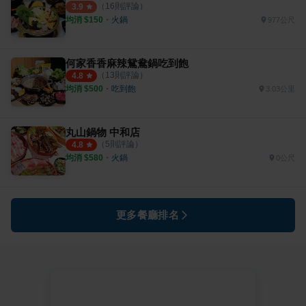
（
16
則評論）
3.9
均消 $
150
・
火鍋
977公尺
何家香香麻辣鴛鴦鍋吃到飽
（
13
則評論）
4.8
均消 $
500
・
吃到飽
3.03公里
丸山鍋物 中和店
（
5
則評論）
4.8
均消 $
580
・
火鍋
0公尺
更多餐廳排名