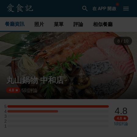
在 APP 開啟
餐廳資訊
照片
菜單
評論
相似餐廳
9
/
10
丸山鍋物 中和店
5
則評論
·
4.8
5
4.8
5 星：2 則評論
4
4 星：1 則評論
3
3 星：0 則評論
4.8
2
2 星：0 則評論
5
則評論
1
1 星：0 則評論