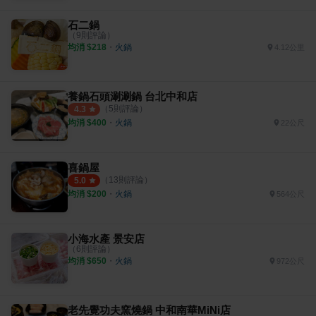
石二鍋
（
9
則評論）
均消 $
218
・
火鍋
4.12公里
養鍋石頭涮涮鍋 台北中和店
（
5
則評論）
4.3
均消 $
400
・
火鍋
22公尺
喜鍋屋
（
13
則評論）
5.0
均消 $
200
・
火鍋
564公尺
小海水產 景安店
（
6
則評論）
均消 $
650
・
火鍋
972公尺
老先覺功夫窯燒鍋 中和南華MiNi店