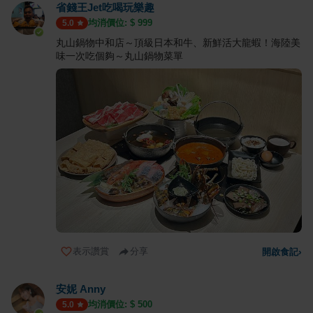
省錢王Jet吃喝玩樂趣
均消價位: $
999
5.0
丸山鍋物中和店～頂級日本和牛、新鮮活大龍蝦！海陸美
味一次吃個夠～丸山鍋物菜單
表示讚賞
分享
開啟食記
›
安妮 Anny
均消價位: $
500
5.0