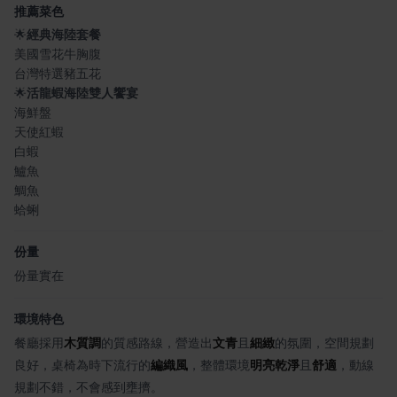
推薦菜色
🌟
經典海陸套餐
美國雪花牛胸腹
台灣特選豬五花
🌟
活龍蝦海陸雙人饗宴
海鮮盤
天使紅蝦
白蝦
鱸魚
鯛魚
蛤蜊
份量
份量實在
環境特色
餐廳採用
木質調
的質感路線，營造出
文青
且
細緻
的氛圍，空間規劃
良好，桌椅為時下流行的
編織風
，整體環境
明亮乾淨
且
舒適
，動線
規劃不錯，不會感到壅擠。