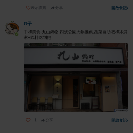
表示讚賞
分享
開啟食記
›
G子
中和美食-丸山鍋物,四號公園火鍋推薦,蔬菜自助吧和冰淇
淋+飲料吃到飽
+
1
分享
開啟食記
›