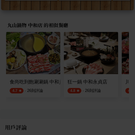
丸山鍋物 中和店 的相似餐廳
食尚吃到飽涮涮鍋 中和員山店
狂一鍋 中和永貞店
川魚
·
26
則評論
·
26
則評論
4.7
4.8
4.8
用戶評論