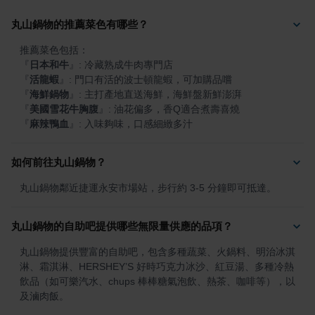
丸山鍋物的推薦菜色有哪些？
『
日本和牛
』
『
活龍蝦
』
『
海鮮鍋物
』
『
美國雪花牛胸腹
』
『
麻辣鴨血
』
: 入味夠味，口感細緻多汁
如何前往丸山鍋物？
丸山鍋物鄰近捷運永安市場站，步行約 3-5 分鐘即可抵達。
丸山鍋物的自助吧提供哪些無限量供應的品項？
丸山鍋物提供豐富的自助吧，包含多種蔬菜、火鍋料、明治冰淇
淋、霜淇淋、HERSHEY’S 好時巧克力冰沙、紅豆湯、多種冷熱
飲品（如可樂汽水、chups 棒棒糖氣泡飲、熱茶、咖啡等），以
及滷肉飯。