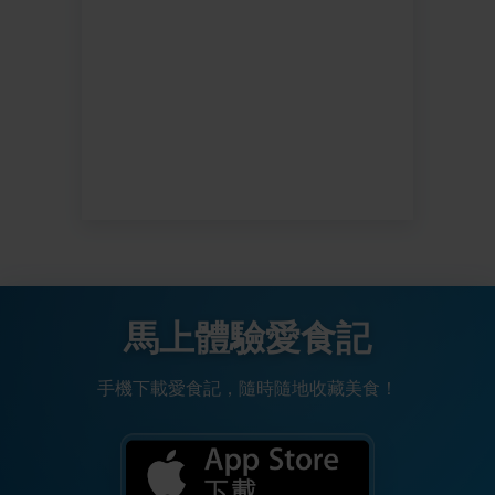
馬上體驗愛食記
手機下載愛食記，隨時隨地收藏美食！