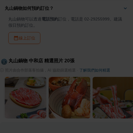
丸山鍋物如何預約訂位？
丸山鍋物可以透過
電話預約
訂位，電話是 02-29255999。建議
假日預約訂位。
線上訂位
丸山鍋物 中和店
精選照片
20
張
ⓘ
照片由合作部落客拍攝，AI 協助篩選精選
·
了解我們如何精選