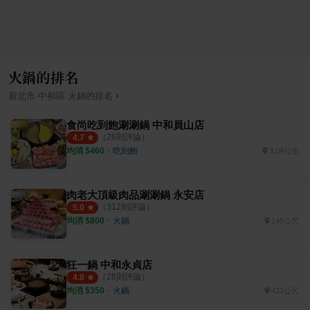
火鍋的排名
›
新北市
中和區
火鍋
的排名
食尚吃到飽涮涮鍋 中和員山店
（
26
則評論）
4.7
均消 $
460
・
吃到飽
3.04公里
肉老大頂級肉品涮涮鍋 永安店
（
312
則評論）
5.0
均消 $
800
・
火鍋
145公尺
狂一鍋 中和永貞店
（
26
則評論）
4.8
均消 $
350
・
火鍋
422公尺