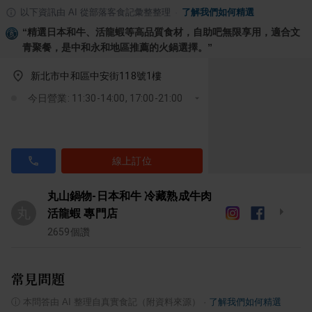
以下資訊由 AI 從部落客食記彙整整理
·
了解我們如何精選
“
精選日本和牛、活龍蝦等高品質食材，自助吧無限享用，適合文
青聚餐，是中和永和地區推薦的火鍋選擇。
”
新北市中和區中安街118號1樓
今日營業: 11:30-14:00, 17:00-21:00
線上訂位
丸山鍋物-日本和牛 冷藏熟成牛肉
丸
活龍蝦 專門店
2659
個讚
常見問題
ⓘ
本問答由 AI 整理自真實食記（附資料來源）
·
了解我們如何精選