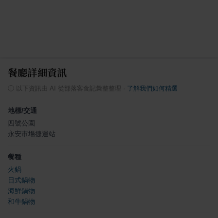
餐廳詳細資訊
ⓘ
以下資訊由 AI 從部落客食記彙整整理
·
了解我們如何精選
地標/交通
四號公園
永安市場捷運站
餐種
火鍋
日式鍋物
海鮮鍋物
和牛鍋物