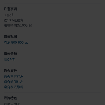
注意事項
有低消
收10%服務費
用餐時間為100分鐘
價位範圍
均消 500-800 元
價位分類
高CP值
適合族群
適合三五好友
適合親朋好友
適合家庭聚餐
設施特色
蔬菜自助吧