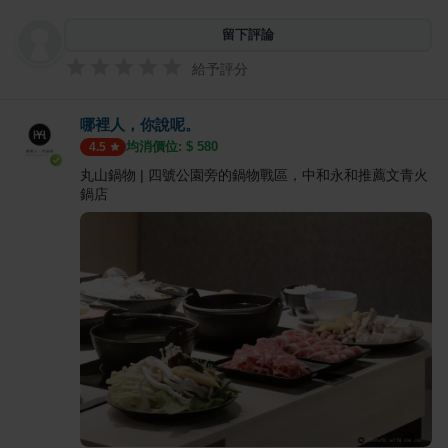
留下評論
給予評分
哪裡人，你說呢。
均消價位: $
580
4.5
丸山鍋物 | 四號公園旁的鍋物戰區，中和永和推薦文青火
鍋店