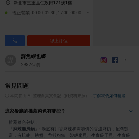
新北市三重區仁政街121號1樓
現正營業: 00:00-02:30, 17:00-00:00
線上訂位
謀魚蝦也蠔
謀
2982
個讚
常見問題
ⓘ
本問答由 AI 整理自真實食記（附資料來源）
·
了解我們如何精選
這家餐廳的推薦菜色有哪些？
『
麻辣痛風鍋
』
: 湯底有川香麻辣和需加價的香濃麻奶，配料豐
富，有蛤蜊、螃蟹、帶殼鮑魚、帶殼扇貝、生食級干貝、生食級