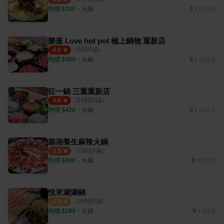
均消 $
350
・
火鍋
1.97公里
樂釜 Love hot pot 極上鍋物 重新店
（
6
則評論）
4.8
均消 $
400
・
火鍋
1.92公里
狂一鍋 三重重新店
（
24
則評論）
4.6
均消 $
420
・
火鍋
1.92公里
築湘養生麻辣火鍋
（
10
則評論）
3.5
均消 $
600
・
火鍋
302公尺
悅來涮涮鍋
（
26
則評論）
2.9
均消 $
280
・
火鍋
1.5公里