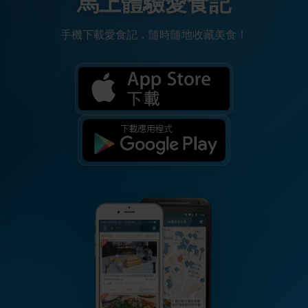
馬上體驗愛食記
手機下載愛食記，隨時隨地收藏美食！