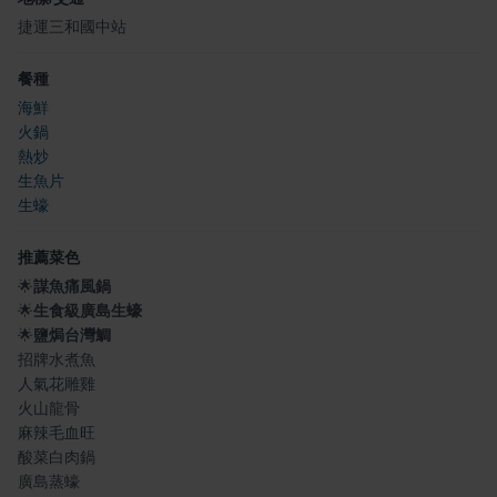
捷運三和國中站
餐種
海鮮
火鍋
熱炒
生魚片
生蠔
推薦菜色
🌟
謀魚痛風鍋
🌟
生食級廣島生蠔
🌟
鹽焗台灣鯛
招牌水煮魚
人氣花雕雞
火山龍骨
麻辣毛血旺
酸菜白肉鍋
廣島蒸蠔