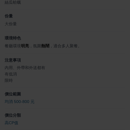
絲瓜蛤蠣
份量
大份量
環境特色
餐廳環境
明亮
，氛圍
熱鬧
，適合多人聚餐。
注意事項
內用、外帶和外送都有
有低消
限時
價位範圍
均消 500-800 元
價位分類
高CP值