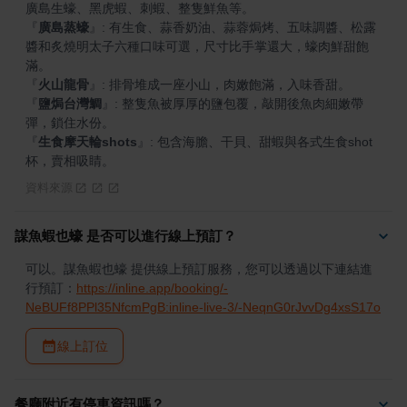
『
廣島蒸蠔
』
: 有生食、蒜香奶油、蒜蓉焗烤、五味調醬、松露
醬和炙燒明太子六種口味可選，尺寸比手掌還大，蠔肉鮮甜飽
『
火山龍骨
』
『
鹽焗台灣鯛
』
: 整隻魚被厚厚的鹽包覆，敲開後魚肉細嫩帶
『
生食摩天輪shots
』
: 包含海膽、干貝、甜蝦與各式生食shot
杯，賣相吸睛。
資料來源
謀魚蝦也蠔 是否可以進行線上預訂？
可以。謀魚蝦也蠔 提供線上預訂服務，您可以透過以下連結進
行預訂：
https://inline.app/booking/-
NeBUFf8PPl35NfcmPgB:inline-live-3/-NeqnG0rJvvDg4xsS17o
線上訂位
餐廳附近有停車資訊嗎？