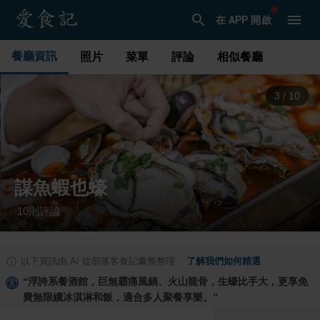
在 APP 開啟
餐廳資訊
照片
菜單
評論
相似餐廳
3
/
10
謀魚蝦也蠔
10
則評論
·
以下資訊由 AI 從部落客食記彙整整理
·
了解我們如何精選
“
浮誇系餐酒館，巨無霸痛風鍋、火山龍骨，生蠔比手大，更享免
費無限續冰淇淋和飯，適合多人聚餐享樂。
”