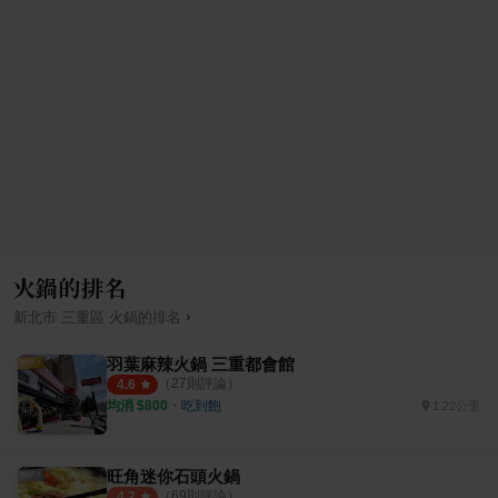
火鍋的排名
›
新北市
三重區
火鍋
的排名
羽葉麻辣火鍋 三重都會館
（
27
則評論）
4.6
均消 $
800
・
吃到飽
1.22公里
旺角迷你石頭火鍋
（
69
則評論）
4.2