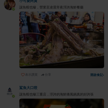
小可愛阿貴
謀魚蝦也蠔，營業至凌晨宵夜浮誇海鮮餐廳
表示讚賞
分享
開啟食記
›
鯊魚大口咬
謀魚蝦也蠔三重店，浮誇的海鮮痛風鍋真的好誇張