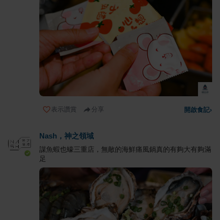
表示讚賞
分享
開啟食記
›
Nash，神之領域
謀魚蝦也蠔三重店，無敵的海鮮痛風鍋真的有夠大有夠滿
足