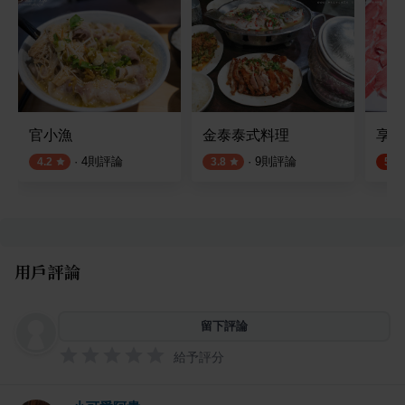
官小漁
金泰泰式料理
享鳩
·
4
則評論
·
9
則評論
4.2
3.8
5.0
用戶評論
留下評論
給予評分