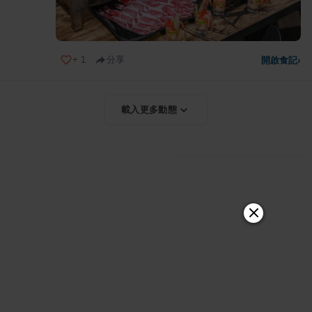
+
1
分享
開啟食記
›
載入更多動態