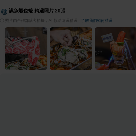
謀魚蝦也蠔
精選照片
20
張
ⓘ
照片由合作部落客拍攝，AI 協助篩選精選
·
了解我們如何精選