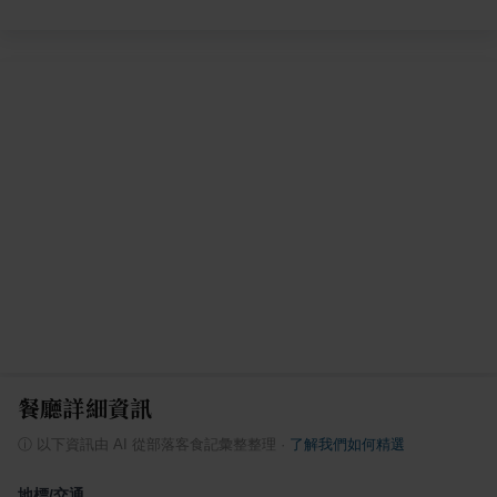
餐廳詳細資訊
ⓘ
以下資訊由 AI 從部落客食記彙整整理
·
了解我們如何精選
地標/交通