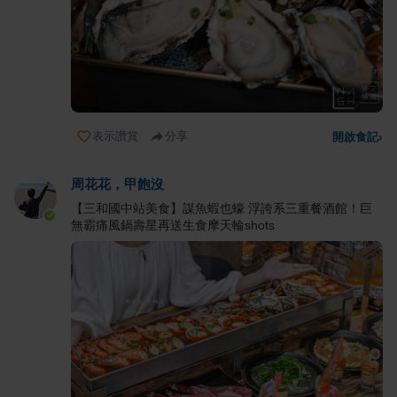
表示讚賞
分享
開啟食記
›
周花花，甲飽沒
【三和國中站美食】謀魚蝦也蠔 浮誇系三重餐酒館！巨
無霸痛風鍋壽星再送生食摩天輪shots