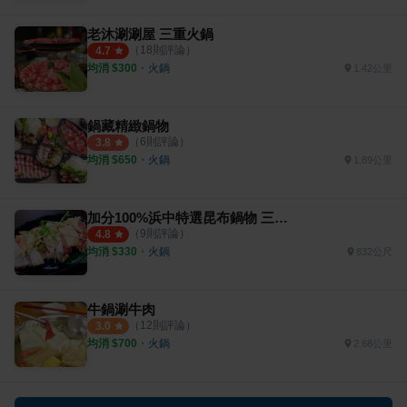
老沐涮涮屋 三重火鍋
（
18
則評論）
4.7
均消 $
300
・
火鍋
1.42公里
鍋藏精緻鍋物
（
6
則評論）
3.8
均消 $
650
・
火鍋
1.89公里
加分100%浜中特選昆布鍋物 三重正義店
（
9
則評論）
4.8
均消 $
330
・
火鍋
832公尺
牛鍋涮牛肉
（
12
則評論）
3.0
均消 $
700
・
火鍋
2.68公里