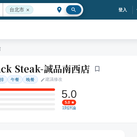
台北市
登入
店
ck Steak-誠品南西店
建議修改
排
午餐
晚餐
5.0
5.0
1
則評論