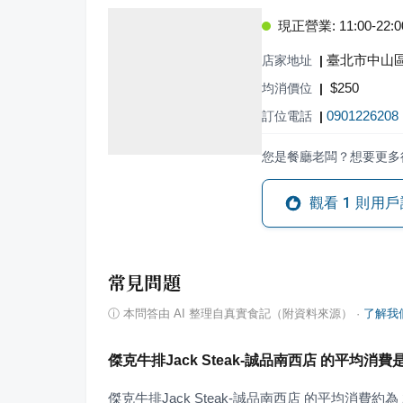
現正營業: 11:00-22:0
臺北市中山區
店家地址
|
$
250
均消價位
|
0901226208
訂位電話
|
您是餐廳老闆？想要更多
觀看
1
則用戶
常見問題
ⓘ
本問答由 AI 整理自真實食記（附資料來源）
·
了解我
傑克牛排Jack Steak-誠品南西店 的平均消
傑克牛排Jack Steak-誠品南西店 的平均消費約為 