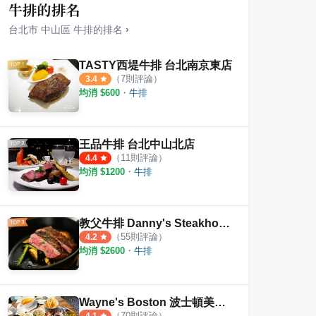
牛排的排名
台北市
中山區
牛排
的排名
›
TASTY西堤牛排 台北南京東店
（
7
則評論）
3.4
均消 $
600
・
牛排
庄軒 新光南西店 日式炒麵餐廳
瓦城泰國料理
先喝
·
4
則評論
·
4
則評論
4.5
4.5
王品牛排 台北中山北店
（
11
則評論）
4.4
均消 $
1200
・
牛排
教父牛排 Danny's Steakhouse
（
55
則評論）
4.2
均消 $
2600
・
牛排
Wayne's Boston 波士頓美式龍蝦牛排餐廳
（
70
則評論）