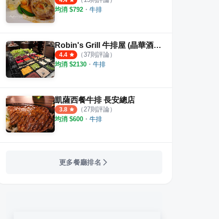
4.4
均消 $
792
・
牛排
Robin's Grill 牛排屋 (晶華酒店)
（
37
則評論）
4.4
均消 $
2130
・
牛排
凱薩西餐牛排 長安總店
（
27
則評論）
3.8
均消 $
600
・
牛排
更多餐廳排名