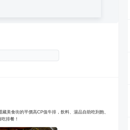
隱藏美食街的平價高CP值牛排，飲料、湯品自助吃到飽、
雅吃排餐！