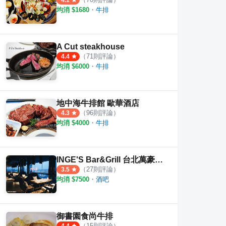
4.1
均消 $
1680
・
牛排
A Cut steakhouse
（
71
則評論）
4.4
均消 $
6000
・
牛排
地中海牛排館 歐華酒店
（
96
則評論）
4.3
均消 $
4000
・
牛排
INGE'S Bar&Grill 台北萬豪酒店
（
27
則評論）
3.5
均消 $
7500
・
酒吧
御書園食尚牛排
（
15
則評論）