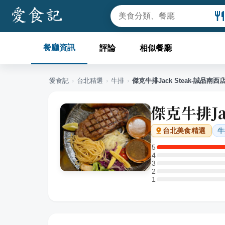
餐廳資訊
評論
相似餐廳
愛食記
›
台北
精選
›
牛排
›
傑克牛排Jack Steak-誠品南西
傑克牛排Ja
牛
台北
美食精選
5
5 星：1 則評論
4
4 星：0 則評論
3
3 星：0 則評論
2
2 星：0 則評論
1
1 星：0 則評論