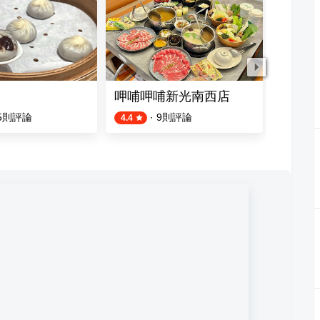
呷哺呷哺新光南西店
長田本
5
則評論
·
9
則評論
4.4
4.2