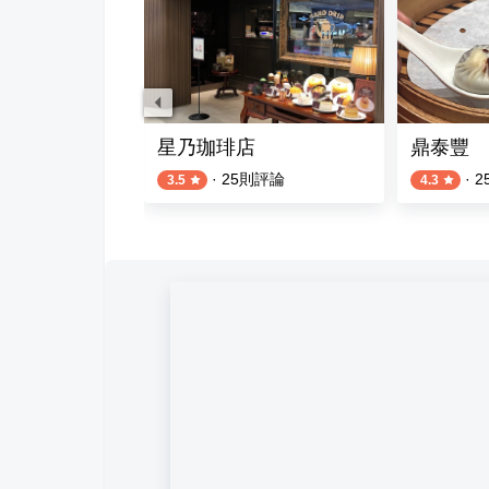
麵食 誠品南西店
星乃珈琲店
鼎泰豐
則評論
·
25
則評論
·
2
3.5
4.3