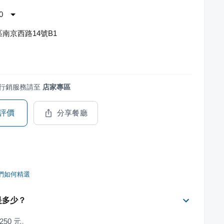
0
南京西路14號B1
行銷服務請至
店家專區
評價
分享餐廳
們如何精選
費是多少？
250 元。