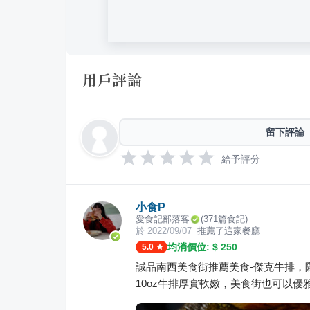
用戶評論
留下評論
給予評分
小食P
愛食記部落客
(
371
篇食記)
於
2022/09/07
推薦了這家餐廳
均消價位: $
250
5.0
誠品南西美食街推薦美食-傑克牛排，
10oz牛排厚實軟嫩，美食街也可以優