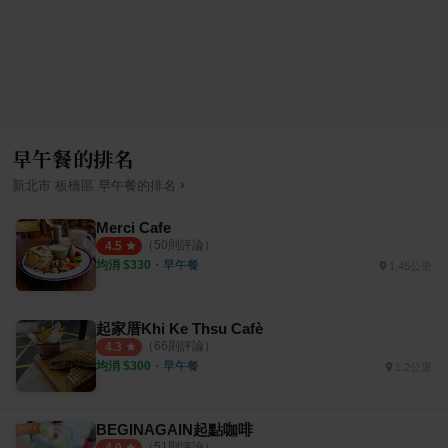
早午餐的排名
›
新北市
板橋區
早午餐
的排名
Merci Cafe
（
50
則評論）
4.5
均消 $
330
・
早午餐
1.45公里
起家厝Khi Ke Thsu Cafè
（
66
則評論）
4.3
均消 $
300
・
早午餐
1.2公里
BEGINAGAIN起點咖啡
（
51
則評論）