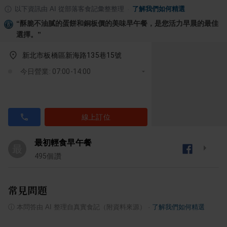
以下資訊由 AI 從部落客食記彙整整理
·
了解我們如何精選
“
酥脆不油膩的蛋餅和銅板價的美味早午餐，是您活力早晨的最佳
選擇。
”
新北市板橋區新海路135巷15號
今日營業: 07:00-14:00
線上訂位
最初輕食早午餐
最
495
個讚
常見問題
ⓘ
本問答由 AI 整理自真實食記（附資料來源）
·
了解我們如何精選