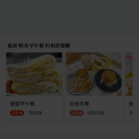
最初 輕食早午餐 的相似餐廳
樂樂早午餐
好初早餐
鮮堡
·
7
則評論
·
62
則評論
2
則
4.5
4.1