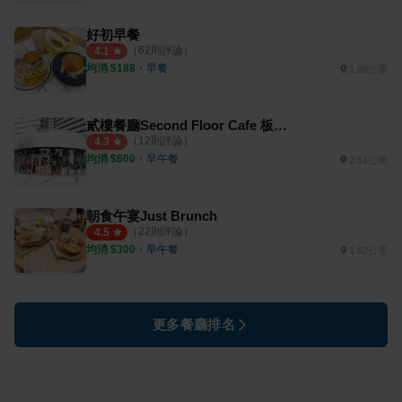
好初早餐
（
62
則評論）
4.1
均消 $
188
・
早餐
1.09公里
貳樓餐廳Second Floor Cafe 板橋店
（
12
則評論）
4.3
均消 $
600
・
早午餐
2.61公里
朝食午宴Just Brunch
（
22
則評論）
4.5
均消 $
300
・
早午餐
1.62公里
更多餐廳排名