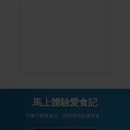
馬上體驗愛食記
手機下載愛食記，隨時隨地收藏美食！