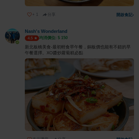
+
1
分享
開啟食記
›
Nash's Wonderland
均消價位: $
150
4.5
新北板橋美食-最初輕食早午餐，銅板價也能有不錯的早
午餐選擇。XO醬炒蘿蔔糕必點