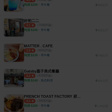
4.0
均消 $
250
・
早午餐
626公尺
好初二二
（
70
則評論）
4.1
均消 $
200
・
早午餐
622公尺
MATTER . CAFE
（
66
則評論）
3.9
均消 $
230
・
早午餐
748公尺
Gatsby蓋子美式餐廳
（
42
則評論）
4.2
均消 $
240
・
美式料理
601公尺
FRENCH TOAST FACTORY 府中旗艦店
（
38
則評論）
4.3
均消 $
280
・
早午餐
1.43公里