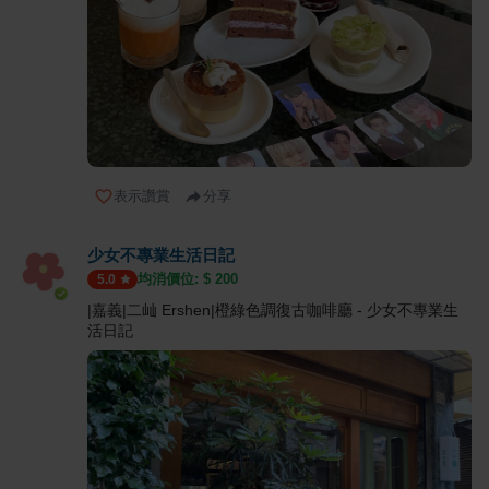
表示讚賞
分享
少女不專業生活日記
均消價位: $
200
5.0
|嘉義|二屾 Ershen|橙綠色調復古咖啡廳 - 少女不專業生
活日記