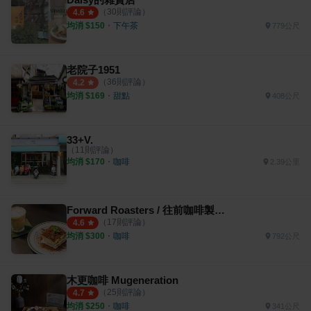
（
30
則評論）
4.6
均消 $
150
・
下午茶
779公尺
老院子1951
（
36
則評論）
4.2
均消 $
169
・
甜點
408公尺
33+V.
（
11
則評論）
均消 $
170
・
咖啡
2.39公里
Forward Roasters / 往前咖啡製作所
（
17
則評論）
4.6
均消 $
300
・
咖啡
792公尺
木更咖啡 Mugeneration
（
25
則評論）
4.7
均消 $
250
・
咖啡
341公尺