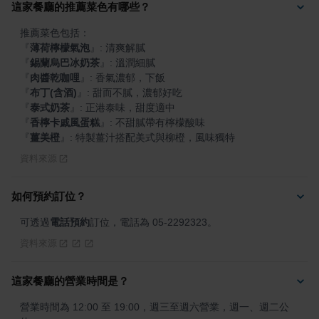
這家餐廳的推薦菜色有哪些？
『
薄荷檸檬氣泡
』
『
錫蘭烏巴冰奶茶
』
『
肉醬乾咖哩
』
『
布丁(含酒)
』
『
泰式奶茶
』
『
香檸卡戚風蛋糕
』
『
薑美橙
』
: 特製薑汁搭配美式與柳橙，風味獨特
資料來源
如何預約訂位？
可透過
電話預約
訂位，電話為 05-2292323。
資料來源
這家餐廳的營業時間是？
營業時間為 12:00 至 19:00，週三至週六營業，週一、週二公