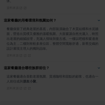
休。
資料來源
這家餐廳的用餐環境和氛圍如何？
餐廳保留了經典老屋的基底，內部裝潢融合了木質結構和水泥牆
面，營造出質樸又優雅的溫暖氛圍。大面窗讓自然光灑入，映照
出老屋的細膩紋理，充滿人情味與復古感。一樓以吧檯和窗邊座
位為主，二樓則有較多座位區，整體空間寬敞舒適，新舊交織的
設計展現主理人的獨到品味。
資料來源
這家餐廳適合哪些族群前往？
這家餐廳適合喜歡老屋氛圍、質感咖啡和甜點的顧客，也適合一
人前往或與
朋友小聚
。
資料來源