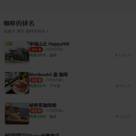
咖啡的排名
›
嘉義市
東區
咖啡
的排名
幸福山丘 HappyHill
（
40
則評論）
4.5
均消 $
570
・
咖啡
3.55公里
Morikoohii 森 咖啡
（
58
則評論）
4.2
均消 $
170
・
下午茶
958公尺
秘密客咖啡館
（
17
則評論）
4.3
均消 $
250
・
咖啡
737公尺
Daisy的雜貨店