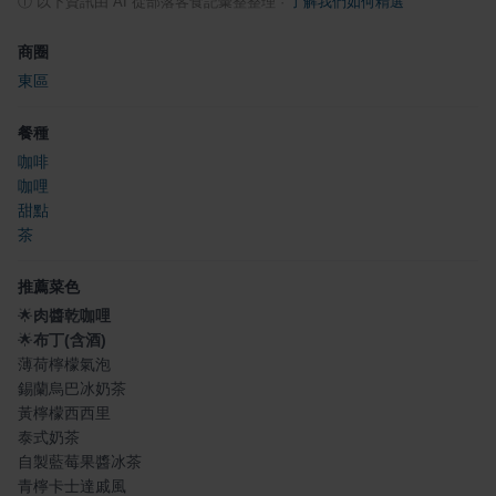
ⓘ
以下資訊由 AI 從部落客食記彙整整理
·
了解我們如何精選
商圈
東區
餐種
咖啡
咖哩
甜點
茶
推薦菜色
🌟
肉醬乾咖哩
🌟
布丁(含酒)
薄荷檸檬氣泡
錫蘭烏巴冰奶茶
黃檸檬西西里
泰式奶茶
自製藍莓果醬冰茶
青檸卡士達戚風