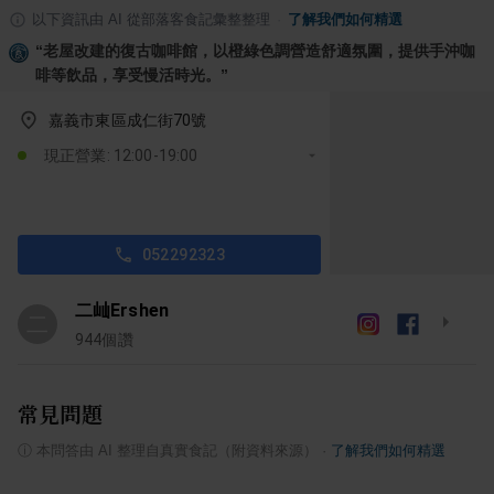
以下資訊由 AI 從部落客食記彙整整理
·
了解我們如何精選
“
老屋改建的復古咖啡館，以橙綠色調營造舒適氛圍，提供手沖咖
啡等飲品，享受慢活時光。
”
嘉義市東區成仁街70號
現正營業: 12:00-19:00
052292323
二屾Ershen
二
944
個讚
常見問題
ⓘ
本問答由 AI 整理自真實食記（附資料來源）
·
了解我們如何精選