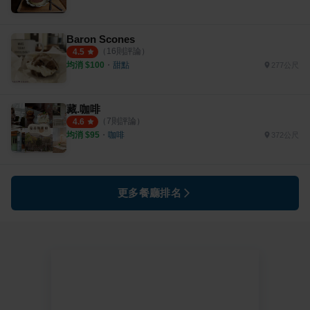
Baron Scones
（
16
則評論）
4.5
均消 $
100
・
甜點
277公尺
藏.咖啡
（
7
則評論）
4.6
均消 $
95
・
咖啡
372公尺
更多餐廳排名