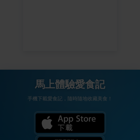
馬上體驗愛食記
手機下載愛食記，隨時隨地收藏美食！