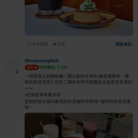
表示讚賞
分享
開啟食記
›
Windywang0w0
均消價位: $
210
4.5
一間很復古的咖啡廳✨擺設都很有個性(像是櫃檯有一盞
熔岩燈很漂亮!) 但是二樓有些燈可能擺放太低會常常撞到
ㅠㅠ
•自製藍莓果醬冰茶
蛋糕的部分最印象深刻的是咖啡布蕾燒! 咖啡的味道很濃
郁~