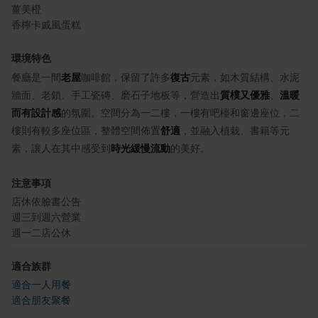
薑美橙
香檸卡戚風蛋糕
環境特色
餐廳是一間
老屋
咖啡館，保留了許多
復古
元素，如木質結構、水泥
牆面、老鎖、手工瓷磚、磨石子地板等，營造出
質樸又優雅
、
溫暖
而有設計感
的氛圍。空間分為一二樓，一樓有吧檯和窗邊座位，二
樓則有較多座位區，整體空間佈置
舒適
，並融入植栽、書籍等元
素，讓人在其中感受到
時光緩慢流動
的美好。
注意事項
店休依臉書公告
週三到週六營業
週一二店公休
適合族群
適合一人用餐
適合朋友聚餐