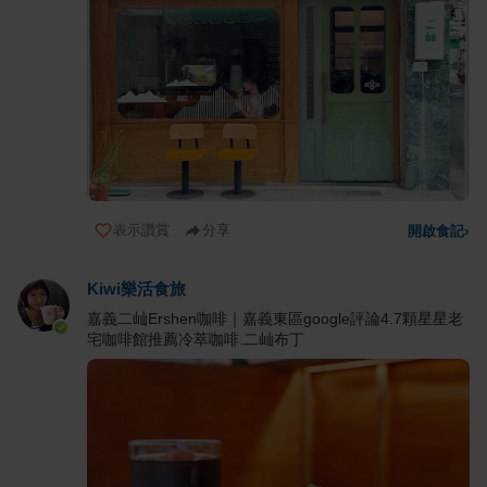
表示讚賞
分享
開啟食記
›
Kiwi樂活食旅
嘉義二屾Ershen咖啡｜嘉義東區google評論4.7顆星星老
宅咖啡館推薦冷萃咖啡.二屾布丁