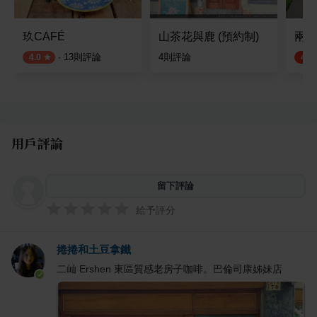
玖CAFÉ
山茶花與鹿 (預約制)
兩 顆
·
13
則評論
4
則評論
4.0
4.7
用戶評論
留下評論
給予評分
捲捲和土豆拿鐵
二屾 Ershen 東區質感老房子咖啡。巴倫司康姊妹店