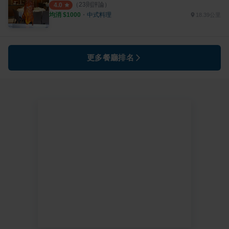
（
23
則評論）
4.0
均消 $
1000
・
中式料理
18.39公里
更多餐廳排名