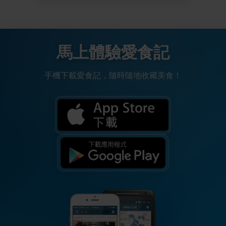
馬上體驗愛食記
手機下載愛食記，隨時隨地收藏美食！