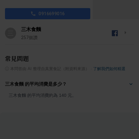
0916699016
三木食麵
三
257
個讚
常見問題
ⓘ
本問答由 AI 整理自真實食記（附資料來源）
·
了解我們如何精選
三木食麵 的平均消費是多少？
三木食麵 的平均消費約為 140 元。