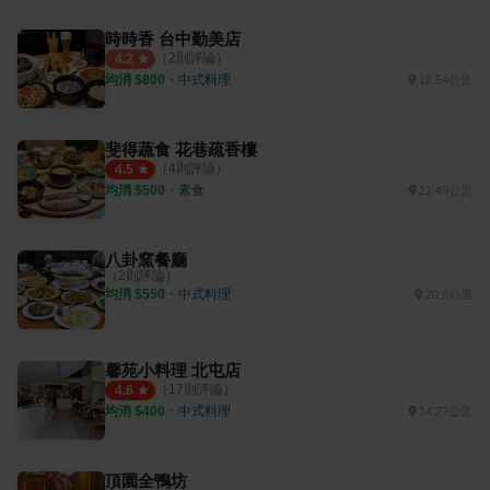
時時香 台中勤美店
（
2
則評論）
4.2
均消 $
800
・
中式料理
18.54公里
斐得蔬食 花巷疏香樓
（
4
則評論）
4.5
均消 $
500
・
素食
21.49公里
八卦窯餐廳
（
2
則評論）
均消 $
550
・
中式料理
20.6公里
馨苑小料理 北屯店
（
17
則評論）
4.6
均消 $
400
・
中式料理
14.27公里
頂園全鴨坊