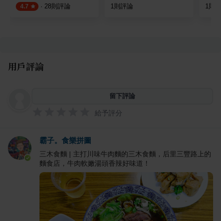
·
28
則評論
1
則評論
1
則
4.7
用戶評論
留下評論
給予評分
霸子。食樂拼圖
三木食麵 | 主打川味牛肉麵的三木食麵，后里三豐路上的
麵食店，牛肉軟嫩湯頭香辣好味道！