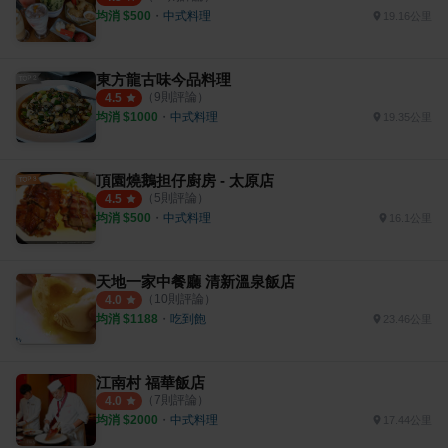
均消 $
500
・
中式料理
19.16公里
東方龍古味今品料理
（
9
則評論）
4.5
均消 $
1000
・
中式料理
19.35公里
頂園燒鵝担仔廚房 - 太原店
（
5
則評論）
4.5
均消 $
500
・
中式料理
16.1公里
天地一家中餐廳 清新溫泉飯店
（
10
則評論）
4.0
均消 $
1188
・
吃到飽
23.46公里
江南村 福華飯店
（
7
則評論）
4.0
均消 $
2000
・
中式料理
17.44公里