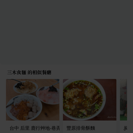
三木食麵 的相似餐廳
台中 后里 鹿行艸地-巷弄裡的冰店
豐原排骨酥麵
炭匠