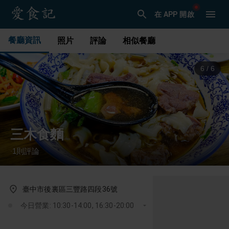
在 APP 開啟
餐廳資訊
照片
評論
相似餐廳
1
/
6
三木食麵
1
則評論
·
臺中市後裏區三豐路四段36號
今日營業: 10:30-14:00, 16:30-20:00