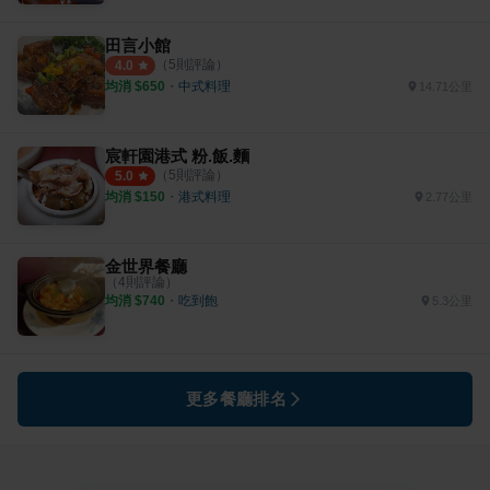
田言小館
（
5
則評論）
4.0
均消 $
650
・
中式料理
14.71公里
宸軒園港式 粉.飯.麵
（
5
則評論）
5.0
均消 $
150
・
港式料理
2.77公里
金世界餐廳
（
4
則評論）
均消 $
740
・
吃到飽
5.3公里
更多餐廳排名