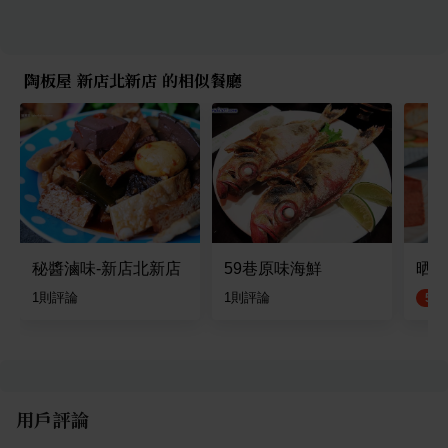
陶板屋 新店北新店 的相似餐廳
秘醬滷味-新店北新店
59巷原味海鮮
晒渡
1
則評論
1
則評論
5.0
用戶評論