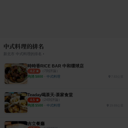
中式料理的排名
›
新北市
中式料理
的排名
時時香RICE BAR 中和環球店
（
7
則評論）
4.2
均消 $
800
・
中式料理
7.83公里
Teaday喝茶天-茶家食堂
（
24
則評論）
4.5
均消 $
500
・
中式料理
19.69公里
吉立餐廳