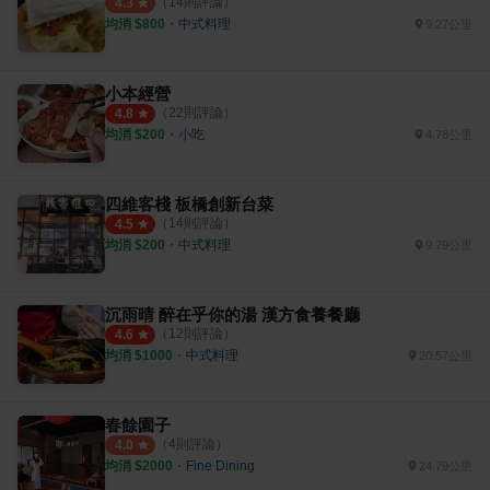
（
14
則評論）
4.3
均消 $
800
・
中式料理
9.27公里
小本經營
（
22
則評論）
4.8
均消 $
200
・
小吃
4.78公里
四維客棧 板橋創新台菜
（
14
則評論）
4.5
均消 $
200
・
中式料理
9.79公里
沉雨晴 醉在乎你的湯 漢方食養餐廳
（
12
則評論）
4.6
均消 $
1000
・
中式料理
20.57公里
春餘園子
（
4
則評論）
4.0
均消 $
2000
・
Fine Dining
24.79公里