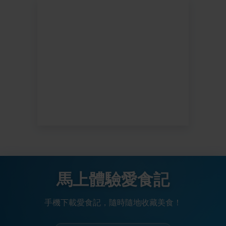
馬上體驗愛食記
手機下載愛食記，隨時隨地收藏美食！