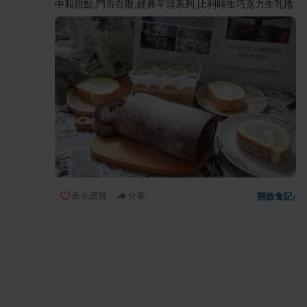
中和甜點,門市自取,經典芋頭系列,比利時生巧克力生乳捲
表示讚賞
分享
開啟食記
›