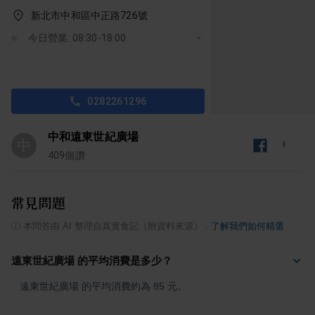
新北市中和區中正路726號
今日營業: 08:30-18:00
0282261296
中和遠東世紀廣場
中
409
個讚
常見問題
ⓘ
本問答由 AI 整理自真實食記（附資料來源）
·
了解我們如何精選
遠東世紀廣場 的平均消費是多少？
遠東世紀廣場 的平均消費約為 85 元。