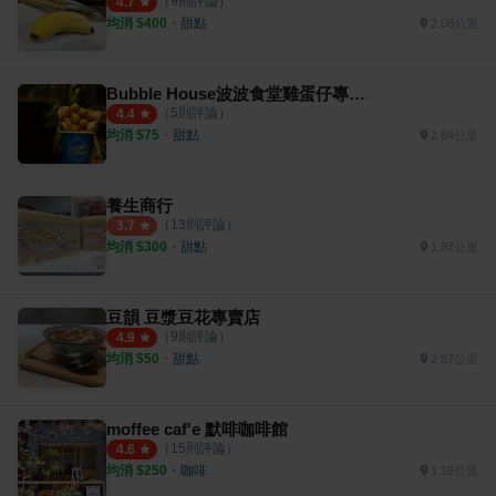
（
9
則評論）
4.7
均消 $
400
・
甜點
2.08公里
Bubble House波波食堂雞蛋仔專賣店 中和店
（
5
則評論）
4.4
均消 $
75
・
甜點
2.84公里
養生商行
（
13
則評論）
3.7
均消 $
300
・
甜點
1.87公里
豆韻 豆漿豆花專賣店
（
9
則評論）
4.9
均消 $
50
・
甜點
2.87公里
moffee caf'e 默啡咖啡館
（
15
則評論）
4.6
均消 $
250
・
咖啡
1.19公里