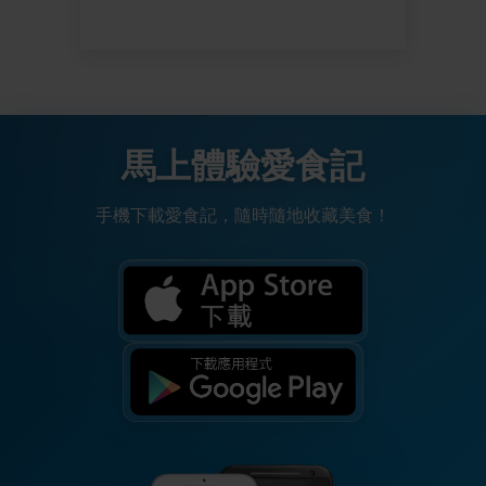
馬上體驗愛食記
手機下載愛食記，隨時隨地收藏美食！