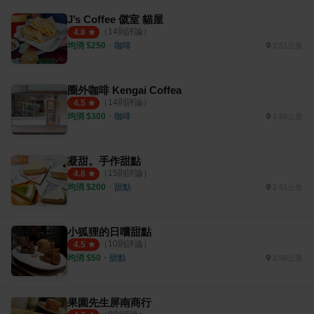
J’s Coffee 僦室 貓屋
（
14
則評論）
4.8
均消 $
250
・
咖啡
2.51公里
圈外咖啡 Kengai Coffea
（
14
則評論）
4.5
均消 $
300
・
咖啡
2.88公里
凝甜。手作甜點
（
15
則評論）
4.8
均消 $
200
・
甜點
2.61公里
小狐狸的日嚐甜點
（
10
則評論）
4.5
均消 $
50
・
甜點
2.66公里
果園先生屏南商行