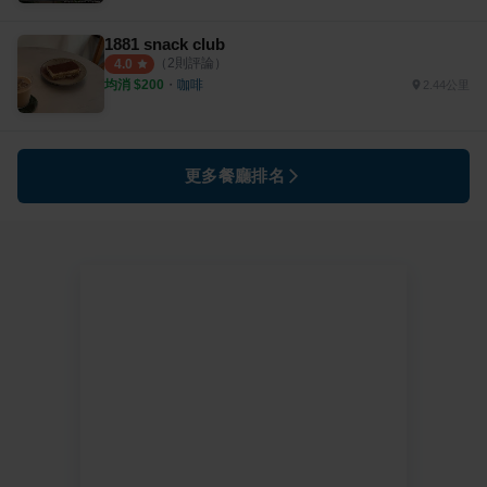
1881 snack club
（
2
則評論）
4.0
均消 $
200
・
咖啡
2.44公里
更多餐廳排名