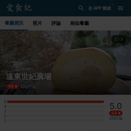
在 APP 開啟
餐廳資訊
照片
評論
相似餐廳
1
/
3
遠東世紀廣場
1
則評論
·
5.0
5
5.0
5 星：1 則評論
4
4 星：0 則評論
3
3 星：0 則評論
5.0
2
2 星：0 則評論
1
則評論
1
1 星：0 則評論