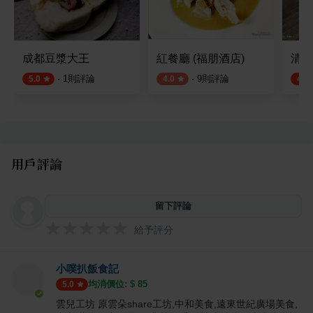
成都豆漿大王
紅餐廳 (福朋酒店)
清原
·
1
則評論
·
9
則評論
5.0
4.0
4.5
用戶評論
留下評論
給予評分
小噗扒飯食記
均消價位: $
85
5.0
雲兒工坊 原雲朵share工坊,中和美食,遠東世紀廣場美食,