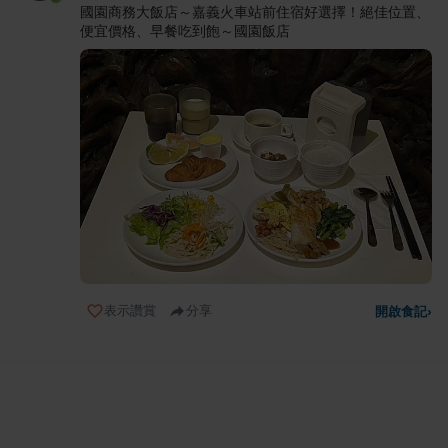
國園商務大飯店～嘉義火車站前住宿好選擇！絕佳位置、
便宜價格、早餐吃到飽～國園飯店
表示讚賞
分享
開啟食記
›