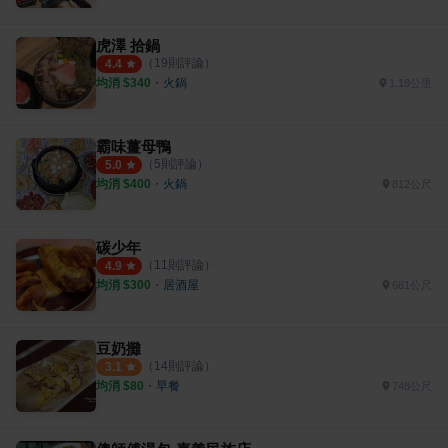
虎澤 拾鍋
（
19
則評論）
4.4
均消 $
340
・
火鍋
1.18公里
霸味薑母鴨
（
5
則評論）
5.0
均消 $
400
・
火鍋
812公尺
碳少年
（
11
則評論）
4.9
均消 $
300
・
居酒屋
681公尺
豆奶攤
（
14
則評論）
3.1
均消 $
80
・
早餐
748公尺