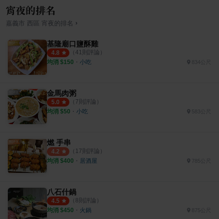
宵夜的排名
›
嘉義市
西區
宵夜
的排名
基隆廟口鹽酥雞
（
41
則評論）
4.8
均消 $
150
・
小吃
834公尺
金馬肉粥
（
7
則評論）
5.0
均消 $
50
・
小吃
583公尺
燃 手串
（
17
則評論）
4.2
均消 $
400
・
居酒屋
785公尺
八石什鍋
（
8
則評論）
4.5
均消 $
450
・
火鍋
875公尺