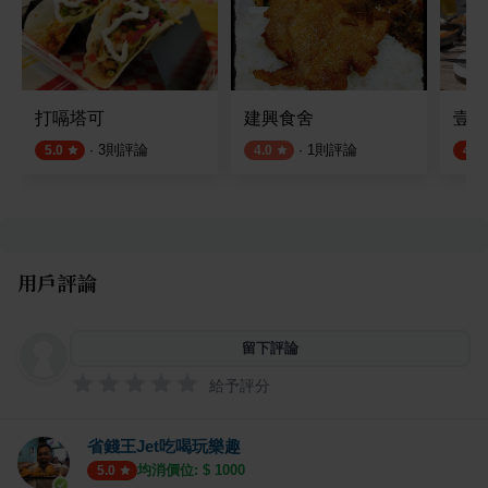
打嗝塔可
建興食舍
壹心
·
3
則評論
·
1
則評論
5.0
4.0
4.8
用戶評論
留下評論
給予評分
省錢王Jet吃喝玩樂趣
均消價位: $
1000
5.0