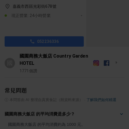
嘉義市西區光彩街678號
現正營業: 24小時營業
052236336
國園商務大飯店 Country Garden
國
HOTEL
1771
個讚
常見問題
ⓘ
本問答由 AI 整理自真實食記（附資料來源）
·
了解我們如何精選
國園商務大飯店 的平均消費是多少？
國園商務大飯店 的平均消費約為 1000 元。