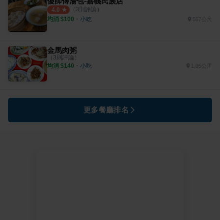
傻師傅湯包-嘉義民族店
（
3
則評論）
4.0
均消 $
100
・
小吃
567公尺
金馬肉粥
（
3
則評論）
均消 $
140
・
小吃
1.05公里
更多餐廳排名