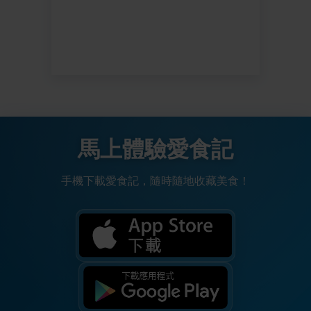
馬上體驗愛食記
手機下載愛食記，隨時隨地收藏美食！