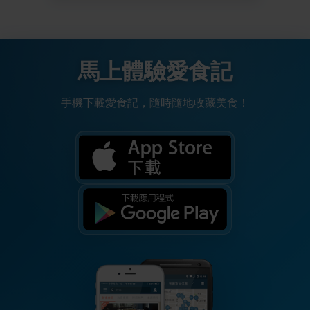
馬上體驗愛食記
手機下載愛食記，隨時隨地收藏美食！