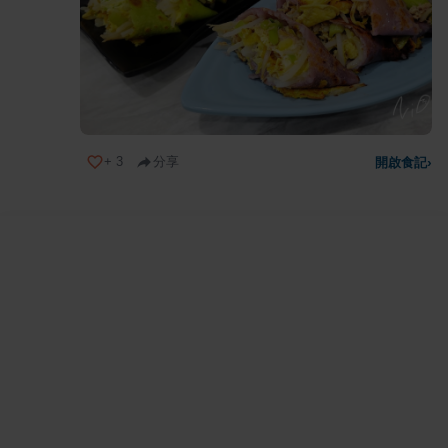
+
3
分享
開啟食記
›