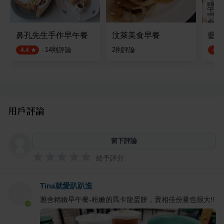
鼻孔先生手作早午餐
汶萊美食早餐
藍盤
·
14
則評論
2
則評論
4.4
4.4
用戶評論
留下評論
給予評分
Tina就愛趴趴造
雅舍精緻早午餐-粉嫩的馬卡龍蛋餅，賣相佳份量也很大!!