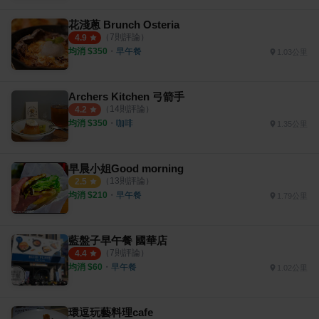
花淺蔥 Brunch Osteria
（
7
則評論）
4.9
均消 $
350
・
早午餐
1.03公里
Archers Kitchen 弓箭手
（
14
則評論）
4.2
均消 $
350
・
咖啡
1.35公里
早晨小姐Good morning
（
13
則評論）
2.5
均消 $
210
・
早午餐
1.79公里
藍盤子早午餐 國華店
（
7
則評論）
4.4
均消 $
60
・
早午餐
1.02公里
環逗玩藝料理cafe