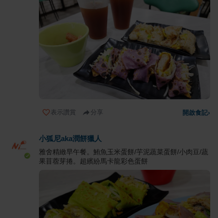
表示讚賞
分享
開啟食記
›
小狐尼aka潤餅獵人
雅舍精緻早午餐。鮪魚玉米蛋餅/芋泥蔬菜蛋餅/小肉豆/蔬
果苜蓿芽捲。超繽紛馬卡龍彩色蛋餅