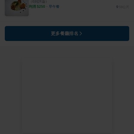
（
6
則評論）
均消 $
250
・
早午餐
59公尺
更多餐廳排名