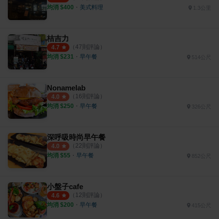
均消 $
400
・
美式料理
1.3公里
桔吉力
（
47
則評論）
4.7
均消 $
231
・
早午餐
514公尺
Nonamelab
（
16
則評論）
4.0
均消 $
250
・
早午餐
326公尺
深呼吸時尚早午餐
（
22
則評論）
4.0
均消 $
55
・
早午餐
852公尺
小盤子cafe
（
12
則評論）
4.6
均消 $
200
・
早午餐
415公尺