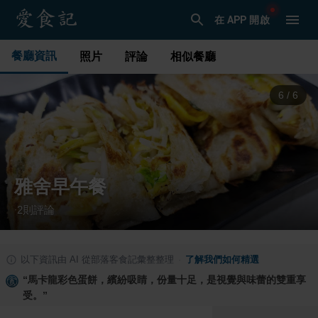
在 APP 開啟
餐廳資訊
照片
評論
相似餐廳
1
/
6
雅舍早午餐
2
則評論
·
以下資訊由 AI 從部落客食記彙整整理
·
了解我們如何精選
“
馬卡龍彩色蛋餅，繽紛吸睛，份量十足，是視覺與味蕾的雙重享
受。
”