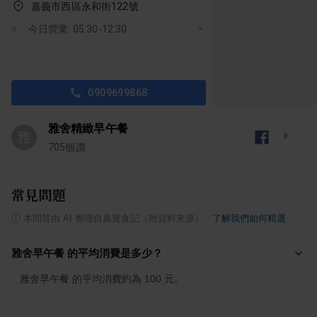
嘉義市西區永和街122號
今日營業: 05:30-12:30
0909699868
雅舍精緻早午餐
雅
705
個讚
常見問題
ⓘ
本問答由 AI 整理自真實食記（附資料來源）
·
了解我們如何精選
雅舍早午餐 的平均消費是多少？
雅舍早午餐 的平均消費約為 100 元。