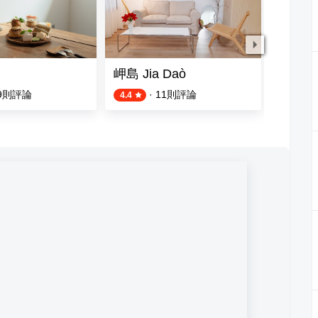
岬島 Jia Daò
杰廚 Jay
9
則評論
·
11
則評論
4.4
5.0