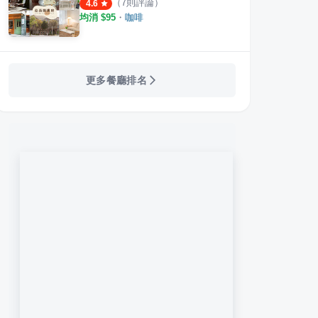
（
7
則評論）
4.6
均消 $
95
・
咖啡
更多餐廳排名