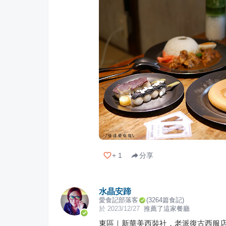
+
1
分享
水晶安蹄
愛食記部落客
(
3264
篇食記)
於
2023/12/27
推薦了這家餐廳
東區｜新華美西裝社，老派復古西服