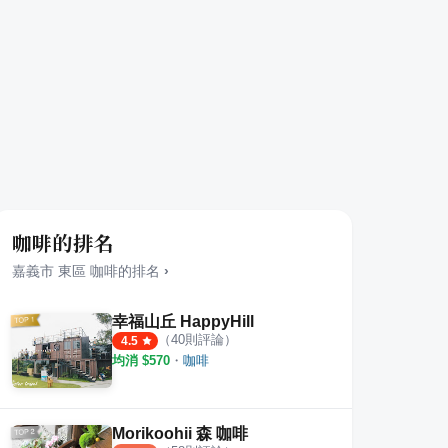
咖啡的排名
嘉義市
東區
咖啡
的排名
›
幸福山丘 HappyHill
（
40
則評論）
4.5
均消 $
570
・
咖啡
Morikoohii 森 咖啡