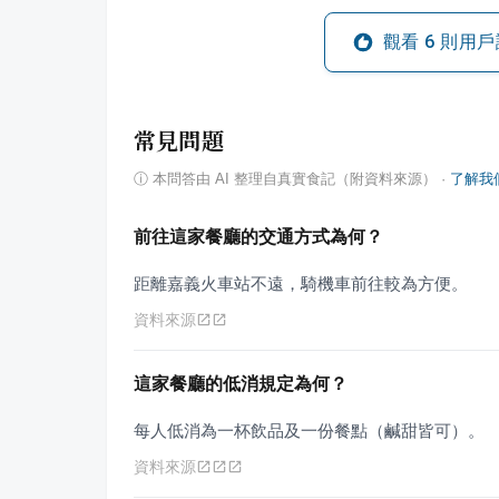
觀看
6
則用戶
常見問題
ⓘ
本問答由 AI 整理自真實食記（附資料來源）
·
了解我
前往這家餐廳的交通方式為何？
距離嘉義火車站不遠，騎機車前往較為方便。
資料來源
這家餐廳的低消規定為何？
每人低消為一杯飲品及一份餐點（鹹甜皆可）。
資料來源