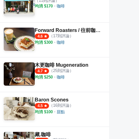
（
11
則評論）
均消 $
170
・
咖啡
Forward Roasters / 往前咖啡製作所
’s Kitchen
穀谷
昭和
（
17
則評論）
4.6
·
4
則評論
·
18
則評論
4.4
4.6
均消 $
300
・
咖啡
木更咖啡 Mugeneration
（
25
則評論）
4.7
均消 $
250
・
咖啡
Baron Scones
（
16
則評論）
4.5
均消 $
100
・
甜點
藏.咖啡