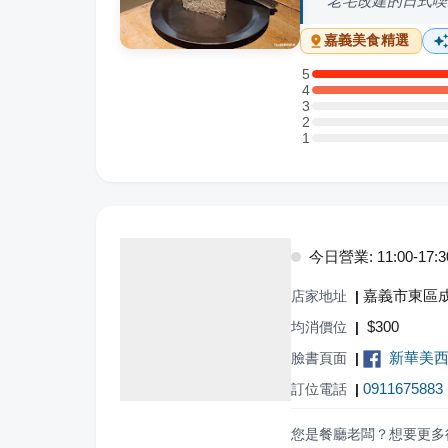
老宅改建的日式喫
嘉義
美食精選
5
5 星：2 則評論
4
4 星：1 則評論
3
3 星：0 則評論
2
2 星：0 則評論
1
1 星：0 則評論
今日營業: 11:00-17:3
嘉義市東區成
店家地址
|
$
300
均消價位
|
新華美
臉書頁面
|
0911675883
訂位電話
|
您是餐廳老闆？想要更多