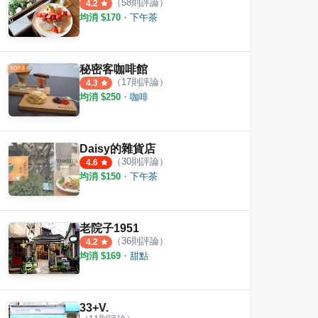
（
58
則評論）
4.2
均消 $
170
・
下午茶
秘密客咖啡館
（
17
則評論）
4.3
均消 $
250
・
咖啡
Daisy的雜貨店
（
30
則評論）
4.6
均消 $
150
・
下午茶
老院子1951
（
36
則評論）
4.2
均消 $
169
・
甜點
33+V.