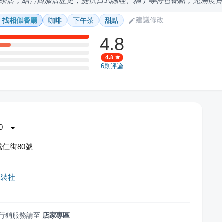
茶店，結合西服店歷史，提供日式咖哩、糰子等特色餐點，充滿復
建議修改
找相似餐廳
咖啡
下午茶
甜點
4.8
4.8
6
則評論
0
仁街80號
西裝社
行銷服務請至
店家專區