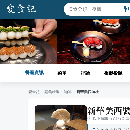
餐廳資訊
菜單
評論
相似餐廳
愛食記
›
嘉義
精選
›
咖啡
›
新華美西裝社
新華美西
以下資訊由 AI 從部