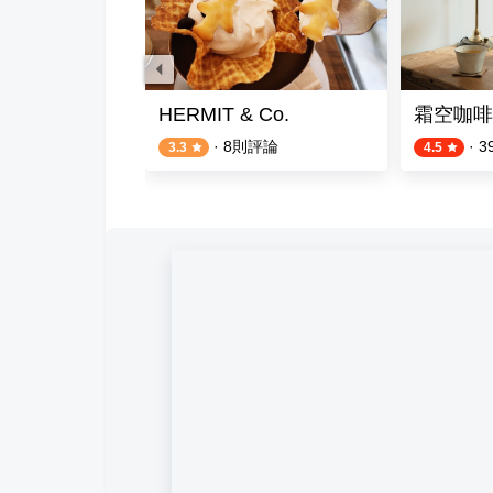
和食料理
HERMIT & Co.
霜空咖啡
則評論
·
8
則評論
·
3
3.3
4.5