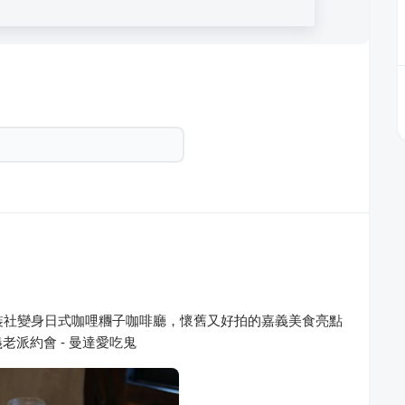
裝社變身日式咖哩糰子咖啡廳，懷舊又好拍的嘉義美食亮點
派約會 - 曼達愛吃鬼