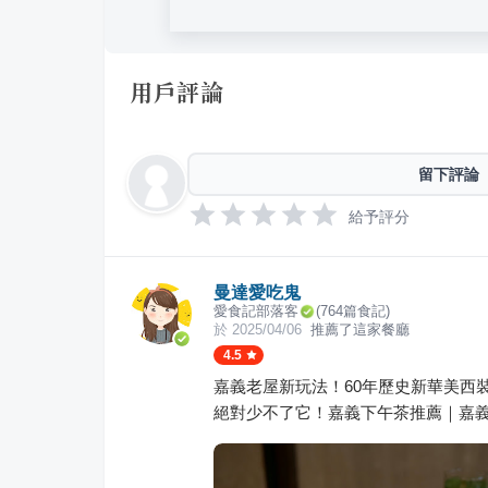
用戶評論
留下評論
給予評分
曼達愛吃鬼
愛食記部落客
(
764
篇食記)
於
2025/04/06
推薦了這家餐廳
4.5
嘉義老屋新玩法！60年歷史新華美西
絕對少不了它！嘉義下午茶推薦｜嘉義老