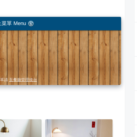
菜單 Menu
單請
至餐廳管理後台