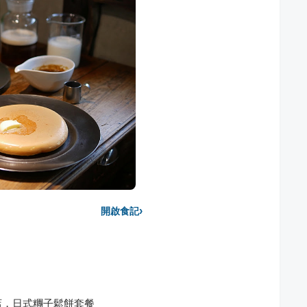
›
開啟食記
店，日式糰子鬆餅套餐