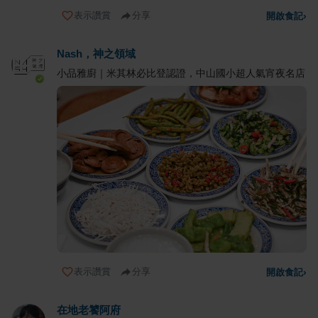
表示讚賞
分享
開啟食記
›
Nash，神之領域
小品雅廚｜米其林必比登認證，中山國小超人氣宵夜名店
表示讚賞
分享
開啟食記
›
在地老饕阿府