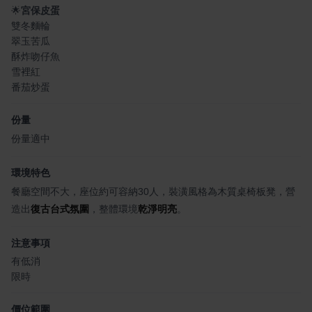
🌟
宮保皮蛋
雙冬麵輪
翠玉苦瓜
酥炸吻仔魚
雪裡紅
番茄炒蛋
份量
份量適中
環境特色
餐廳空間不大，座位約可容納30人，裝潢風格為木質桌椅板凳，營
造出
復古台式氛圍
，整體環境
乾淨明亮
。
注意事項
有低消
限時
價位範圍