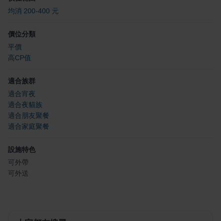
均消 200-400 元
價位分類
平價
高CP值
適合族群
適合宵夜
適合夜貓族
適合朋友聚餐
適合家庭聚餐
設施特色
可外帶
可外送