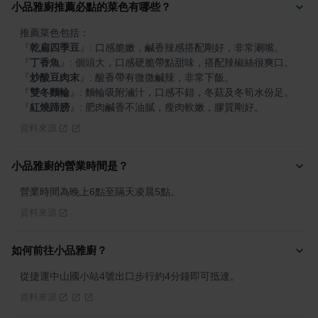
小品雅廚推薦必點的菜色有哪些？
『
乾扁四季豆
』
『
丁香魚
』
『
炒酸豆肉末
』
『
雙冬麵輪
』
『
紅燒蹄膀
』
: 肥肉鹹香不油膩，瘦肉軟嫩，膠質剛好。
資料來源
小品雅廚的營業時間是？
營業時間為晚上6點至隔天凌晨5點。
資料來源
如何前往小品雅廚？
從捷運中山國小站4號出口步行約4分鐘即可抵達。
資料來源