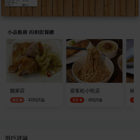
小品雅廚 的相似餐廳
雞家莊
迎客松小吃店
柚子
·
42
則評論
·
4
則評論
4.1
5.0
4.5
用戶評論