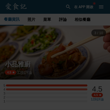
在 APP 開啟
餐廳資訊
照片
菜單
評論
相似餐廳
3
/
10
小品雅廚
12
則評論
·
4.5
5
4.5
5 星：1 則評論
4
4 星：1 則評論
3
3 星：0 則評論
4.5
2
2 星：0 則評論
12
則評論
1
1 星：0 則評論