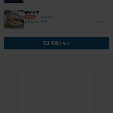
曾家豆漿
（
31
則評論）
4.0
均消 $
100
・
宵夜
286公尺
更多餐廳排名