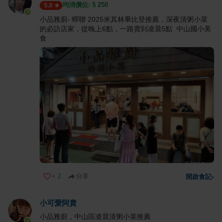
均消價位: $
250
5.0
小品雅廚- 蟬聯 2025米其林畢比登推薦，深夜清粥小菜
的必訪店家，從晚上6點，一路賣到凌晨5點 中山國小美
食
+
2
分享
開啟食記
›
小可愛阿貴
小品雅廚，中山區凌晨清粥小菜推薦