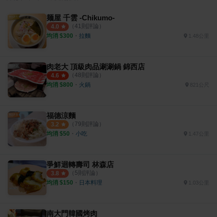
麺屋 千雲 -Chikumo-
（
41
則評論）
4.0
均消 $
300
・
拉麵
1.48公里
肉老大 頂級肉品涮涮鍋 錦西店
（
48
則評論）
4.6
均消 $
800
・
火鍋
821公尺
福德涼麵
（
79
則評論）
3.2
均消 $
50
・
小吃
1.47公里
爭鮮迴轉壽司 林森店
（
5
則評論）
3.8
均消 $
150
・
日本料理
1.03公里
南大門韓國烤肉