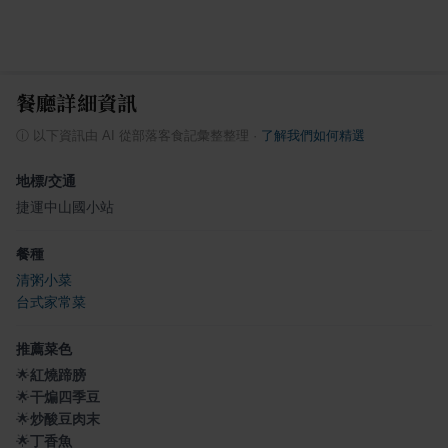
餐廳詳細資訊
ⓘ
以下資訊由 AI 從部落客食記彙整整理
·
了解我們如何精選
地標/交通
捷運中山國小站
餐種
清粥小菜
台式家常菜
推薦菜色
🌟
紅燒蹄膀
🌟
干煸四季豆
🌟
炒酸豆肉末
🌟
丁香魚