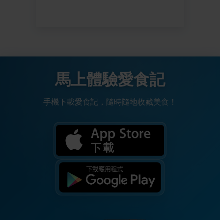
馬上體驗愛食記
手機下載愛食記，隨時隨地收藏美食！