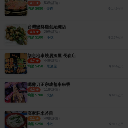
（
53
則評論）
4.1
均消 $
680
・
燒肉
1.42公里
台灣鹽酥雞創始總店
（
29
則評論）
4.8
均消 $
100
・
小吃
2.57公里
柒息地串燒居酒屋 長春店
（
44
則評論）
4.7
均消 $
450
・
居酒屋
944公尺
嗯雞刀正宗成都串串香
（
11
則評論）
4.2
均消 $
700
・
火鍋
612公尺
高家莊米苔目
（
40
則評論）
3.1
均消 $
250
・
小吃
917公尺