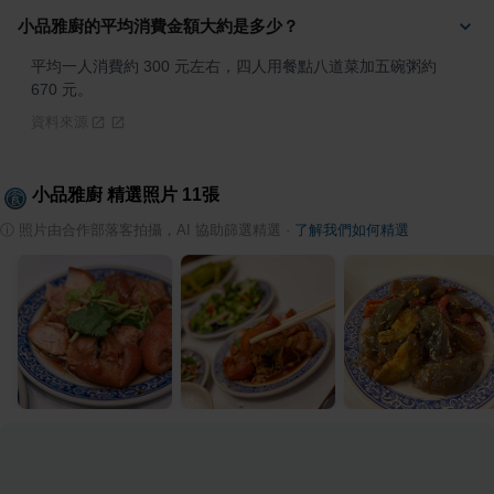
小品雅廚的平均消費金額大約是多少？
平均一人消費約 300 元左右，四人用餐點八道菜加五碗粥約 
670 元。
資料來源
小品雅廚
精選照片
11
張
ⓘ
照片由合作部落客拍攝，AI 協助篩選精選
·
了解我們如何精選