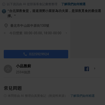
以下資訊由 AI 從部落客食記彙整整理
·
了解我們如何精選
“
台北深夜食堂，道道清粥小菜皆為功夫菜，是深夜覓食的最佳選
擇。
”
臺北市中山區中原街130號
今日營業: 00:00-05:00, 18:00-00:00
0225929924
小品雅廚
小
2594
個讚
常見問題
ⓘ
本問答由 AI 整理自真實食記（附資料來源）
·
了解我們如何精選