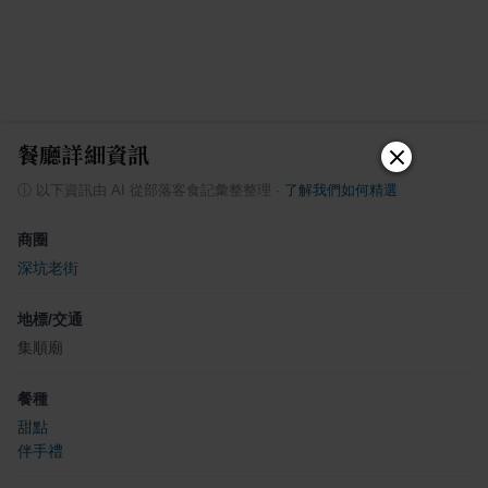
餐廳詳細資訊
ⓘ
以下資訊由 AI 從部落客食記彙整整理
·
了解我們如何精選
商圈
深坑老街
地標/交通
集順廟
餐種
甜點
伴手禮