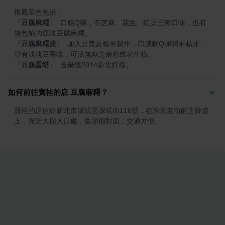
『
豆腐麻糬
』
: 口感Q彈，有芝麻、花生、紅豆三種口味，也有
『
豆腐麻糬皮
』
: 加入豆漿及糯米製作，口感軟Q彈潤不黏牙，
『
豆腐蛋塔
』
: 曾榮獲2014新北好禮。
如何前往寶桂的店 豆腐麻糬？
寶桂的店位於新北市深坑區深坑街116號，在深坑老街的主幹道
上，靠近大樹入口處，集順廟對面，交通方便。