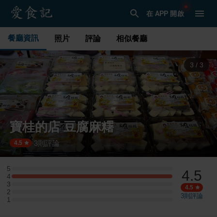
在 APP 開啟
餐廳資訊
照片
評論
相似餐廳
1
/
3
寶桂的店 豆腐麻糬
3
則評論
·
4.5
5
4.5
5 星：0 則評論
4
4 星：1 則評論
3
3 星：0 則評論
4.5
2
2 星：0 則評論
3
則評論
1
1 星：0 則評論