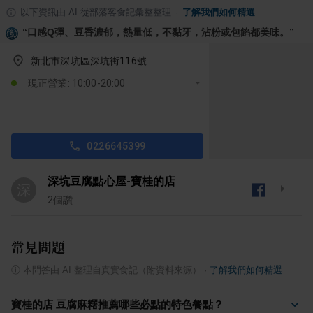
以下資訊由 AI 從部落客食記彙整整理
·
了解我們如何精選
“
口感Q彈、豆香濃郁，熱量低，不黏牙，沾粉或包餡都美味。
”
新北市深坑區深坑街116號
現正營業: 10:00-20:00
0226645399
深坑豆腐點心屋-寶桂的店
深
2
個讚
常見問題
ⓘ
本問答由 AI 整理自真實食記（附資料來源）
·
了解我們如何精選
寶桂的店 豆腐麻糬推薦哪些必點的特色餐點？