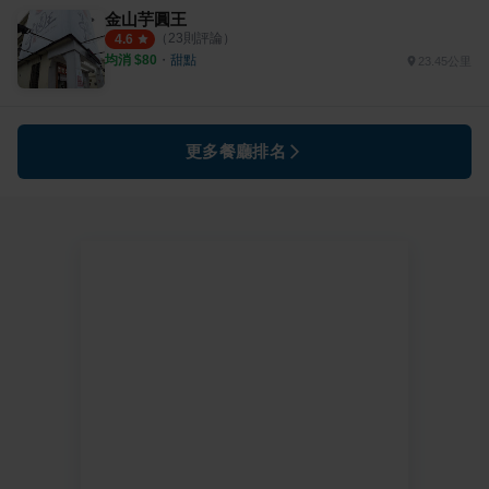
金山芋圓王
（
23
則評論）
4.6
均消 $
80
・
甜點
23.45公里
更多餐廳排名