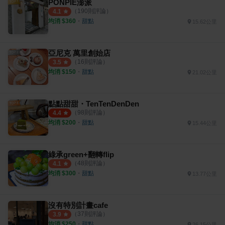
PONPIE澎派
（
190
則評論）
4.1
均消 $
360
・
甜點
15.62公里
亞尼克 萬里創始店
（
16
則評論）
3.5
均消 $
150
・
甜點
21.02公里
點點甜甜・TenTenDenDen
（
98
則評論）
4.4
均消 $
200
・
甜點
15.44公里
綠承green+翻轉flip
（
48
則評論）
4.1
均消 $
300
・
甜點
13.77公里
沒有特別計畫cafe
（
37
則評論）
3.9
均消 $
250
・
甜點
26.15公里