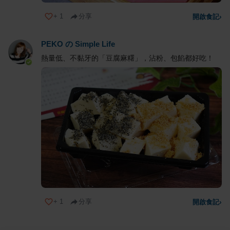
+
1
分享
開啟食記
›
PEKO の Simple Life
熱量低、不黏牙的「豆腐麻糬」，沾粉、包餡都好吃！
+
1
分享
開啟食記
›