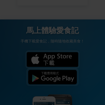
馬上體驗愛食記
手機下載愛食記，隨時隨地收藏美食！