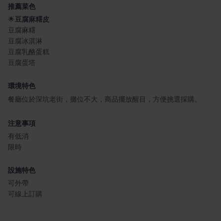
推薦菜色
🌟
豆腐麻糬皮
豆腐麻糬
豆腐冰淇淋
豆腐乳酪蛋糕
豆腐蛋塔
環境特色
餐廳位於深坑老街，攤位不大，商品擺放醒目，方便挑選採購。
注意事項
有低消
限時
設施特色
可外帶
可線上訂購