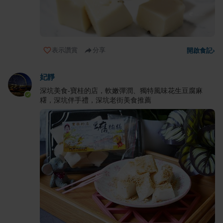
表示讚賞
分享
開啟食記
›
妃靜
深坑美食-寶桂的店，軟嫩彈潤、獨特風味花生豆腐麻
糬，深坑伴手禮，深坑老街美食推薦