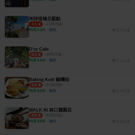
米詩堤極北藍點
（
11
則評論）
4.5
均消 $
180
・
咖啡
32.77公里
D'or Cafe
（
26
則評論）
4.2
均消 $
300
・
咖啡
17.12公里
Baking Kedi 貓嘰咕
（
31
則評論）
4.2
均消 $
200
・
咖啡
11.45公里
WALK IN 林口麗園店
（
42
則評論）
4.0
均消 $
400
・
咖啡
25.35公里