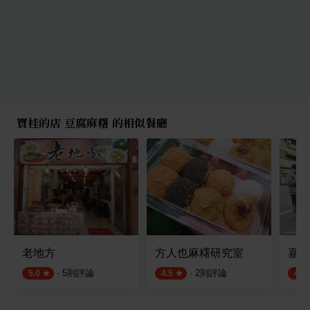
寶桂的店 豆腐麻糬 的相似餐廳
老地方
方人也麻糬研究室
嘉義
·
5
則評論
·
2
則評論
5.0
4.5
4.5