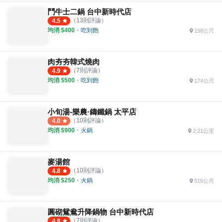
鬥牛士二鍋 台中新時代店
（
13
則評論）
4.5
均消 $
400
・
吃到飽
198公尺
肉夯夯韓式燒肉
（
7
則評論）
4.9
均消 $
500
・
吃到飽
174公尺
小旬湯-樂農·鑄鐵鍋 太平店
（
10
則評論）
4.0
均消 $
900
・
火鍋
2.21公里
麥湯館
（
10
則評論）
4.8
均消 $
250
・
火鍋
515公尺
圓砌鴛鴦升降鍋物 台中新時代店
（
7
則評論）
4.8