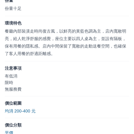
份量
份量十足
環境特色
餐廳內部裝潢走時尚復古風，以鮮亮的黃藍色調為主，店內寬敞明
亮，給人乾淨舒服的感覺，座位主要以四人桌為主，並設有隔板，
保有用餐的隱私感。店內中間保留了寬敞的走動送餐空間，也確保
了客人用餐的舒適距離感。
注意事項
有低消
限時
無服務費
價位範圍
均消 200-400 元
價位分類
平價