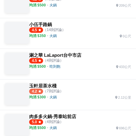
均消 $
500
・
火鍋
209公尺
小伍手路鍋
（
14
則評論）
4.5
均消 $
350
・
火鍋
0公尺
涮之華 LaLaport台中市店
（
4
則評論）
4.5
均消 $
500
・
吃到飽
433公尺
玉軒居茶水棧
（
7
則評論）
4.2
均消 $
300
・
火鍋
2.12公里
肉多多火鍋-秀泰站前店
（
4
則評論）
5.0
均消 $
500
・
火鍋
696公尺