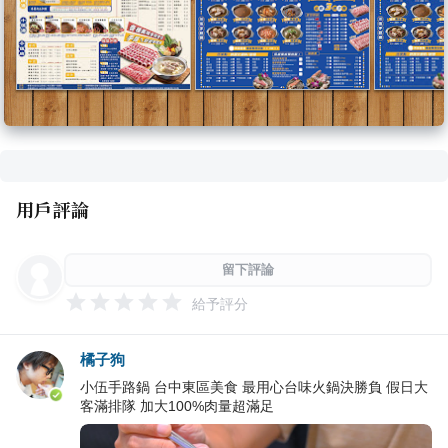
用戶評論
留下評論
給予評分
橘子狗
小伍手路鍋 台中東區美食 最用心台味火鍋決勝負 假日大
客滿排隊 加大100%肉量超滿足