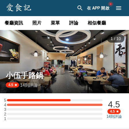
在 APP 開啟
餐廳資訊
照片
菜單
評論
相似餐廳
1
/
10
小伍手路鍋
14
則評論
·
4.5
5
4.5
5 星：2 則評論
4
4 星：3 則評論
3
3 星：0 則評論
4.5
2
2 星：0 則評論
14
則評論
1
1 星：0 則評論