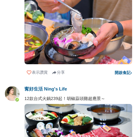
表示讚賞
分享
開啟食記
›
寗好生活 Ning's Life
12款台式火鍋239起！胡椒蒜頭雞超應景～