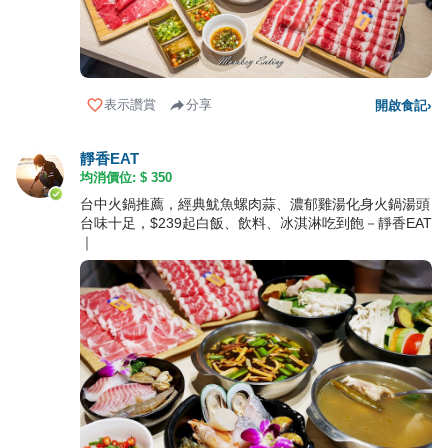
表示讚賞
分享
開啟食記
›
靜香EAT
均消價位: $
350
台中火鍋推薦，經典魷魚螺肉蒜、濃郁雞湯化身火鍋湯頭
台味十足，$239起白飯、飲料、冰淇淋吃到飽－靜香EAT
｜