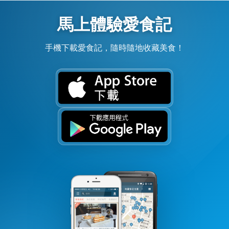
馬上體驗愛食記
手機下載愛食記，隨時隨地收藏美食！