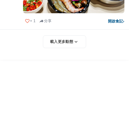
+
1
分享
開啟食記
›
載入更多動態