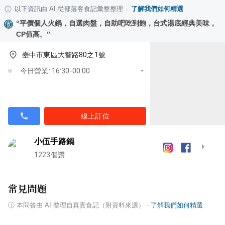
以下資訊由 AI 從部落客食記彙整整理
·
了解我們如何精選
“
平價個人火鍋，自選肉盤，自助吧吃到飽，台式湯底經典美味，
CP值高。
”
臺中市東區大智路80之1號
今日營業: 16:30-00:00
線上訂位
小伍手路鍋
1223
個讚
常見問題
ⓘ
本問答由 AI 整理自真實食記（附資料來源）
·
了解我們如何精選