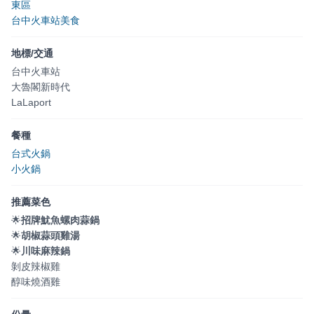
東區
台中火車站美食
地標/交通
台中火車站
大魯閣新時代
LaLaport
餐種
台式火鍋
小火鍋
推薦菜色
🌟
招牌魷魚螺肉蒜鍋
🌟
胡椒蒜頭雞湯
🌟
川味麻辣鍋
剝皮辣椒雞
醇味燒酒雞