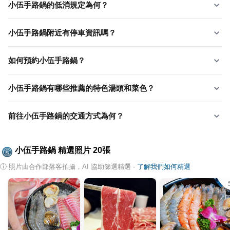
小伍手路鍋的低消規定為何？
小伍手路鍋附近有停車資訊嗎？
如何預約小伍手路鍋？
小伍手路鍋有哪些推薦的特色湯頭和菜色？
前往小伍手路鍋的交通方式為何？
小伍手路鍋
精選照片
20
張
ⓘ
照片由合作部落客拍攝，AI 協助篩選精選
·
了解我們如何精選