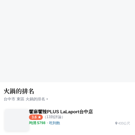
火鍋的排名
›
台中市
東區
火鍋
的排名
饗麻饗辣PLUS LaLaport台中店
（
13
則評論）
3.6
均消 $
798
・
吃到飽
433公尺