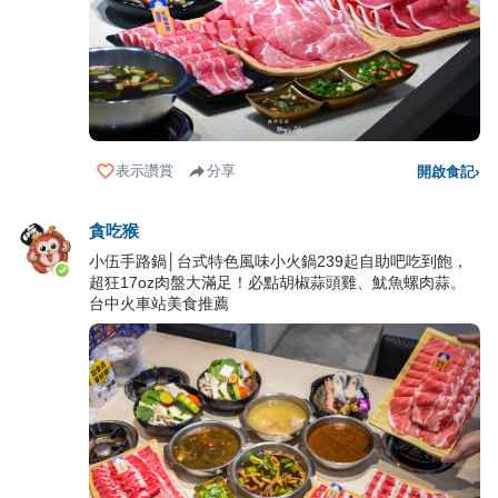
表示讚賞
分享
開啟食記
›
貪吃猴
小伍手路鍋│台式特色風味小火鍋239起自助吧吃到飽，
超狂17oz肉盤大滿足！必點胡椒蒜頭雞、魷魚螺肉蒜。
台中火車站美食推薦