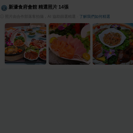
新濠食府會館
精選照片
14
張
ⓘ
照片由合作部落客拍攝，AI 協助篩選精選
·
了解我們如何精選