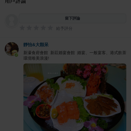
用戶評論
留下評論
給予評分
靜怡&大顆呆
新濠食府會館 新莊婚宴會館 婚宴、一般宴客、港式飲茶
環境唯美浪漫!