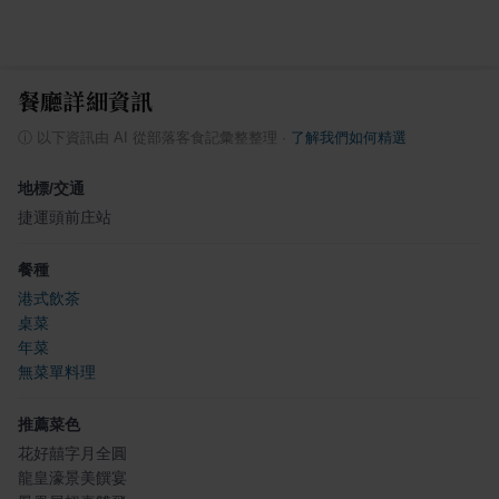
餐廳詳細資訊
ⓘ
以下資訊由 AI 從部落客食記彙整整理
·
了解我們如何精選
地標/交通
捷運頭前庄站
餐種
港式飲茶
桌菜
年菜
無菜單料理
推薦菜色
花好囍字月全圓
龍皇濠景美饌宴