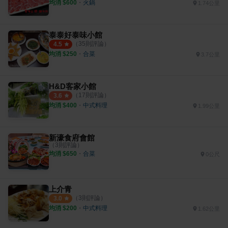
均消 $
600
・
火鍋
1.74公里
泰泰好泰味小館
（
35
則評論）
4.5
均消 $
250
・
合菜
3.7公里
H&D客家小館
（
17
則評論）
3.6
均消 $
400
・
中式料理
1.99公里
新濠食府會館
（
3
則評論）
均消 $
650
・
合菜
0公尺
上介青
（
3
則評論）
3.0
均消 $
200
・
中式料理
1.62公里