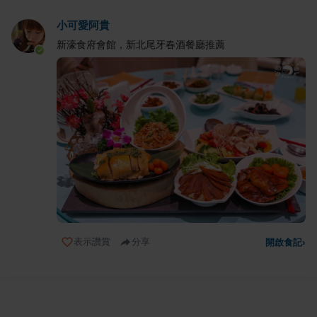
小可愛阿貴
新濠食府會館，新北尾牙春酒餐廳推薦
表示讚賞
分享
開啟食記
›