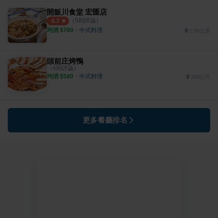
開飯川食堂 宏匯店
（
5
則評論）
4.3
均消 $
700
・
中式料理
2.56公里
頭前庄烤鴨
（
4
則評論）
均消 $
580
・
中式料理
200公尺
更多餐廳排名