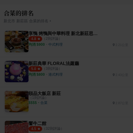
合菜的排名
›
新北市
新莊區
合菜
的排名
享鴨 烤鴨與中華料理 新北新莊思源i-Tower店
（
2
則評論）
4.8
均消 $
900
・
中式料理
2.21公里
新莊典華 FLORAL法蘿廳
（
3
則評論）
5.0
均消 $
800
・
港式料理
2.43公里
頤品大飯店 新莊
（
1
則評論）
$$$$
・
合菜
2.87公里
饗牛二館
（
32
則評論）
4.5