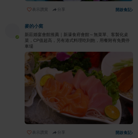
表示讚賞
分享
開啟食記
›
麥的小窩
新莊婚宴會館推薦｜新濠食府會館～無菜單、客製化桌
菜，CP值超高，另有港式料理吃到飽，用餐附有免費停
車場
表示讚賞
分享
開啟食記
›