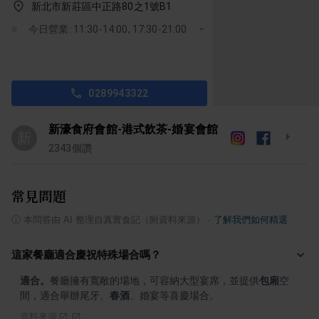
新北市新莊區中正路80之1號B1
今日營業: 11:30-14:00, 17:30-21:00
0289943322
新濠食府會館-港式飲茶-婚宴會館
新
2343
個讚
常見問題
ⓘ
本問答由 AI 整理自真實食記（附資料來源）
·
了解我們如何精選
這家餐廳適合慶祝特殊場合嗎？
適合。
餐廳擁有寬敞的場地，可容納大型宴席，並提供
包廂
空
間，適合舉辦尾牙、
春酒
、婚宴等喜慶場合。
資料來源