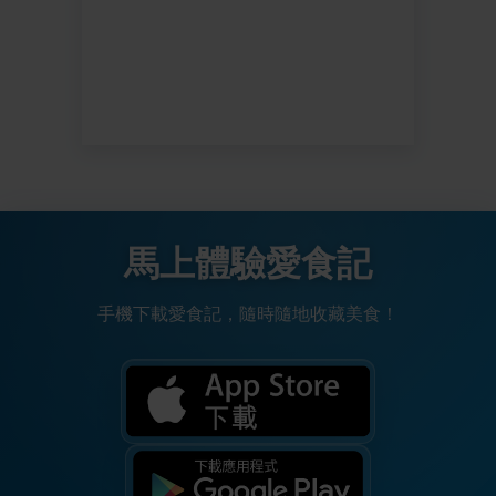
馬上體驗愛食記
手機下載愛食記，隨時隨地收藏美食！