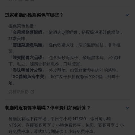
這家餐廳的推薦菜色有哪些？
『
金蒜粿條蒸龍蝦
』
: 龍蝦肉Q彈鮮嫩，搭配吸滿湯汁的粿條，
『
雲腿菜膽燉烏雞
』
: 雞肉軟嫩入味，湯頭溫醇回甘，非常推
『
迎賓開胃六品碟
』
: 包含辣炒海瓜子、酸脆黑木耳、宮保雞
『
香味明爐片皮鴨
』
『
XO醬鮑魚海中寶
』
: 蝦仁及干貝搭配微辣的XO醬，鮮味十
足。
資料來源
餐廳附近有停車場嗎？停車費用如何計算？
餐廳設有地下停車場，平日每小時 NT$30，假日每小時 
NT$50。喜慶宴客可享 3 小時免費停車，包廂、宴客可享 2 小
時免費停車，港式點心則提供 1 小時免費停車。