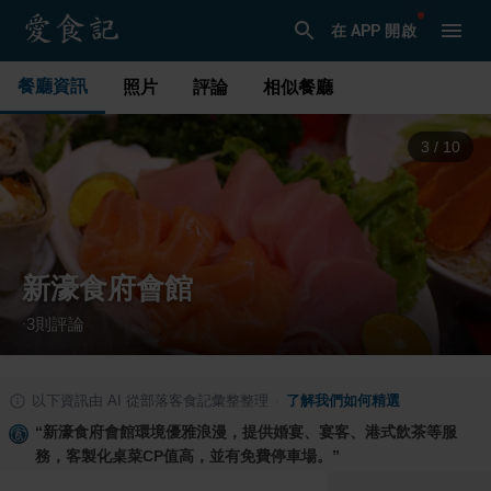
在 APP 開啟
餐廳資訊
照片
評論
相似餐廳
4
/
10
新濠食府會館
3
則評論
·
以下資訊由 AI 從部落客食記彙整整理
·
了解我們如何精選
“
新濠食府會館環境優雅浪漫，提供婚宴、宴客、港式飲茶等服
務，客製化桌菜CP值高，並有免費停車場。
”