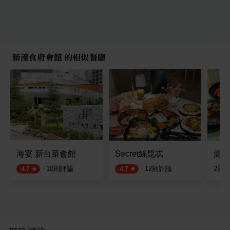
新濠食府會館 的相似餐廳
海宴 新台菜會館
Secret絲昆忒
滬尾
·
10
則評論
·
12
則評論
2
則
4.7
4.7