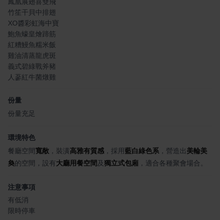
鳳凰展翅喜雙飛
竹笙干貝中排翅
XO醬彩虹海中寶
鮑魚蠔皇燴蹄筋
紅糟鰻魚糯米飯
雞油清蒸龍虎斑
義式碧綠戰斧豬
人蔘紅牛菌燉雞
份量
份量充足
環境特色
餐廳空間
寬敞
，裝潢
高雅有質感
，採用
藍白綠色系
，營造出
美輪美
奐
的空間，設有
大廳用餐空間
及
獨立式包廂
，適合各種聚會場合。
注意事項
有低消
限時停車