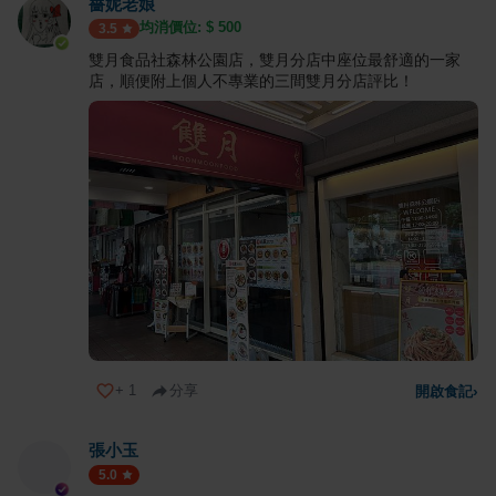
薔妮老娘
均消價位: $
500
3.5
雙月食品社森林公園店，雙月分店中座位最舒適的一家
店，順便附上個人不專業的三間雙月分店評比！
+
1
分享
開啟食記
›
張小玉
5.0