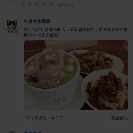
給予評分
神農太太底家
雙月食品社森林公園店，燉湯滷味必點，米其林必比登推
薦 @神農太太底家
表示讚賞
分享
開啟食記
›