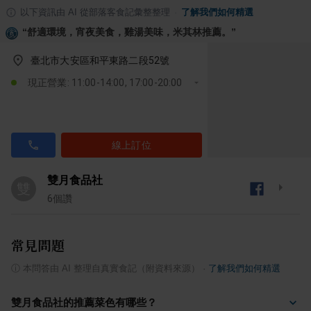
以下資訊由 AI 從部落客食記彙整整理
·
了解我們如何精選
“
舒適環境，宵夜美食，雞湯美味，米其林推薦。
”
臺北市大安區和平東路二段52號
現正營業: 11:00-14:00, 17:00-20:00
線上訂位
雙月食品社
雙
6
個讚
常見問題
ⓘ
本問答由 AI 整理自真實食記（附資料來源）
·
了解我們如何精選
雙月食品社的推薦菜色有哪些？