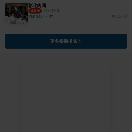
彰化肉圓
（
42
則評論）
4.9
均消 $
45
・
小吃
2.11公里
更多餐廳排名