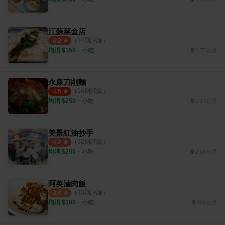
江蘇菜盒店
（
34
則評論）
4.2
均消 $
150
・
小吃
1.75公里
永康刀削麵
（
14
則評論）
4.5
均消 $
250
・
小吃
1.17公里
美景紅油抄手
（
52
則評論）
4.2
均消 $
200
・
小吃
2.06公里
阿英滷肉飯
（
33
則評論）
3.4
均消 $
100
・
小吃
908公尺