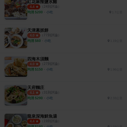
紅花麻辣鹽水雞
（
24
則評論）
4.4
均消 $
200
・
小吃
1.7公里
天津蔥抓餅
（
77
則評論）
4.0
均消 $
60
・
小吃
1.19公里
四海木須麵
（
27
則評論）
4.0
均消 $
150
・
小吃
1.96公里
天府麵庄
（
31
則評論）
4.1
均消 $
290
・
小吃
2.33公里
龍泉深海鮮魚湯
（
19
則評論）
4.4
均消 $
180
・
小吃
1.03公里