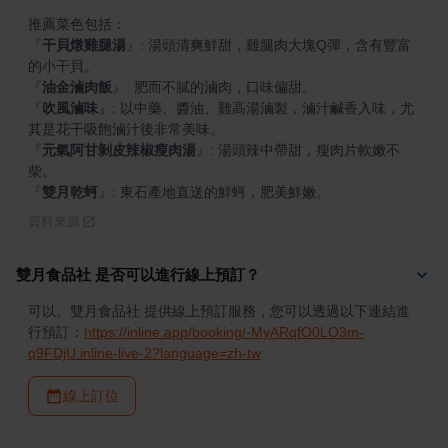
『
干貝燉雞腿湯
』
: 湯頭清爽鮮甜，雞腿肉大塊Q彈，含有豐富
『
油金滷肉飯
』
『
吹風滷味
』
: 以中藥、醬油、雞高湯滷製，滷汁鹹香入味，尤
『
元氣阿甘剝皮辣椒瘦肉湯
』
: 湯頭辣中帶甜，瘦肉片軟嫩不
『
雙月乾蚵
』
: 東石產地直送的鮮蚵，肥美鮮嫩。
資料來源
雙月食品社 是否可以進行線上預訂？
可以。雙月食品社 提供線上預訂服務，您可以透過以下連結進
行預訂：
https://inline.app/booking/-MyARqfO0LO3m-
q9FDjU:inline-live-2?language=zh-tw
線上訂位