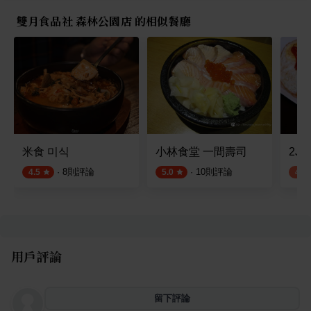
雙月食品社 森林公園店 的相似餐廳
米食 미식
小林食堂 一間壽司
2J 
·
8
則評論
·
10
則評論
4.5
5.0
4.3
用戶評論
留下評論