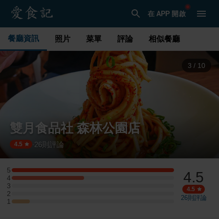
在 APP 開啟
餐廳資訊
照片
菜單
評論
相似餐廳
3
/
10
雙月食品社 森林公園店
26
則評論
·
4.5
5
4.5
5 星：9 則評論
4
4 星：4 則評論
3
3 星：0 則評論
4.5
2
2 星：0 則評論
26
則評論
1
1 星：1 則評論