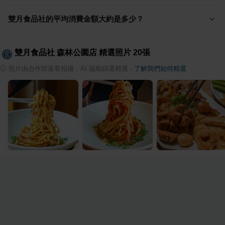
雙月食品社的平均消費金額大約是多少？
雙月食品社 森林公園店
精選照片
20
張
ⓘ
照片由合作部落客拍攝，AI 協助篩選精選
·
了解我們如何精選