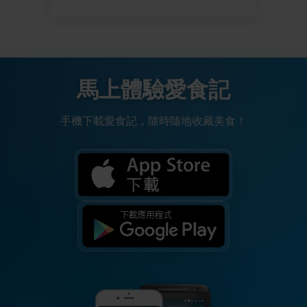
馬上體驗愛食記
手機下載愛食記，隨時隨地收藏美食！