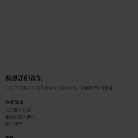
餐廳詳細資訊
ⓘ
以下資訊由 AI 從部落客食記彙整整理
·
了解我們如何精選
地標/交通
大安森林公園
捷運科技大樓站
龍門國中
餐種