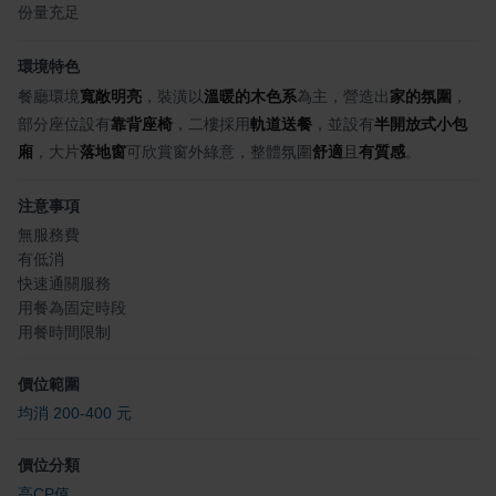
份量充足
環境特色
餐廳環境
寬敞明亮
，裝潢以
溫暖的木色系
為主，營造出
家的氛圍
，
部分座位設有
靠背座椅
，二樓採用
軌道送餐
，並設有
半開放式小包
廂
，大片
落地窗
可欣賞窗外綠意，整體氛圍
舒適
且
有質感
。
注意事項
無服務費
有低消
快速通關服務
用餐為固定時段
用餐時間限制
價位範圍
均消 200-400 元
價位分類
高CP值