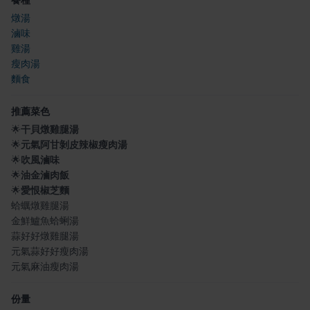
燉湯
滷味
雞湯
瘦肉湯
麵食
推薦菜色
🌟
干貝燉雞腿湯
🌟
元氣阿甘剝皮辣椒瘦肉湯
🌟
吹風滷味
🌟
油金滷肉飯
🌟
愛恨椒芝麵
蛤蠣燉雞腿湯
金鮮鱸魚蛤蜊湯
蒜好好燉雞腿湯
元氣蒜好好瘦肉湯
元氣麻油瘦肉湯
份量