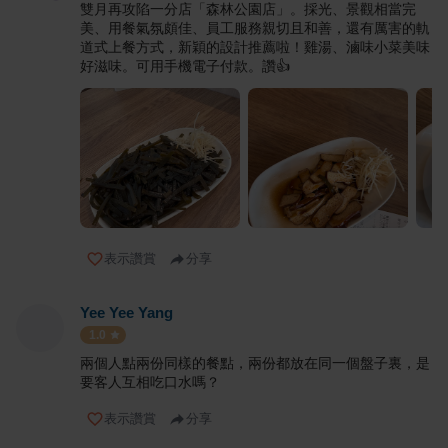
雙月再攻陷一分店「森林公園店」。採光、景觀相當完
美、用餐氣氛頗佳、員工服務親切且和善，還有厲害的軌
道式上餐方式，新穎的設計推薦啦！雞湯、滷味小菜美味
好滋味。可用手機電子付款。讚👍
表示讚賞
分享
Yee Yee Yang
1.0
兩個人點兩份同樣的餐點，兩份都放在同一個盤子裏，是
要客人互相吃口水嗎？
表示讚賞
分享