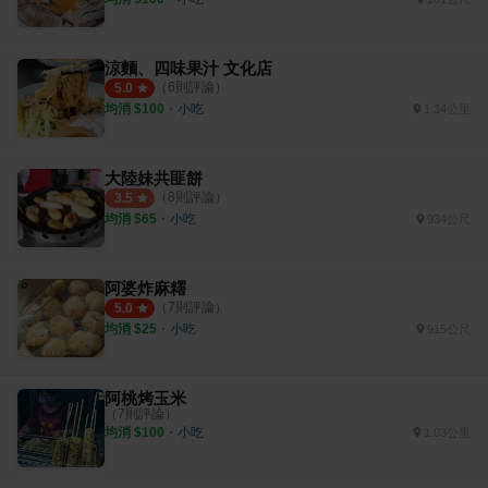
涼麵、四味果汁 文化店
（
6
則評論）
5.0
均消 $
100
・
小吃
1.34公里
大陸妹共匪餅
（
8
則評論）
3.5
均消 $
65
・
小吃
934公尺
阿婆炸麻糬
（
7
則評論）
5.0
均消 $
25
・
小吃
915公尺
阿桃烤玉米
（
7
則評論）
均消 $
100
・
小吃
1.03公里