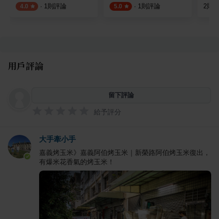
·
1
則評論
·
1
則評論
2
則
4.0
5.0
用戶評論
留下評論
給予評分
大手牽小手
嘉義烤玉米》嘉義阿伯烤玉米｜新榮路阿伯烤玉米復出，
有爆米花香氣的烤玉米！