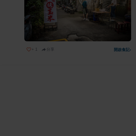
+
1
分享
開啟食記
›