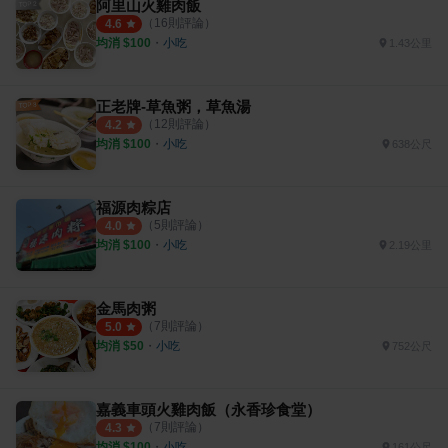
阿里山火雞肉飯
（
16
則評論）
4.6
均消 $
100
・
小吃
1.43公里
正老牌-草魚粥，草魚湯
（
12
則評論）
4.2
均消 $
100
・
小吃
638公尺
福源肉粽店
（
5
則評論）
4.0
均消 $
100
・
小吃
2.19公里
金馬肉粥
（
7
則評論）
5.0
均消 $
50
・
小吃
752公尺
嘉義車頭火雞肉飯（永香珍食堂）
（
7
則評論）
4.3
均消 $
100
・
小吃
161公尺