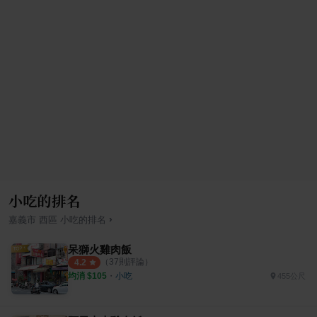
小吃的排名
›
嘉義市
西區
小吃
的排名
呆獅火雞肉飯
（
37
則評論）
4.2
均消 $
105
・
小吃
455公尺