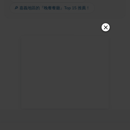
🔎 嘉義地區的『晚餐餐廳』Top 15 推薦！