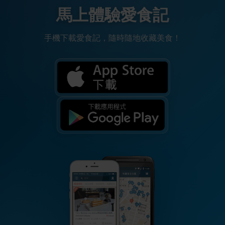
馬上體驗愛食記
手機下載愛食記，隨時隨地收藏美食！