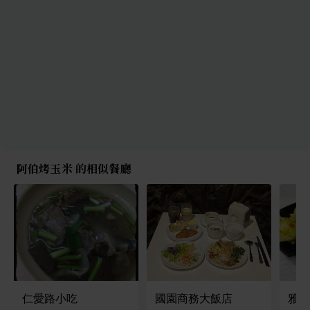
阿伯烤玉米 的相似餐廳
仁愛路小吃
國園商務大飯店
雅舍