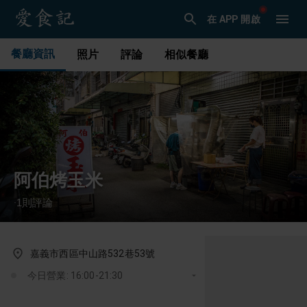
在 APP 開啟
餐廳資訊
照片
評論
相似餐廳
阿伯烤玉米
1
則評論
·
嘉義市西區中山路532巷53號
今日營業: 16:00-21:30