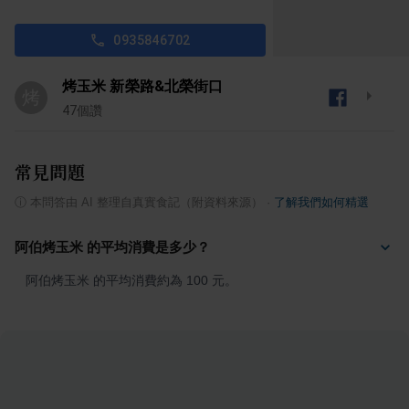
0935846702
烤玉米 新榮路&北榮街口
烤
47
個讚
常見問題
ⓘ
本問答由 AI 整理自真實食記（附資料來源）
·
了解我們如何精選
阿伯烤玉米 的平均消費是多少？
阿伯烤玉米 的平均消費約為 100 元。