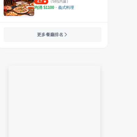
（
5
則評論）
4.7
均消 $
1100
・
義式料理
更多餐廳排名
etana
咖
哈克焗烤披薩義大利麵
羣島Sh
·
4
則評論
·
5
則評論
4.0
4.4