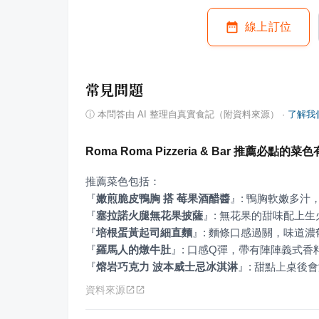
線上訂位
常見問題
ⓘ
本問答由 AI 整理自真實食記（附資料來源）
·
了解我
Roma Roma Pizzeria & Bar 推薦必點的
『
嫩煎脆皮鴨胸 搭 莓果酒醋醬
』
『
塞拉諾火腿無花果披薩
』
『
培根蛋黃起司細直麵
』
『
羅馬人的燉牛肚
』
『
熔岩巧克力 波本威士忌冰淇淋
』
: 甜點上桌
資料來源