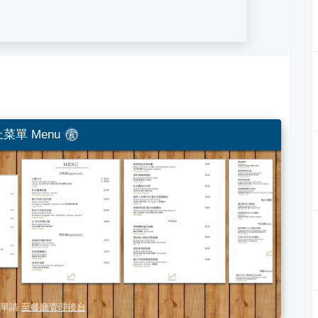
菜單 Menu
單請
至餐廳管理後台