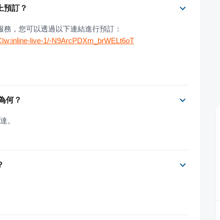
行線上預訂？
供線上預訂服務，您可以透過以下連結進行預訂：
CIw:inline-live-1/-N9ArcPDXm_brWELt6oT
方式為何？
抵達。
？