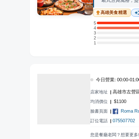
歐式古典風格，提
高雄
美食精選
5
5 星：1 則評論
4
4 星：2 則評論
3
3 星：0 則評論
2
2 星：0 則評論
1
1 星：0 則評論
今日營業: 00:00-01:00,
高雄市左營區
店家地址
|
$
1100
均消價位
|
Roma Ro
臉書頁面
|
075507702
訂位電話
|
您是餐廳老闆？想要更多