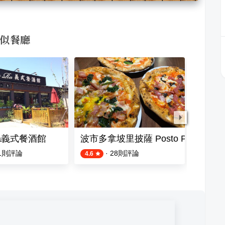
的相似餐廳
Ra義式餐酒館
波市多拿坡里披薩 Posto Pizza Napol
旅人灶
1
則評論
·
28
則評論
4.6
5.0