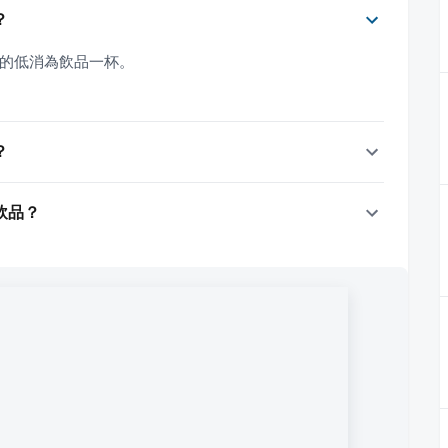
？
00後的低消為飲品一杯。
？
精飲品？