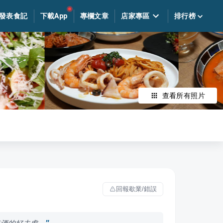
發表食記
下載App
專欄文章
店家專區
排行榜
查看所有照片
回報歇業/錯誤