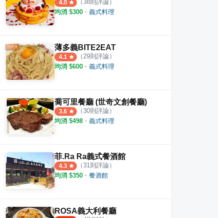
（
38
則評論）
4.0
均消 $
300
・
義式料理
薄多義BITE2EAT
（
29
則評論）
4.1
均消 $
600
・
義式料理
喬可里餐廳 (世奇文創餐廳)
（
30
則評論）
3.6
均消 $
498
・
義式料理
菲.Ra Ra義式餐酒館
（
31
則評論）
4.3
均消 $
350
・
餐酒館
ROSA義大利餐廳