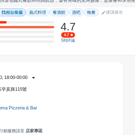
供道地義式餐點和特調飲品，還有美味的窯烤披薩，是聚餐和享用
建議修改
找相似餐廳
義式料理
餐酒館
酒吧
晚餐
4.7
4.7
5
則評論
 18:00-00:00
辛亥路115號
ma Pizzeria & Bar
行銷服務請至
店家專區