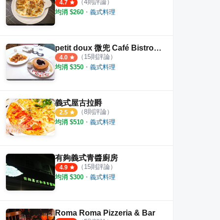
（
4
則評論）
4.7
均消 $
260
・
義式料理
petit doux 微兜 Café Bistro 漢神巨蛋店
（
15
則評論）
4.0
均消 $
350
・
義式料理
義式屋古拉爵
（
8
則評論）
2.5
均消 $
510
・
義式料理
有夠義式青醬廚房
（
15
則評論）
4.9
均消 $
300
・
義式料理
Roma Roma Pizzeria & Bar