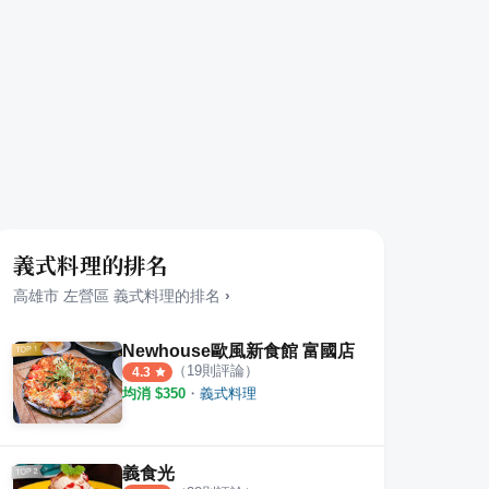
義式料理的排名
高雄市
左營區
義式料理
的排名
›
Newhouse歐風新食館 富國店
（
19
則評論）
4.3
均消 $
350
・
義式料理
義食光