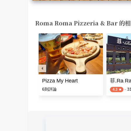
Roma Roma Pizzeria & Bar 
ock搖滾披薩 高雄店
Pizza My Heart
菲.Ra 
則評論
6
則評論
·
3
4.3