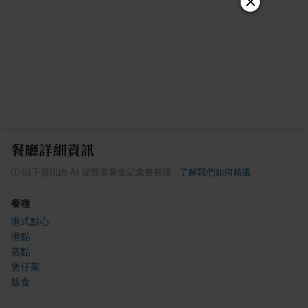
餐廳詳細資訊
ⓘ
以下資訊由 AI 從部落客食記彙整整理
·
了解我們如何精選
餐種
港式點心
港點
蒸點
煲仔菜
飯食