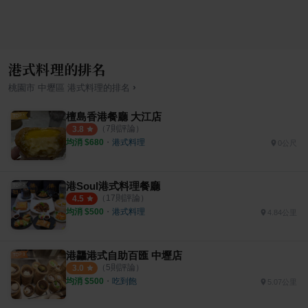
港式料理的排名
›
桃園市
中壢區
港式料理
的排名
檀島香港餐廳 大江店
（
7
則評論）
3.8
均消 $
680
・
港式料理
0公尺
港Soul港式料理餐廳
（
17
則評論）
4.5
均消 $
500
・
港式料理
4.84公里
港龘港式自助百匯 中壢店
（
5
則評論）
3.0
均消 $
500
・
吃到飽
5.07公里