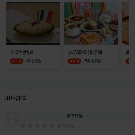
卡朶甜點屋
永芯茶檔 港仔餅
聚圓
·
8
則評論
·
54
則評論
4.5
4.6
4.5
用戶評論
留下評論
給予評分