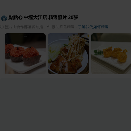
點點心 中壢大江店
精選照片
20
張
ⓘ
照片由合作部落客拍攝，AI 協助篩選精選
·
了解我們如何精選