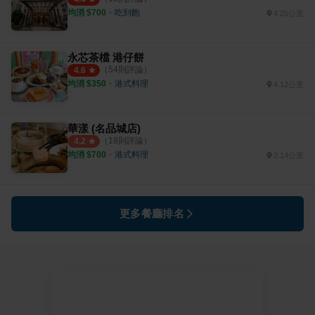
均消 $
700
・
吃到飽
4.25公里
永芯茶檔 港仔餅
（
54
則評論）
4.6
均消 $
350
・
港式料理
4.12公里
華漾 (名品城店)
（
18
則評論）
4.2
均消 $
700
・
港式料理
2.14公里
更多餐廳排名