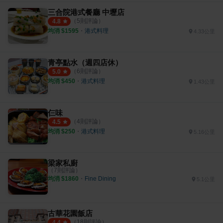
三合院港式餐廳 中壢店
（
5
則評論）
4.8
均消 $
1595
・
港式料理
4.33公里
青亭點水（週四店休）
（
6
則評論）
5.0
均消 $
450
・
港式料理
1.43公里
仨味
（
4
則評論）
4.5
均消 $
250
・
港式料理
5.16公里
梁家私廚
（
7
則評論）
均消 $
1860
・
Fine Dining
5.1公里
古華花園飯店
（
18
則評論）
4.4