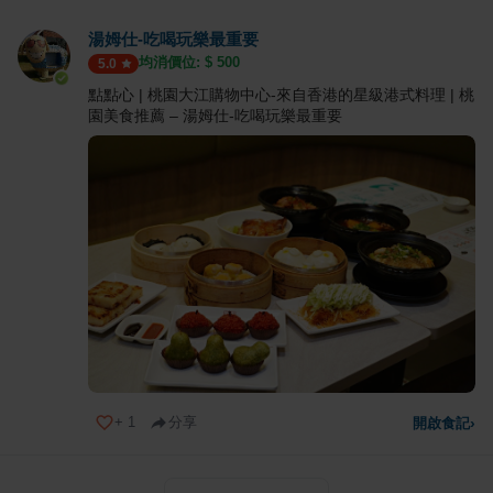
湯姆仕-吃喝玩樂最重要
均消價位: $
500
5.0
點點心 | 桃園大江購物中心-來自香港的星級港式料理 | 桃
園美食推薦 – 湯姆仕-吃喝玩樂最重要
+
1
分享
開啟食記
›