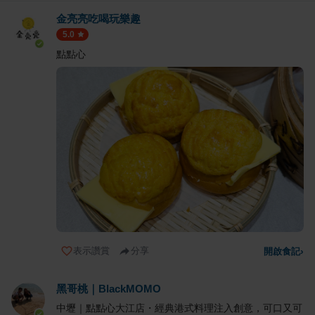
金亮亮吃喝玩樂趣
5.0
點點心
表示讚賞
分享
開啟食記
›
黑哥桃｜BlackMOMO
中壢｜點點心大江店・經典港式料理注入創意，可口又可