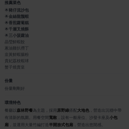
推薦菜色
🌟
豬仔流沙包
🌟
金絲龍鬚蝦
🌟
香煎蘿蔔糕
🌟
千層叉燒酥
🌟
三小菠蘿油
晶瑩鮮蝦餃
蔥油雞扒撈丁
韭黃鮮蝦腸粉
貴妃荔枝蝦球
蟹子燒賣皇
份量
份量剛剛好
環境特色
餐廳以
森林野餐
為主題，採用
原野綠
搭配
大地色
，營造出沉穩中帶
有清新的氛圍。用餐空間
寬敞
，設有一般座位、沙發卡座及
小包
廂
，並運用大量竹編打造
半開放式包廂
，營造出悠閒感。