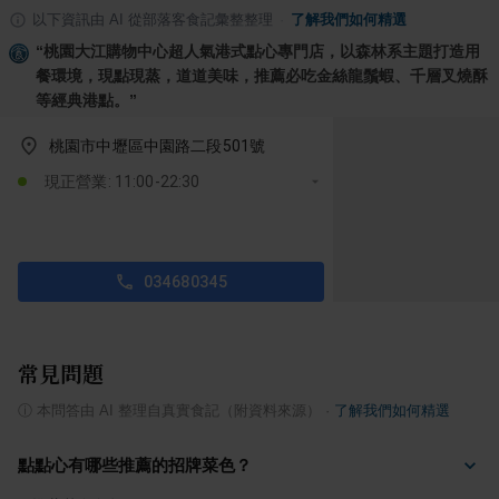
以下資訊由 AI 從部落客食記彙整整理
·
了解我們如何精選
“
桃園大江購物中心超人氣港式點心專門店，以森林系主題打造用
餐環境，現點現蒸，道道美味，推薦必吃金絲龍鬚蝦、千層叉燒酥
等經典港點。
”
桃園市中壢區中園路二段501號
現正營業: 11:00-22:30
034680345
常見問題
ⓘ
本問答由 AI 整理自真實食記（附資料來源）
·
了解我們如何精選
點點心有哪些推薦的招牌菜色？