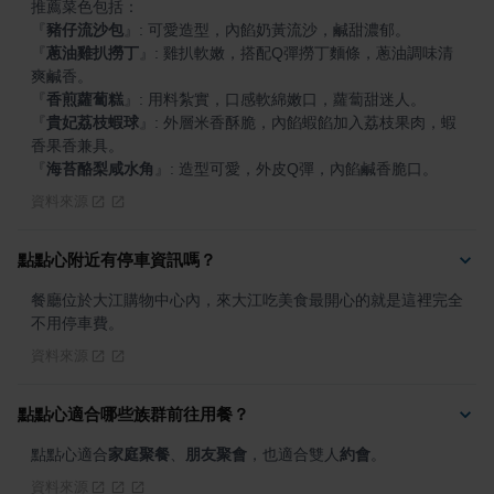
『
豬仔流沙包
』
『
蔥油雞扒撈丁
』
: 雞扒軟嫩，搭配Q彈撈丁麵條，蔥油調味清
『
香煎蘿蔔糕
』
『
貴妃荔枝蝦球
』
: 外層米香酥脆，內餡蝦餡加入荔枝果肉，蝦
『
海苔酪梨咸水角
』
: 造型可愛，外皮Q彈，內餡鹹香脆口。
資料來源
點點心附近有停車資訊嗎？
餐廳位於大江購物中心內，來大江吃美食最開心的就是這裡完全
不用停車費。
資料來源
點點心適合哪些族群前往用餐？
點點心適合
家庭聚餐
、
朋友聚會
，也適合雙人
約會
。
資料來源