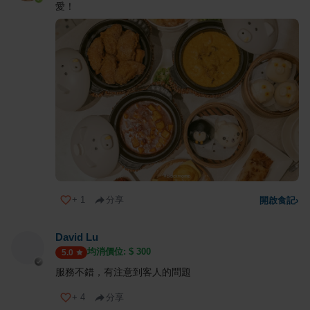
愛！
+
1
分享
開啟食記
›
David Lu
均消價位: $
300
5.0
服務不錯，有注意到客人的問題
+
4
分享