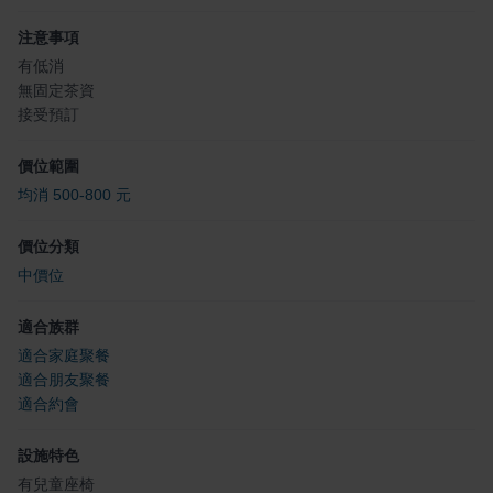
注意事項
有低消
無固定茶資
接受預訂
價位範圍
均消 500-800 元
價位分類
中價位
適合族群
適合家庭聚餐
適合朋友聚餐
適合約會
設施特色
有兒童座椅