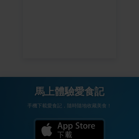
馬上體驗愛食記
手機下載愛食記，隨時隨地收藏美食！