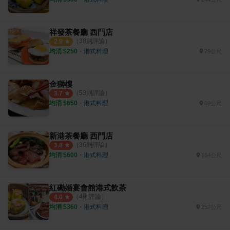
祥發茶餐廳 西門店
（
38
則評論）
2.9
均消 $
250
・
港式料理
79公尺
金獅樓
（
53
則評論）
3.7
均消 $
650
・
港式料理
69公尺
新港茶餐廳 西門店
（
36
則評論）
3.8
均消 $
600
・
港式料理
164公尺
紅磡婚宴會館港式飲茶
（
4
則評論）
4.0
均消 $
360
・
港式料理
257公尺