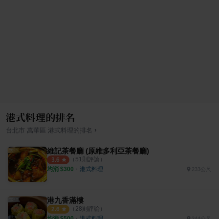
港式料理的排名
›
台北市
萬華區
港式料理
的排名
維記茶餐廳 (原維多利亞茶餐廳)
（
51
則評論）
3.6
均消 $
300
・
港式料理
233公尺
港九香滿樓
（
28
則評論）
2.6
均消 $
500
・
港式料理
244公尺