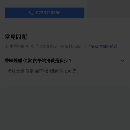
0223120895
常見問題
ⓘ
本問答由 AI 整理自真實食記（附資料來源）
·
了解我們如何精選
香味燒臘 便當 的平均消費是多少？
香味燒臘 便當 的平均消費約為 100 元。