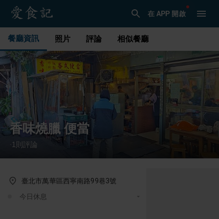
在 APP 開啟
餐廳資訊
照片
評論
相似餐廳
香味燒臘 便當
1
則評論
·
臺北市萬華區西寧南路99巷3號
今日休息