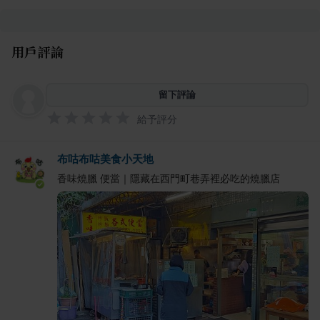
用戶評論
留下評論
給予評分
布咕布咕美食小天地
香味燒臘 便當｜隱藏在西門町巷弄裡必吃的燒臘店