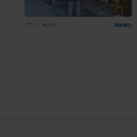
+
1
分享
開啟食記
›