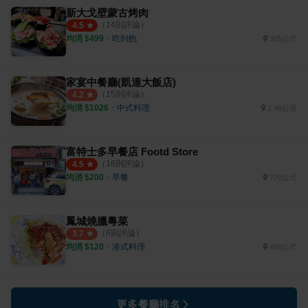
新大戈壁蒙古烤肉
（
14
則評論）
4.5
均消 $
499
・
吃到飽
305公尺
家宴中餐廳(凱達大飯店)
（
15
則評論）
4.2
均消 $
1026
・
中式料理
1.48公里
富特士多早餐店 Footd Store
（
16
則評論）
4.5
均消 $
200
・
早餐
770公尺
鳳城燒臘粵菜
（
6
則評論）
3.7
均消 $
120
・
港式料理
450公尺
更多餐廳排名