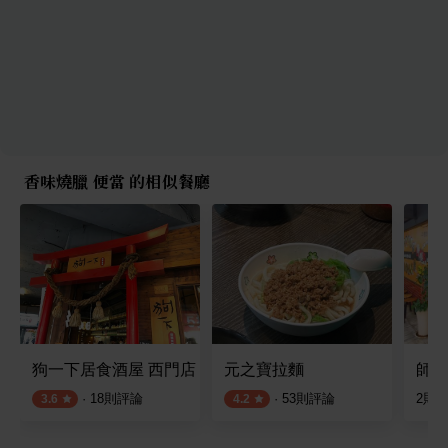
香味燒臘 便當 的相似餐廳
狗一下居食酒屋 西門店
元之寶拉麵
師傅
·
18
則評論
·
53
則評論
2
則
3.6
4.2