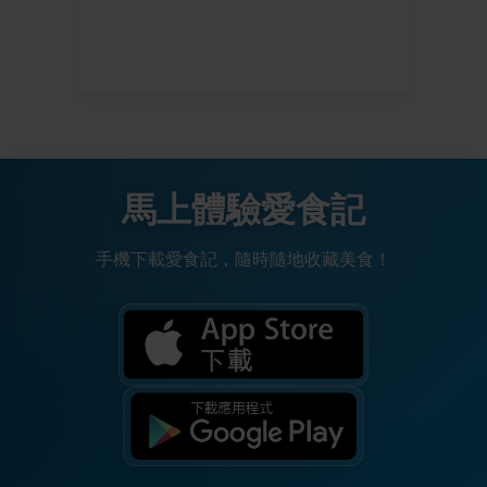
馬上體驗愛食記
手機下載愛食記，隨時隨地收藏美食！