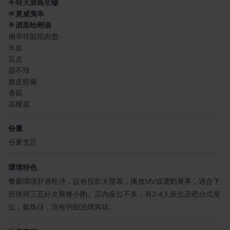
🌟
特大廣島生蠔
🌟
夏威夷串
🌟
酒蒸蛤蜊湯
倆串特製燒肉盤
米血
豆皮
甜不辣
脆皮腓腸
香菇
花椰菜
份量
份量充足
環境特色
餐廳環境舒適乾淨，設有投影大螢幕，播放MV或運動賽事，適合下
班後與三五好友聚餐小酌。店內座位不多，有2-4人座位及吧台式座
位，氣氛佳，沒有明顯油煙異味。