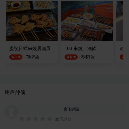
慶祝日式串燒居酒屋
103 串燒、酒飲
歐買
·
7
則評論
·
8
則評論
4.9
4.6
4.9
用戶評論
留下評論
給予評分