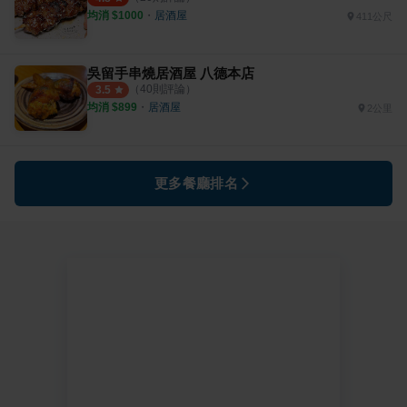
均消 $
1000
・
居酒屋
411公尺
吳留手串燒居酒屋 八德本店
（
40
則評論）
3.5
均消 $
899
・
居酒屋
2公里
更多餐廳排名