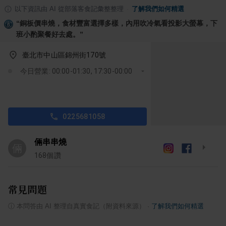
以下資訊由 AI 從部落客食記彙整整理
·
了解我們如何精選
“
銅板價串燒，食材豐富選擇多樣，內用吹冷氣看投影大螢幕，下
班小酌聚餐好去處。
”
臺北市中山區錦州街170號
今日營業: 00:00-01:30, 17:30-00:00
0225681058
倆串串燒
倆
168
個讚
常見問題
ⓘ
本問答由 AI 整理自真實食記（附資料來源）
·
了解我們如何精選