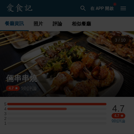
在 APP 開啟
餐廳資訊
照片
評論
相似餐廳
3
/
10
倆串串燒
9
則評論
·
4.7
5
4.7
5 星：5 則評論
4
4 星：3 則評論
3
3 星：0 則評論
4.7
2
2 星：0 則評論
9
則評論
1
1 星：0 則評論