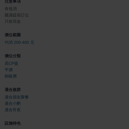
注意事項
有低消
建議提前訂位
只收現金
價位範圍
均消 200-400 元
價位分類
高CP值
平價
銅板價
適合族群
適合朋友聚餐
適合小酌
適合宵夜
設施特色