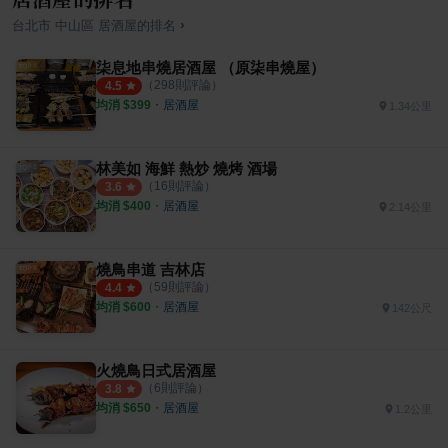
›
台北市
中山區
居酒屋
的排名
柒息地串燒居酒屋 （原柒串燒屋）
（
298
則評論）
4.5
均消 $
399
・
居酒屋
1.34公里
林美如 海鮮 熱炒 燒烤 酒場
（
16
則評論）
3.6
均消 $
400
・
居酒屋
2.14公里
燒鳥串道 吉林店
（
59
則評論）
4.4
均消 $
600
・
居酒屋
142公尺
火燒鳥日式居酒屋
（
6
則評論）
3.8
均消 $
650
・
居酒屋
1.2公里