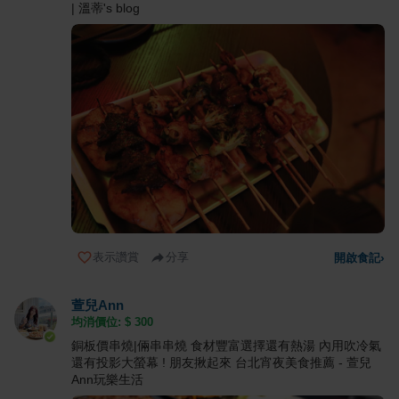
| 溫蒂's blog
表示讚賞
分享
開啟食記
›
萱兒Ann
均消價位: $
300
銅板價串燒|倆串串燒 食材豐富選擇還有熱湯 內用吹冷氣
還有投影大螢幕 ! 朋友揪起來 台北宵夜美食推薦 - 萱兒
Ann玩樂生活