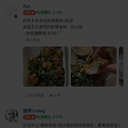
Apr.
均消價位: $
330
4.0
外帶🎵串串包裝塑膠袋+紙袋
保溫又不會悶到影響食物，貼心餒
✨吮指鹽酥雞 $160 ♡
... 顯示更多
表示讚賞
分享
溫蒂’s blog
均消價位: $
270
4.0
台北中山"倆串串燒"高評價的美味串燒店，聚餐就來這！