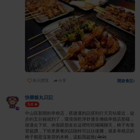
表示讚賞
分享
開啟食記
›
快樂飯丸日記
5.0
中山區新開的串燒店，搭捷運的話搭到行天宮站最近，徒
步約五分鐘就到了，環境很乾淨舒適非傳統串燒店那樣，
很適合下班、休假跟朋友在這裡吃吃喝喝聊天，椅子有靠
背超讚，下班來聚餐的話隨時可以往後攤，很多串燒店的
椅子都是沒靠背的木椅，這點我超推(৹ᵒ̴̶̷᷄́ฅᵒ̴̶̷᷅৹)