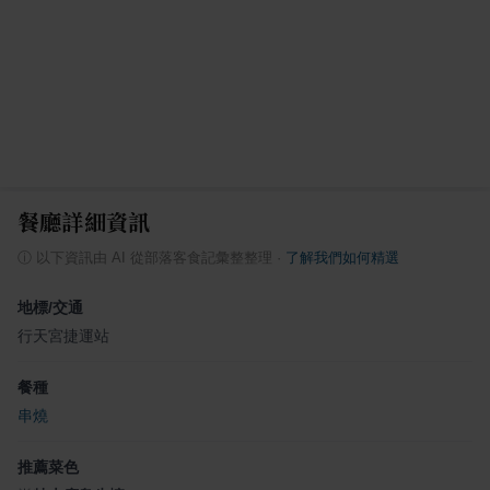
餐廳詳細資訊
ⓘ
以下資訊由 AI 從部落客食記彙整整理
·
了解我們如何精選
地標/交通
行天宮捷運站
餐種
串燒
推薦菜色