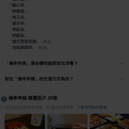
『
雞心串
』
『
烤雞翅
』
『
烤玉米
』
『
扇貝串
』
『
烤魷魚
』
『
烤鯖魚
』
『
德式帶骨香腸
』
『
培根麻糬串
』
: 60元
「倆串串燒」適合哪些族群前往用餐？
前往「倆串串燒」的交通方式為何？
倆串串燒
精選照片
20
張
ⓘ
照片由合作部落客拍攝，AI 協助篩選精選
·
了解我們如何精選