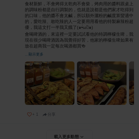
食材新鮮，不會烤得太乾肉不會柴，烤肉用的醬料跟桌上
的調味粉都是自行調製的，也就是說都是他們家才吃得到
的口味，他的醬不會太鹹，所以額外灑粉的鹹度算蠻適中
的，愛吃辣、敢吃辣的人一定要用用看他的特製麻辣粉超
優，我這文打一半我又餓了(๑•́ωก̀๑)
會喝啤酒的，來這裡一定要試試看他的特調檸檬生啤，我
現在很少喝啤酒因為我覺得好苦，他家的檸檬生啤如果有
放在超商我一定每次喝酒都買🍻
... 顯示更多
+
1
分享
載入更多動態