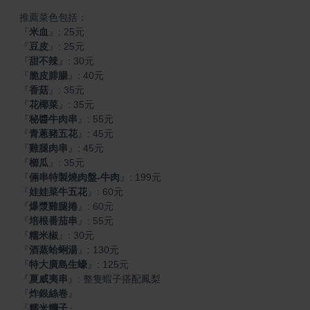
『
米血
』
『
豆皮
』
『
甜不辣
』
『
脆皮腓腸
』
『
香菇
』
『
花椰菜
』
『
秘醬牛肉串
』
『
青蔥豬五花
』
『
雞腿肉串
』
『
櫛瓜
』
『
倆串特製燒肉盤-牛肉
』
『
娃娃菜牛五花
』
『
爆漿雞腿捲
』
『
培根番茄串
』
『
糯米椒
』
『
酒蒸蛤蜊湯
』
『
特大廣島生蠔
』
『
夏威夷串
』
『
炸銀絲卷
』
『
糯米糰子
』