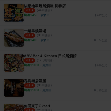
柒息地串燒居酒屋 長春店
（
44
則評論）
4.7
均消 $
450
・
居酒屋
617公尺
一緒串燒酒場
（
31
則評論）
4.8
均消 $
400
・
居酒屋
1.34公里
ABV Bar & Kitchen 日式居酒館
（
120
則評論）
4.9
均消 $
1000
・
居酒屋
899公尺
吞兵衛居酒屋
（
30
則評論）
4.8
均消 $
1000
・
居酒屋
1.15公里
你回來了Okaeri
（
20
則評論）
4.8