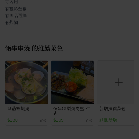
可內用
有投影螢幕
有酒品選擇
有炸物
倆串串燒
的推薦菜色
酒蒸蛤蜊湯
倆串特製燒肉盤-牛
新增推薦菜色
肉
$130
$199
點擊新增
3
3