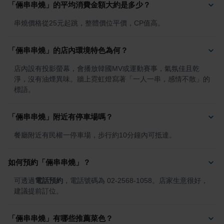
「倆串串燒」的平均消費金額大約是多少？
串燒價格從25元起跳，整體價位平價，CP值高。
「倆串串燒」的店內環境特色為何？
店內設有投影螢幕，會播放韓國MV或運動賽事，氣氛佳且乾
淨，沒有油煙異味。牆上霓虹燈寫著「一人一串，感情不散」的
標語。
「倆串串燒」附近有停車場嗎？
餐廳附近有民權一停車場，步行約10分鐘內可抵達。
如何預約「倆串串燒」？
可透過
電話預約
，電話號碼為 02-2568-1058。店家生意很好，
建議提前訂位。
「倆串串燒」有哪些推薦菜色？