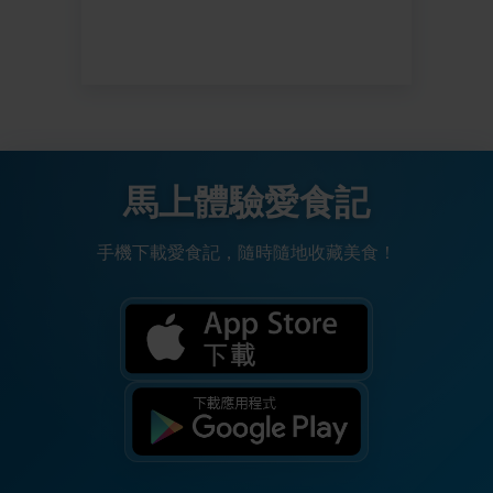
馬上體驗愛食記
手機下載愛食記，隨時隨地收藏美食！