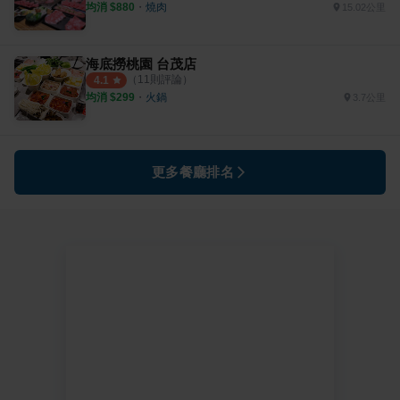
均消 $
880
・
燒肉
15.02公里
海底撈桃園 台茂店
（
11
則評論）
4.1
均消 $
299
・
火鍋
3.7公里
更多餐廳排名