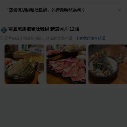
「蒸煮流胡椒豬肚雞鍋」的營業時間為何？
蒸煮流胡椒豬肚雞鍋
精選照片
12
張
ⓘ
照片由合作部落客拍攝，AI 協助篩選精選
·
了解我們如何精選