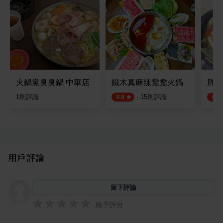
火鍋黨臭臭鍋 中華店
鐵木真麻辣鴛鴦火鍋
胖子
1
則評論
·
15
則評論
4.9
4.7
用戶評論
留下評論
給予評分