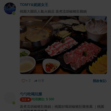
TOMY&妮妮女王
桃園大園區人氣火鍋店 蒸煮流胡椒豬肚雞鍋
+
2
分享
開啟食記
›
勺勺吃喝玩樂
均消價位: $
500
5.0
蒸煮流胡椒豬肚雞鍋｜桃園好喝胡椒豬肚雞推薦 ｜桃園