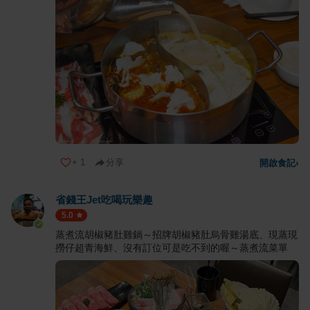
+
1
分享
開啟食記
›
省錢王Jet吃喝玩樂趣
5.0
蒸煮流胡椒豬肚雞鍋～招牌胡椒豬肚烏骨雞湯底、現蒸現
撈仔超青海鮮、沒有訂位可是吃不到的喔～蒸煮流菜單