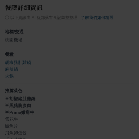
餐廳詳細資訊
ⓘ
以下資訊由 AI 從部落客食記彙整整理
·
了解我們如何精選
地標/交通
桃園機場
餐種
胡椒豬肚雞鍋
麻辣鍋
火鍋
推薦菜色
🌟
胡椒豬肚雞鍋
🌟
黑豬胸腹肉
🌟
Prime嫩肩牛
雪花牛
鱸魚片
飛魚卵蛋餃