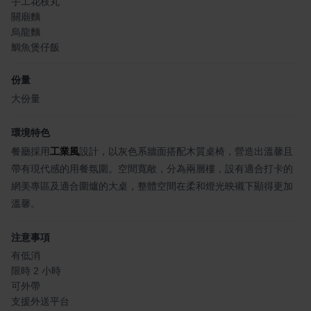
手工花枝丸
關廟麵
烏龍麵
鯛魚煲仔飯
份量
大份量
環境特色
餐廳採用
工業風
設計，以灰色系牆面搭配木質桌椅，營造出溫馨且
帶有現代感的用餐氛圍。空間寬敞，分為兩層樓，設有適合打卡的
網美專區及適合圍爐的大桌，整體空間在柔和燈光映襯下顯得更加
溫馨。
注意事項
有低消
限時 2 小時
可外帶
支援外送平台