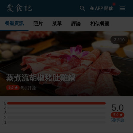
在 APP 開啟
餐廳資訊
照片
菜單
評論
相似餐廳
3
/
10
蒸煮流胡椒豬肚雞鍋
6
則評論
·
5.0
5
5.0
5 星：4 則評論
4
4 星：0 則評論
3
3 星：0 則評論
5.0
2
2 星：0 則評論
6
則評論
1
1 星：0 則評論