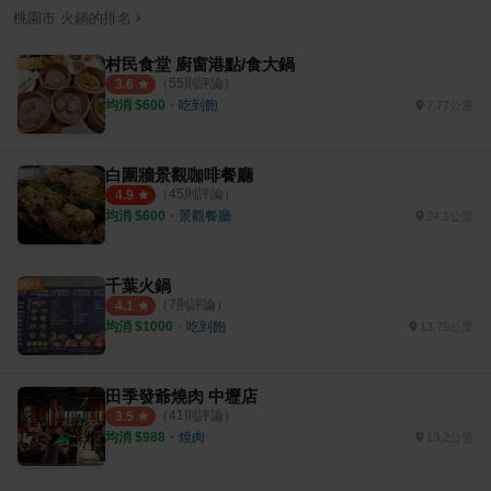
›
桃園市
火鍋
的排名
村民食堂 廚窗港點/食大鍋
（
55
則評論）
3.6
均消 $
600
・
吃到飽
7.77公里
白圍牆景觀咖啡餐廳
（
45
則評論）
4.9
均消 $
600
・
景觀餐廳
24.1公里
千葉火鍋
（
7
則評論）
4.1
均消 $
1000
・
吃到飽
13.79公里
田季發爺燒肉 中壢店
（
41
則評論）
3.5
均消 $
988
・
燒肉
13.2公里