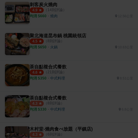
刺客炭火燒肉
（
14
則評論）
4.9
均消 $
660
・
燒肉
12.56公里
聚北海道昆布鍋 桃園統領店
（
8
則評論）
4.5
均消 $
650
・
火鍋
10.63公里
茶自點複合式餐飲
（
21
則評論）
4.6
均消 $
350
・
中式料理
8.51公里
茶自點複合式餐飲
（
8
則評論）
4.3
均消 $
330
・
中式料理
6.8公里
木村堂-燒肉食べ放題（平鎮店)
（
6
則評論）
4.3