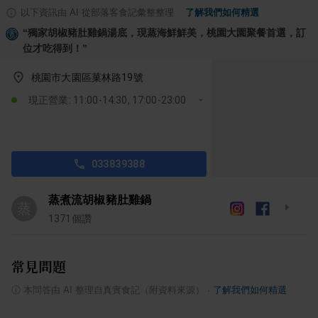
以下資訊由 AI 從部落客食記彙整整理
·
了解我們如何精選
“
獨家胡椒豬肚雞鍋湯底，現蒸海鮮鮮美，桃園大園聚餐首選，訂
位才吃得到！
”
桃園市大園區菓林路19號
現正營業: 11:00-14:30, 17:00-23:00
033839388
蒸煮流胡椒豬肚雞鍋
蒸
1371
個讚
常見問題
ⓘ
本問答由 AI 整理自真實食記（附資料來源）
·
了解我們如何精選