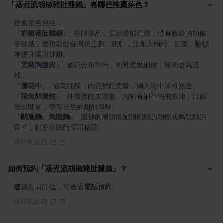
「蒸煮流胡椒豬肚雞鍋」有哪些推薦菜色？
『
胡椒豬肚雞鍋
』
: 招牌湯品，湯頭濃郁溫潤，帶有微微的胡椒
辛辣感，選用新鮮台灣仿土雞、豬肚，並加入枸杞、紅棗、蛤蠣
『
黑豬胸腹肉
』
: 油花分布均勻，肉質柔嫩細緻，豬肉香氣濃
『
雪花牛
』
『
飛魚卵蛋餃
』
: 外層蛋餃皮滑嫩，內餡有細小的飛魚卵，口感
『
關廟麵、烏龍麵
』
: 濃郁的湯頭搭配關廟麵的韌性或烏龍麵的
彈性，能充分吸附湯頭精華。
資料來源
如何預約「蒸煮流胡椒豬肚雞鍋」？
建議提前訂位，可透過
電話預約
。
資料來源