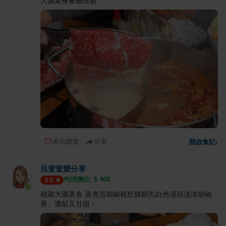
大園聚餐餐廳推薦
表示讚賞
分享
開啟食記
›
呂萱萱愛分享
均消價位: $
400
5.0
桃園大園美食 蒸煮流胡椒豬肚雞鍋乳白色湯頭淡淡胡椒
香、濃郁又甘甜 -