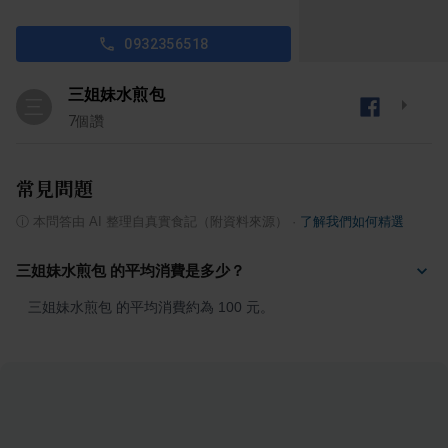
0932356518
三姐妹水煎包
三
7
個讚
常見問題
ⓘ
本問答由 AI 整理自真實食記（附資料來源）
·
了解我們如何精選
三姐妹水煎包 的平均消費是多少？
三姐妹水煎包 的平均消費約為 100 元。