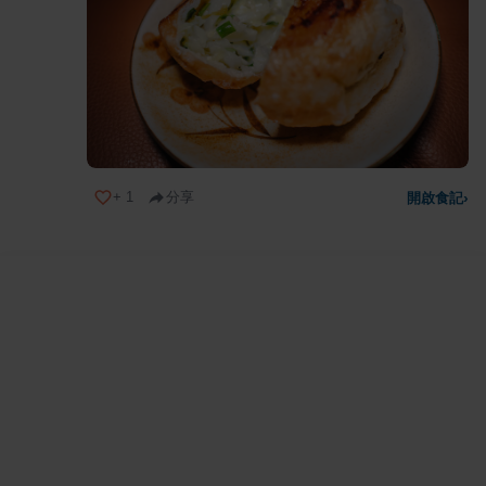
+
1
分享
開啟食記
›