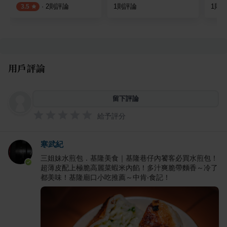
·
2
則評論
1
則評論
1
則
3.5
用戶評論
留下評論
給予評分
寒武紀
三姐妹水煎包．基隆美食｜基隆巷仔內饕客必買水煎包！
超薄皮配上極脆高麗菜蝦米內餡！多汁爽脆帶麵香～冷了
都美味！基隆廟口小吃推薦～中肯‧食記！