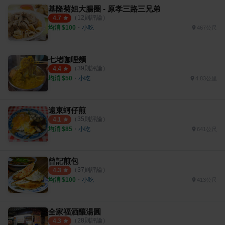
基隆菊姐大腸圈 - 原孝三路三兄弟
（
12
則評論）
4.7
均消 $
100
・
小吃
467公尺
七堵咖哩麵
（
39
則評論）
4.4
均消 $
50
・
小吃
4.83公里
遠東蚵仔煎
（
35
則評論）
4.1
均消 $
85
・
小吃
641公尺
曾記煎包
（
37
則評論）
4.3
均消 $
100
・
小吃
413公尺
全家福酒釀湯圓
（
28
則評論）
4.3