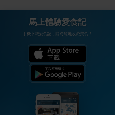
馬上體驗愛食記
手機下載愛食記，隨時隨地收藏美食！