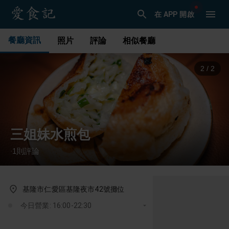
在 APP 開啟
餐廳資訊
照片
評論
相似餐廳
2
/
2
三姐妹水煎包
1
則評論
·
基隆市仁愛區基隆夜市42號攤位
今日營業: 16:00-22:30