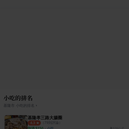
小吃的排名
›
基隆市
小吃
的排名
基隆孝三路大腸圈
（
79
則評論）
4.3
均消 $
150
・
小吃
539公尺