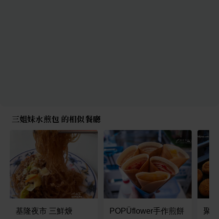
三姐妹水煎包 的相似餐廳
基隆夜市 三鮮焿
POPÜflower手作煎餅
聚爐