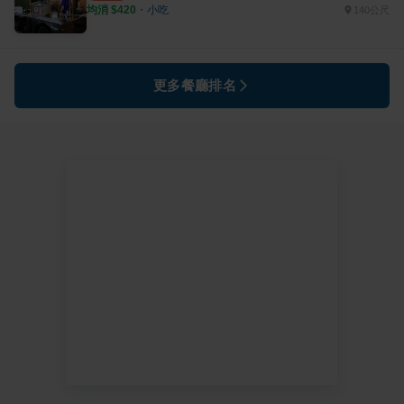
均消 $
420
・
小吃
140公尺
更多餐廳排名