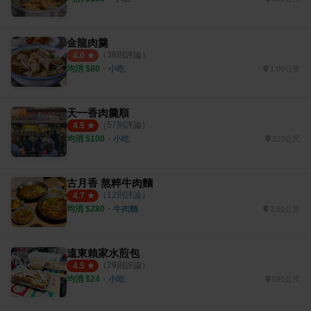
金龍肉羹
（
38
則評論）
4.0
均消 $
80
・
小吃
1.09公里
天一香肉羹順
（
57
則評論）
4.5
均消 $
100
・
小吃
237公尺
古月香 熬粹牛肉麵
（
12
則評論）
4.7
均消 $
280
・
牛肉麵
2.61公里
遠東賴家水煎包
（
29
則評論）
4.5
均消 $
24
・
小吃
591公尺