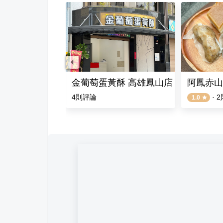
麻辣火鍋
金葡萄蛋黃酥 高雄鳳山店
阿鳳赤山
4
則評論
·
2
1.0