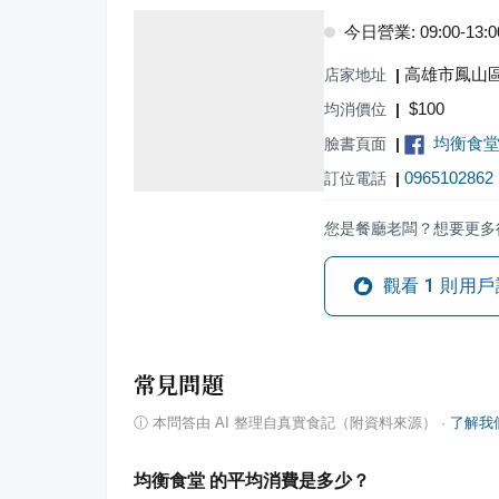
今日營業: 09:00-13:00,
高雄市鳳山區
店家地址
|
$
100
均消價位
|
均衡食堂
臉書頁面
|
0965102862
訂位電話
|
您是餐廳老闆？想要更多
觀看
1
則用戶
常見問題
ⓘ
本問答由 AI 整理自真實食記（附資料來源）
·
了解我
均衡食堂 的平均消費是多少？