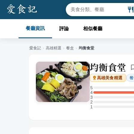
餐廳資訊
評論
相似餐廳
愛食記
›
高雄
精選
›
餐盒
›
均衡食堂
均衡食堂
餐
高雄
美食精選
5
5 星：0 則評論
4
4 星：1 則評論
3
3 星：0 則評論
2
2 星：0 則評論
1
1 星：0 則評論