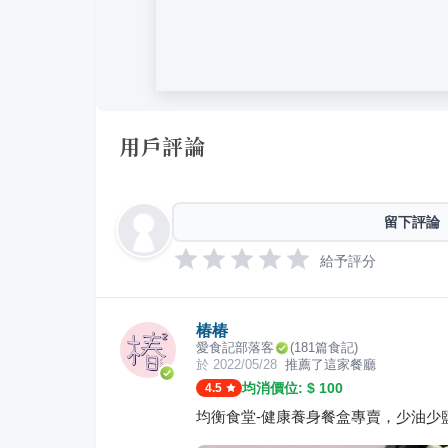
用戶評論
留下評論
給予評分
椿椿
愛食記部落客
(
181
篇食記)
於
2022/05/28
推薦了這家餐廳
均消價位: $
100
4.5
均衡食堂-健康養身餐盒專賣，少油少