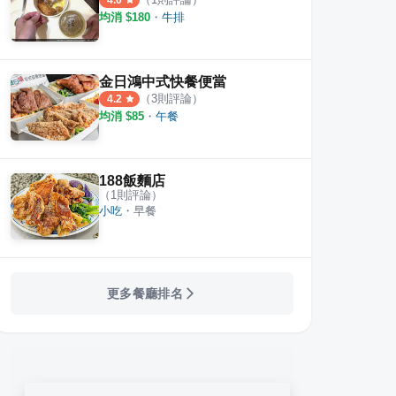
4.0
均消 $
180
・
牛排
金日鴻中式快餐便當
（
3
則評論）
4.2
均消 $
85
・
午餐
188飯麵店
（
1
則評論）
小吃
・
早餐
更多餐廳排名