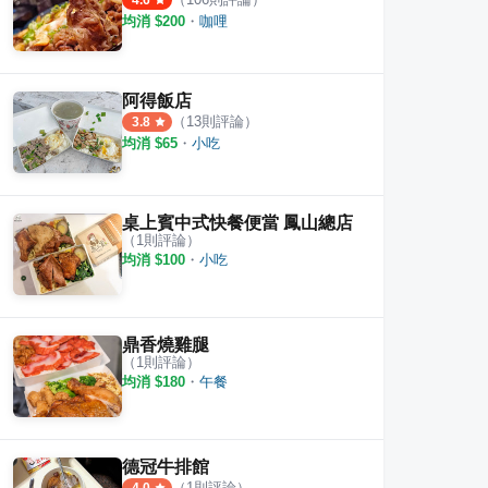
4.6
均消 $
200
・
咖哩
阿得飯店
（
13
則評論）
3.8
均消 $
65
・
小吃
桌上賓中式快餐便當 鳳山總店
（
1
則評論）
均消 $
100
・
小吃
鼎香燒雞腿
（
1
則評論）
均消 $
180
・
午餐
德冠牛排館
（
1
則評論）