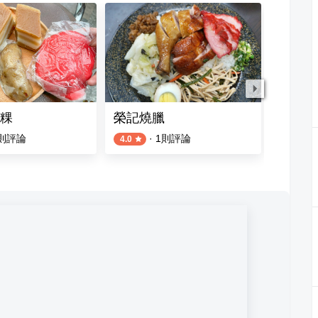
粿
榮記燒臘
櫻月sa
則評論
·
1
則評論
4.0
5.0