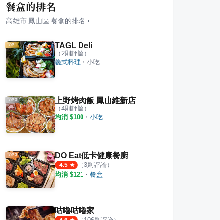
餐盒的排名
高雄市
鳳山區
餐盒
的排名
›
TAGL Deli
（
2
則評論）
義式料理
・
小吃
kura MOOM
御鮮食堂
素食
·
1
則評論
·
1
則評論
1
則評
4.0
上野烤肉飯 鳳山維新店
（
4
則評論）
均消 $
100
・
小吃
DO Eat低卡健康餐廚
（
3
則評論）
4.5
均消 $
121
・
餐盒
咕嚕咕嚕家
（
106
則評論）