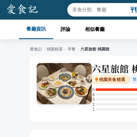
餐廳資訊
評論
相似餐廳
愛食記
›
桃園
精選
›
早餐
›
六星旅館 桃園館
六星旅館 
早
桃園
美食精選
5
5 星：1 則評論
4
4 星：0 則評論
3
3 星：0 則評論
2
2 星：0 則評論
1
1 星：0 則評論