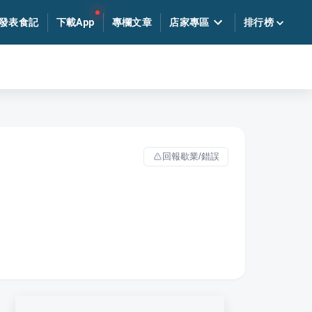
發表食記
下載App
專欄文章
店家專區
排行榜
回報歇業/錯誤