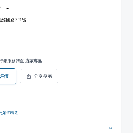
業
經國路721號
館
行銷服務請至
店家專區
評價
分享餐廳
們如何精選