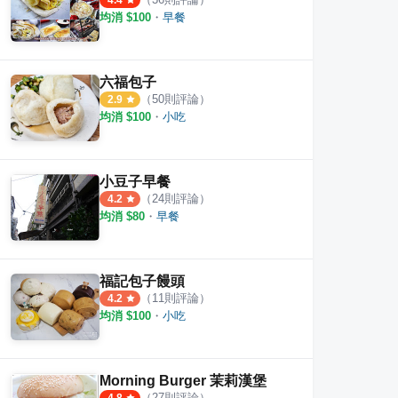
4.4
均消 $
100
・
早餐
六福包子
（
50
則評論）
2.9
均消 $
100
・
小吃
小豆子早餐
（
24
則評論）
4.2
均消 $
80
・
早餐
福記包子饅頭
（
11
則評論）
4.2
均消 $
100
・
小吃
Morning Burger 茉莉漢堡
（
27
則評論）