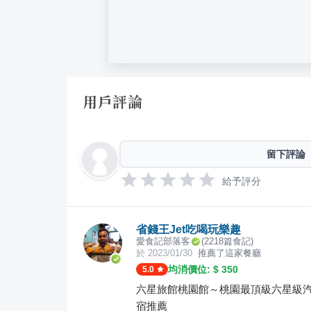
用戶評論
留下評論
給予評分
省錢王Jet吃喝玩樂趣
愛食記部落客
(
2218
篇食記)
於
2023/01/30
推薦了這家餐廳
均消價位: $
350
5.0
六星旅館桃園館～桃園最頂級六星級
宿推薦