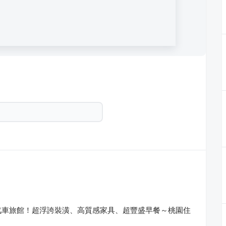
汽車旅館！超浮誇裝潢、高質感家具、超豐盛早餐～桃園住