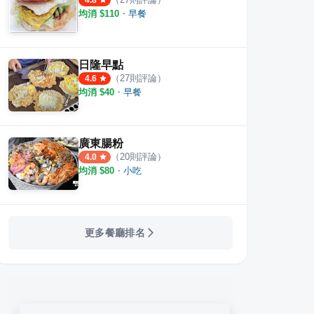
4.8
均消 $
110
・
早餐
日隆早點
（
27
則評論）
4.6
均消 $
40
・
早餐
廣東腸粉
（
20
則評論）
4.0
均消 $
80
・
小吃
更多餐廳排名