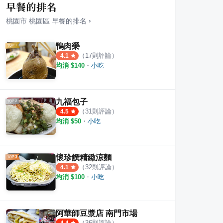
早餐的排名
桃園市
桃園區
早餐
的排名
›
鴨肉榮
（
17
則評論）
4.1
均消 $
140
・
小吃
e & dessert
干城米干
儒火
·
4
則評論
3
則評論
2
則評
九福包子
（
31
則評論）
4.5
均消 $
50
・
小吃
懷珍饌精緻涼麵
（
32
則評論）
4.1
均消 $
100
・
小吃
阿華師豆漿店 南門市場
（
36
則評論）