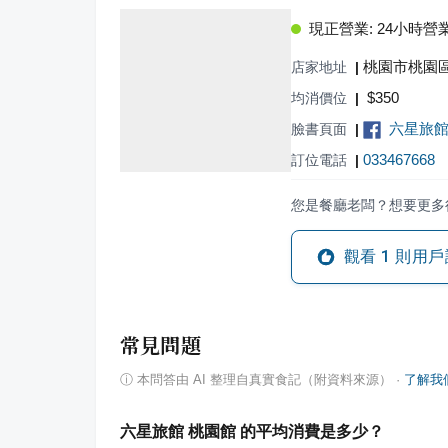
現正營業: 24小時營
桃園市桃園區
店家地址
|
$
350
均消價位
|
六星旅
臉書頁面
|
033467668
訂位電話
|
您是餐廳老闆？想要更多
觀看
1
則用戶
常見問題
ⓘ
本問答由 AI 整理自真實食記（附資料來源）
·
了解我
六星旅館 桃園館 的平均消費是多少？