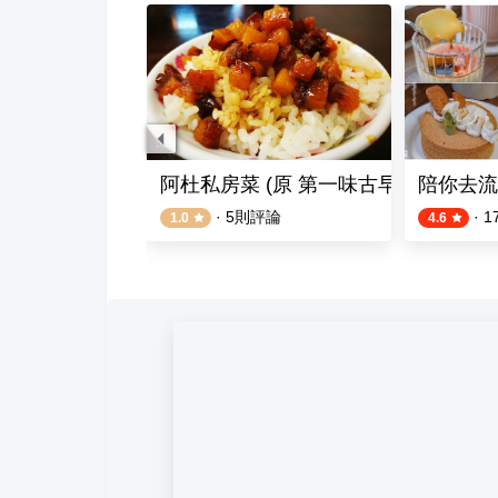
物
阿杜私房菜 (原 第一味古早麵)
陪你去流
評論
·
5
則評論
·
1
1.0
4.6