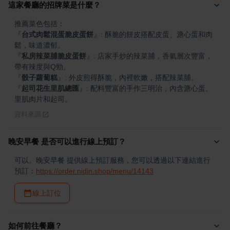
這家餐廳的招牌菜是什麼？
『
台式肉鬆混蛋脆皮蛋餅
』
: 酥脆的餅皮搭配皮蛋、溏心蛋和肉
『
私房辣菜脯脆皮蛋餅
』
: 店家手炒的辣菜脯，香氣層次豐富，
『
骰子蘿蔔糕
』
『
起司花生里肌總匯
』
: 配料豐富的手作三明治，內含溏心蛋、
里肌肉片和起司。
資料來源
晚安早餐 是否可以進行線上預訂？
可以。晚安早餐 提供線上預訂服務，您可以透過以下連結進行
預訂：
https://order.nidin.shop/menu/14143
線上訂位
如何前往餐廳？