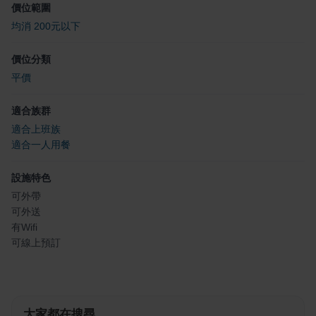
價位範圍
均消 200元以下
價位分類
平價
適合族群
適合上班族
適合一人用餐
設施特色
可外帶
可外送
有Wifi
可線上預訂
大家都在搜尋