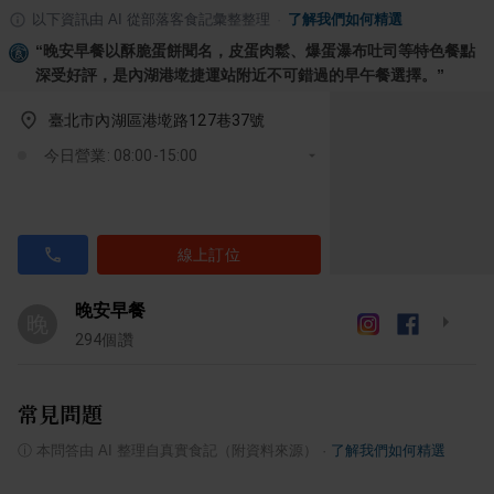
以下資訊由 AI 從部落客食記彙整整理
·
了解我們如何精選
“
晚安早餐以酥脆蛋餅聞名，皮蛋肉鬆、爆蛋瀑布吐司等特色餐點
深受好評，是內湖港墘捷運站附近不可錯過的早午餐選擇。
”
臺北市內湖區港墘路127巷37號
今日營業: 08:00-15:00
線上訂位
晚安早餐
晚
294
個讚
常見問題
ⓘ
本問答由 AI 整理自真實食記（附資料來源）
·
了解我們如何精選