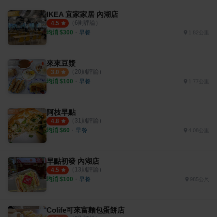
IKEA 宜家家居 內湖店
（
6
則評論）
4.5
均消 $
300
・
早餐
1.82公里
來來豆漿
（
20
則評論）
3.0
均消 $
100
・
早餐
1.77公里
阿枝早點
（
31
則評論）
4.8
均消 $
60
・
早餐
4.08公里
早點初發 內湖店
（
13
則評論）
4.5
均消 $
100
・
早餐
985公尺
Colife可來富麵包蛋餅店