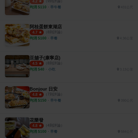
（
9
則評論）
4.2
均消 $
110
・
早午餐
431公尺
阿桂蛋餅東湖店
（
8
則評論）
4.7
均消 $
100
・
早餐
4.36公里
豆舖子(康寧店)
（
8
則評論）
4.5
均消 $
40
・
小吃
3.13公里
Bonjour 日安
（
7
則評論）
4.8
均消 $
150
・
早午餐
390公尺
花樂發
（
4
則評論）
4.8
均消 $
100
・
早餐
584公尺