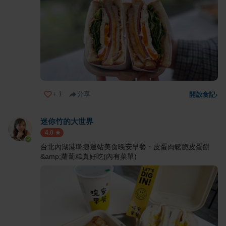
+
1
分享
開啟食記
›
迷你竹的大世界
4.0
台北內湖港墘捷運站美食晚安早餐・皮蛋肉鬆脆皮蛋餅
&amp;蘿蔔糕真好吃(內有菜單)