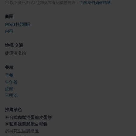
ⓘ
以下資訊由 AI 從部落客食記彙整整理
·
了解我們如何精選
商圈
內湖科技園區
內科
地標/交通
捷運港墘站
餐種
早餐
早午餐
蛋餅
三明治
推薦菜色
🌟
台式肉鬆混蛋脆皮蛋餅
🌟
私房辣菜脯脆皮蛋餅
起司花生里肌總匯