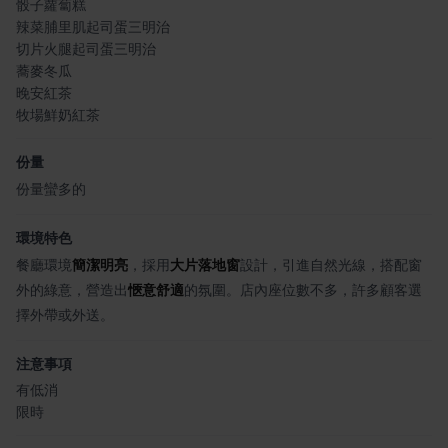
骰子蘿蔔糕
辣菜脯里肌起司蛋三明治
切片火腿起司蛋三明治
蕎麥冬瓜
晚安紅茶
牧場鮮奶紅茶
份量
份量蠻多的
環境特色
餐廳環境
簡潔明亮
，採用
大片落地窗
設計，引進自然光線，搭配窗
外的綠意，營造出
愜意舒適
的氛圍。店內座位數不多，許多顧客選
擇外帶或外送。
注意事項
有低消
限時