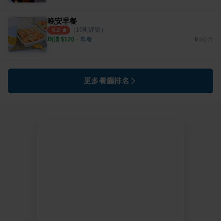
晚安早餐
（
10
則評論）
4.2
均消 $
120
・
早餐
0公尺
更多餐廳排名