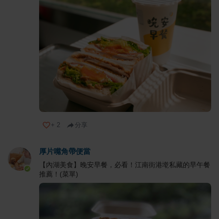
+
2
分享
厚片嘴角帶便當
【內湖美食】晚安早餐，必看！江南街港墘私藏的早午餐
推薦！(菜單)