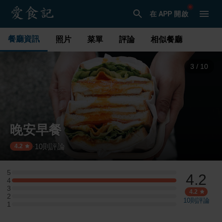
在 APP 開啟
餐廳資訊
照片
菜單
評論
相似餐廳
3
/
10
晚安早餐
10
則評論
·
4.2
5
4.2
5 星：0 則評論
4
4 星：4 則評論
3
3 星：0 則評論
4.2
2
2 星：0 則評論
10
則評論
1
1 星：0 則評論