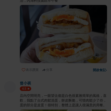
治，內湖科技園區早午餐
表示讚賞
分享
開啟食記
›
曾小祺
4.5
店內空間明亮，一眼望去都是白色很素雅簡單的風格，喜
歡，我點了台式肉鬆混蛋，餅皮酥脆，可惜肉鬆少了些，
蛋的部分是皮蛋！很特別，整體上是讓人很滿意的用餐。