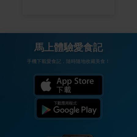
馬上體驗愛食記
手機下載愛食記，隨時隨地收藏美食！