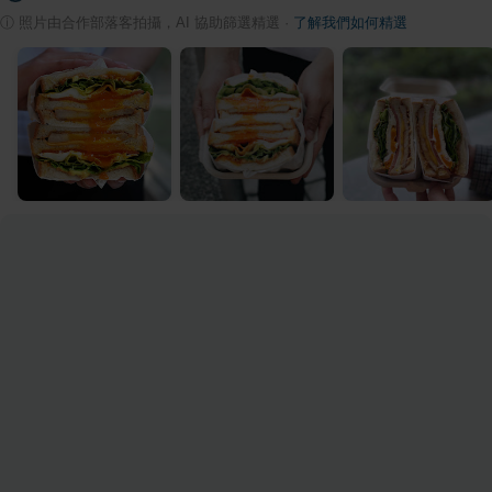
ⓘ
照片由合作部落客拍攝，AI 協助篩選精選
·
了解我們如何精選