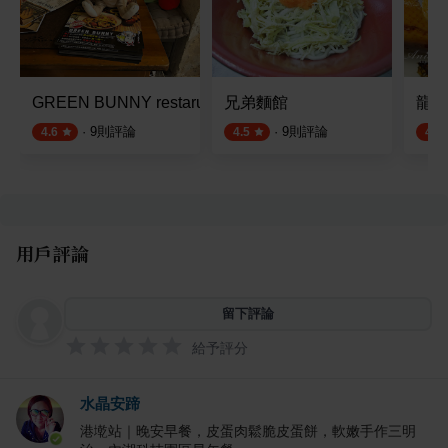
GREEN BUNNY restaruant
兄弟麵館
龍都
·
9
則評論
·
9
則評論
4.6
4.5
4.4
用戶評論
留下評論
給予評分
水晶安蹄
港墘站｜晚安早餐，皮蛋肉鬆脆皮蛋餅，軟嫩手作三明