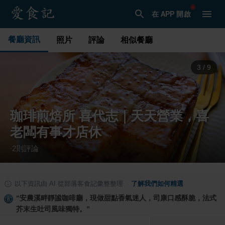
在 APP 開啟
餐廳資訊
照片
評論
相似餐廳
4
/
9
珈琲煎焙所 喜代志｜天天營業，喜
老闆有事才店休
2
則評論
·
以下資訊由 AI 從部落客食記彙整整理
·
了解我們如何精選
“
安農溪畔靜謐咖啡廳，現做甜點香氣迷人，司康口感酥脆，法式
芥末生吐司風味獨特。
”