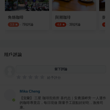
角烙咖啡
與潮珈琲
捌㡯
·
7
則評論
·
3
則評論
3.5
4.8
4.5
用戶評論
留下評論
給予評分
Mika Cheng
【宜蘭】 三星 珈琲煎焙所 喜代志｜安農溪畔旁 一人運作
的咖啡專賣店，每日現做 限量手工甜點好好吃，激推司
康。