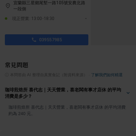
宜蘭縣三星鄉尾塹一路105號安農北路
一段側
現正營業: 13:00-18:30
039557985
常見問題
ⓘ
本問答由 AI 整理自真實食記（附資料來源）
·
了解我們如何精選
珈琲煎焙所 喜代志｜天天營業，喜老闆有事才店休 的平均
消費是多少？
珈琲煎焙所 喜代志｜天天營業，喜老闆有事才店休 的平均消費
約為 240 元。