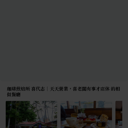
珈琲煎焙所 喜代志｜天天營業，喜老闆有事才店休 的相
似餐廳