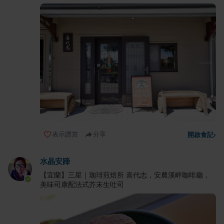
表示讚賞
分享
開啟食記
›
水晶安蹄
【宜蘭】三星｜珈琲煎焙所 喜代志，安農溪畔咖啡廳，
美味司康配法式芥末生吐司