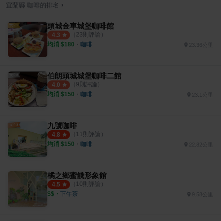
›
宜蘭縣
咖啡
的排名
頭城金車城堡咖啡館
（
23
則評論）
4.3
均消 $
180
・
咖啡
23.36公里
伯朗頭城城堡咖啡二館
（
9
則評論）
4.0
均消 $
150
・
咖啡
23.1公里
九號咖啡
（
11
則評論）
4.8
均消 $
150
・
咖啡
22.82公里
橘之鄉蜜餞形象館
（
10
則評論）
4.5
$$
・
下午茶
9.58公里