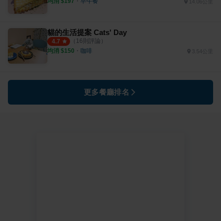
均消 $
197
・
早午餐
14.06公里
貓的生活提案 Cats' Day
（
16
則評論）
4.7
均消 $
150
・
咖啡
3.54公里
更多餐廳排名