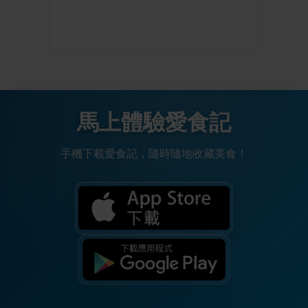
馬上體驗愛食記
手機下載愛食記，隨時隨地收藏美食！