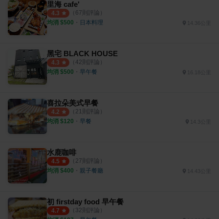
里海 cafe'
（
67
則評論）
4.3
均消 $
500
・
日本料理
14.36公里
黑宅 BLACK HOUSE
（
42
則評論）
4.3
均消 $
500
・
早午餐
16.18公里
喜拉朵美式早餐
（
21
則評論）
4.2
均消 $
120
・
早餐
14.3公里
水鹿咖啡
（
27
則評論）
4.5
均消 $
400
・
親子餐廳
14.43公里
初 firstday food 早午餐
（
32
則評論）
4.7